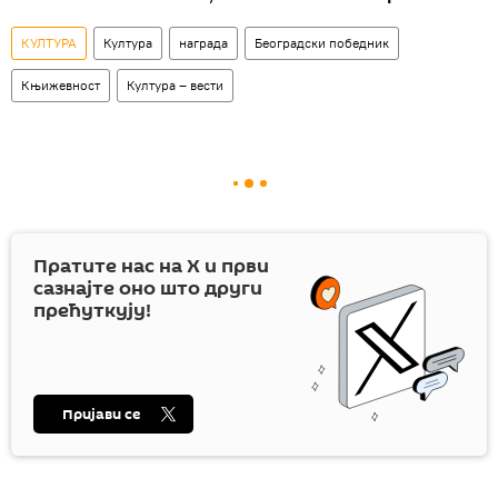
КУЛТУРА
Култура
награда
Београдски победник
Књижевност
Култура – вести
Пратите нас на
X
и први
сазнајте оно што други
прећуткују!
Пријави се