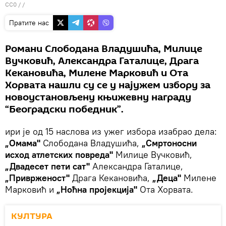
CC0
/ /
Пратите нас
Романи Слободана Владушића, Милице
Вучковић, Александра Гаталице, Драга
Кекановића, Милене Марковић и Ота
Хорвата нашли су се у најужем избору за
новоустановљену књижевну награду
“Београдски победник”.
ири је од 15 наслова из ужег избора изабрао дела:
„Омама"
Слободана Владушића,
„Смртоносни
исход атлетских повреда"
Милице Вучковић,
„Двадесет пети сат"
Александра Гаталице,
„Приврженост"
Драга Кекановића,
„Деца"
Милене
Марковић и
„Ноћна пројекција"
Ота Хорвата.
КУЛТУРА