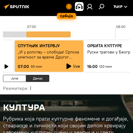
ЋИР
Србија
07:00
08:00
СПУТЊИК ИНТЕРВЈУ
ОРБИТА КУЛТУРЕ
„И у ропству – слобода! Српска
Руски трагови у Београ
уметност за време Другог
светског рата“
live
07:00
16:00
30 мин
120 мин
Јуче
Данас
Реемитери
КУЛТУРА
Рубрика која прати културне феномене и догађаје,
ствараоце и личности који својим делом креирају
савремену културну сцену у земљи и у свету.