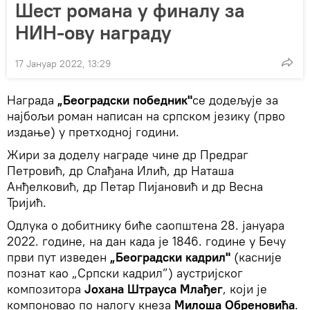
Шест романа у финалу за
НИН-ову награду
17 Јануар 2022, 13:29
Награда
„Београдски победник"
се додељује за
најбољи роман написан на српском језику (прво
издање) у претходној години.
Жири за доделу награде чине др Предраг
Петровић, др Слађана Илић, др Наташа
Анђелковић, др Петар Пијановић и др Весна
Тријић.
Одлука о добитнику биће саопштена 28. јануара
2022. године, на дан када је 1846. године у Бечу
први пут изведен
„Београдски кадрил"
(касније
познат као „Српски кадрил”) аустријског
композитора
Јохана Штрауса Млађег
, који је
компоновао по налогу кнеза
Милоша Обреновића
.