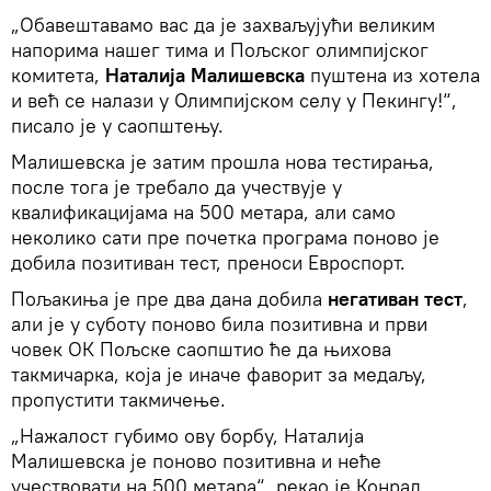
„Обавештавамо вас да је захваљујући великим
напорима нашег тима и Пољског олимпијског
комитета,
Наталија
Малишевска
пуштена из хотела
и већ се налази у Олимпијском селу у Пекингу!“,
писало је у саопштењу.
Малишевска је затим прошла нова тестирања,
после тога је требало да учествује у
квалификацијама на 500 метара, али само
неколико сати пре почетка програма поново је
добила позитиван тест, преноси Евроспорт.
Пољакиња је пре два дана добила
негативан тест
,
али је у суботу поново била позитивна и први
човек ОК Пољске саопштио ће да њихова
такмичарка, која је иначе фаворит за медаљу,
пропустити такмичење.
„Нажалост губимо ову борбу, Наталија
Малишевска је поново позитивна и неће
учествовати на 500 метара“, рекао је Конрад