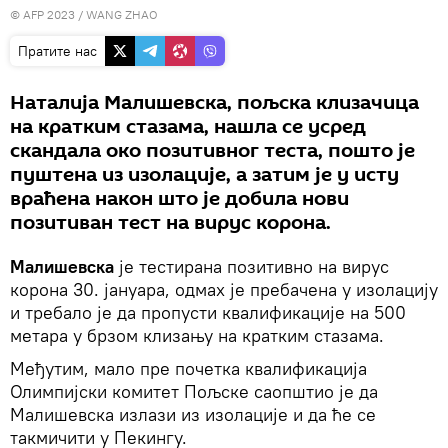
© AFP 2023 / WANG ZHAO
Пратите нас
Наталија Малишевска, пољска клизачица
на кратким стазама, нашла се усред
скандала око позитивног теста, пошто је
пуштена из изолације, а затим je у исту
враћена након што је добила нови
позитиван тест на вирус корона.
Малишевска
је тестирана позитивно на вирус
корона 30. јануара, одмах је пребачена у изолацију
и требало је да пропусти квалификације на 500
метара у брзом клизању на кратким стазама.
Међутим, мало пре почетка квалификација
Олимпијски комитет Пољске саопштио је да
Малишевска излази из изолације и да ће се
такмичити у Пекингу.