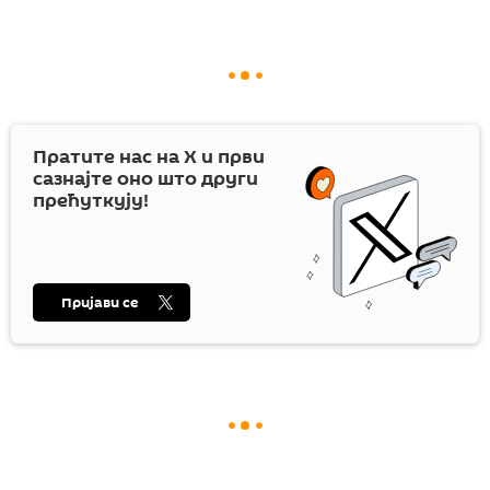
Пратите нас на
X
и први
сазнајте оно што други
прећуткују!
Пријави се