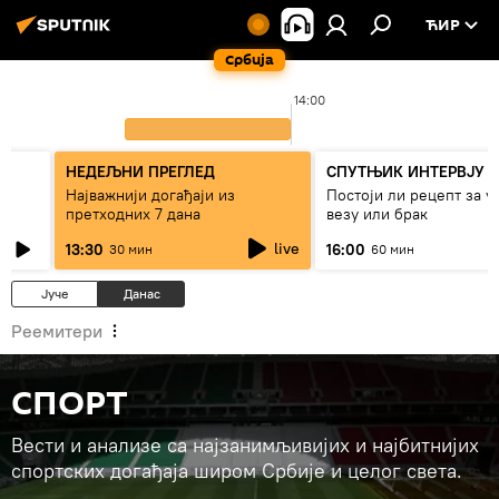
ЋИР
Србија
14:00
НЕДЕЉНИ ПРЕГЛЕД
СПУТЊИК ИНТЕРВЈУ
Најважнији догађаји из
Постоји ли рецепт за 
претходних 7 дана
везу или брак
live
13:30
16:00
30 мин
60 мин
Јуче
Данас
Реемитери
СПОРТ
Вести и анализе са најзанимљивијих и најбитнијих
спортских догађаја широм Србије и целог света.