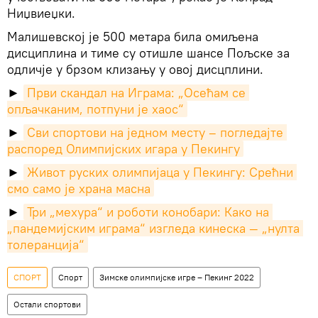
Ниџвиеџки.
Малишевској је 500 метара била омиљена
дисциплина и тиме су отишле шансе Пољске за
одличје у брзом клизању у овој дисцплини.
►
Први скандал на Играма: „Осећам се 
опљачканим, потпуни је хаос“
►
Сви спортови на једном месту – погледајте 
распоред Олимпијских игара у Пекингу
►
Живот руских олимпијаца у Пекингу: Срећни 
смо само је храна масна
►
Три „мехура“ и роботи конобари: Како на 
„пандемијским играма“ изгледа кинеска — „нулта 
толеранција“
СПОРТ
Спорт
Зимске олимпијске игре – Пекинг 2022
Остали спортови