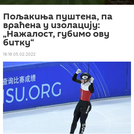
Пољакиња пуштена, па
враћена у изолацију:
„Нажалост, губимо ову
битку“
18:18 05.02.2022