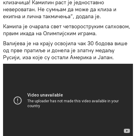
клизачица! Камилин раст је једноставно
невероватан. Не сумњам да може да клиза и
екипна и лична такмичења“, додала је.
Камила је очарала свет четвороструким салховом,
првим икада на Олимпијским играма.
Валијева је на крају освојила чак 30 бодова више
од прве пратиље и донела је златну медаљу
Русији, иза које су остали Америка и Јапан.