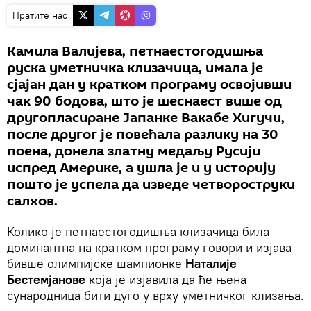
Пратите нас
Камила Валијева, петнаестогодишња
руска уметничка клизачица, имала је
сјајан дан у кратком програму освојивши
чак 90 бодова, што је шеснаест више од
другопласиране Јапанке Вакабе Хигучи,
после другог је повећала разлику на 30
поена, донела златну медаљу Русији
испред Америке, а ушла је и у историју
пошто је успела да изведе четвороструки
салхов.
Колико је петнаестогодишња клизачица била
доминантна на кратком програму говори и изјава
бивше олимпијске шампионке
Наталије
Бестемјанове
која је изјавила да ће њена
сународница бити дуго у врху уметничког клизања.