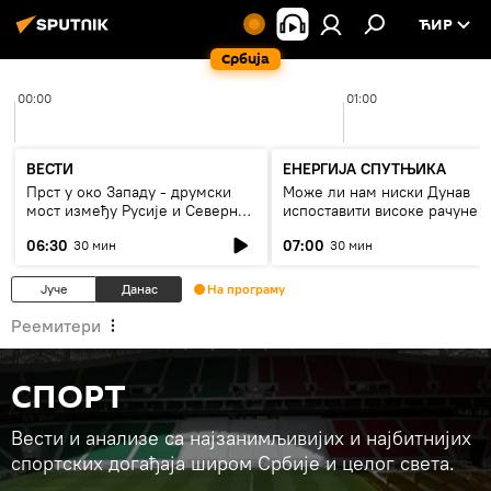
ЋИР
Србија
00:00
01:00
ВЕСТИ
ЕНЕРГИЈА СПУТЊИКА
Прст у око Западу - друмски
Може ли нам ниски Дунав
мост између Русије и Северне
испоставити високе рачуне з
Кореје
струју, или рестрикције
06:30
07:00
30 мин
30 мин
Јуче
Данас
На програму
Реемитери
СПОРТ
Вести и анализе са најзанимљивијих и најбитнијих
спортских догађаја широм Србије и целог света.