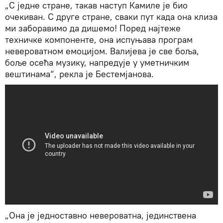
„С једне стране, такав наступ Камиле је био
очекиван. С друге стране, сваки пут када она клиза
ми заборавимо да дишемо! Поред најтеже
техничке компоненте, она испуњава програм
невероватном емоцијом. Валијева је све боља,
боље осећа музику, напредује у уметничким
вештинама“, рекла је Бестемјанова.
„Она је једноставно невероватна, јединствена