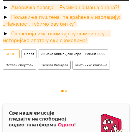
►
Америчка правда – Русима најмања оцена?!
►
Пољакиња пуштена, па враћена у изолацију: 
„Нажалост, губимо ову битку“
►
Словенија има олимпијску шампионку – 
историјско злато у ски скоковима!
СПОРТ
Спорт
Зимске олимпијске игре – Пекинг 2022
Остали спортови
Камила Валијева
уметничко клизање
Све наше емисије
гледајте на слободној
видео-платформи
Одиси
!