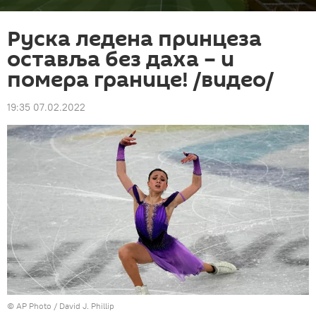
Руска ледена принцеза
оставља без даха – и
помера границе! /видео/
19:35 07.02.2022
© AP Photo / David J. Phillip