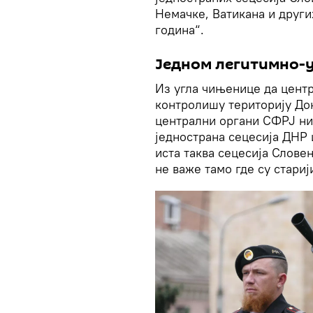
Немачке, Ватикана и други
година“.
Једном легитимно-
Из угла чињенице да центр
контролишу територију До
централни органи СФРЈ ни
једнострана сецесија ДНР 
иста таква сецесија Слове
не важе тамо где су стари