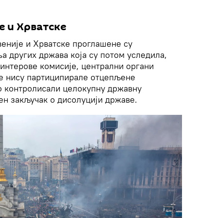
е и Хрватске
веније и Хрватске проглашене су
а других држава која су потом уследила,
интерове комисије, централни органи
ше нису партиципирале отцепљене
о контролисали целокупну државну
чен закључак о дисолуцији државе.