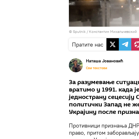
© Sputnik / Константин Михальчевский
Пратите нас
Наташа Јовановић
Сви текстови
За разумевање ситуаци
вратимо у 1991. када 
једнострану сецесију 
политички Запад не ж
Украјину после призн
Противници признања ДНР 
право, притом заборављају