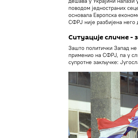
дешава у Украјини налази 
поводом једностраних сеце
основала Европска економс
СФРЈ није разбијена него 
Ситуације сличне -
Зашто политички Запад не 
применио на СФРЈ, па у с
супротне закључке: Југосла