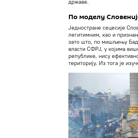
државе.
По моделу Словениј
Једностране сецесије Сло
легитимним, као и признањ
зато што, по мишљењу Бад
власти СФРЈ, у којима ви
републике, нису ефективн
територију. Из тога је изу