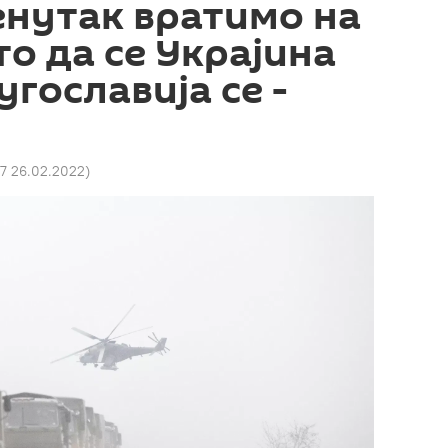
ренутак вратимо на
то да се Украјина
Југославија се -
17 26.02.2022
)