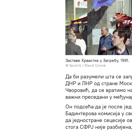
Заставе Хрвастке у Загребу, 1991.
© Sputnik / Юрий Сомов
Да би разумели шта се зап
ДНР и ЛНР од стране Моск
Чворовић, да се вратимо на
важни преседани у међуна
Он подсећа да је после је
Бадинтерова комисија у с
да једностране сецесије о
стога СФРЈ није разбијена