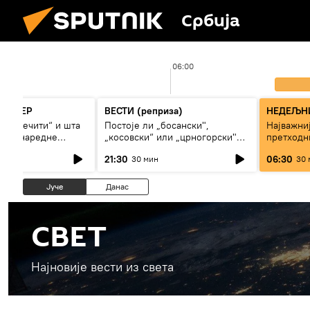
Србија
06:00
ОРНЕР
ВЕСТИ (реприза)
НЕДЕЉНИ
ли „вечити“ и шта
Постоје ли „босански",
Најважниј
лиги наредне
„косовски“ или „црногорски"
претходн
Срби?
21:30
06:30
30 мин
30 
Јуче
Данас
СВЕТ
Најновије вести из света