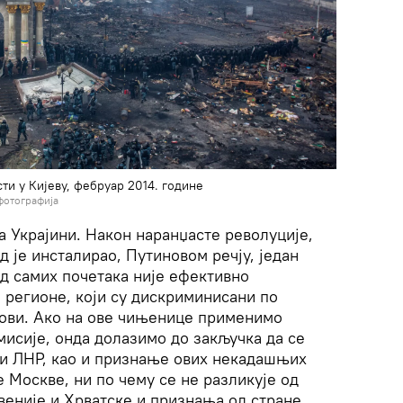
ти у Кијеву, фебруар 2014. године
фотографија
на Украјини. Након наранџасте револуције,
д је инсталирао, Путиновом речју, један
д самих почетака није ефективно
 регионе, који су дискриминисани по
нови. Ако на ове чињенице применимо
сије, онда долазимо до закључка да се
 и ЛНР, као и признање ових некадашњих
е Москве, ни по чему се не разликује од
веније и Хрватске и признања од стране