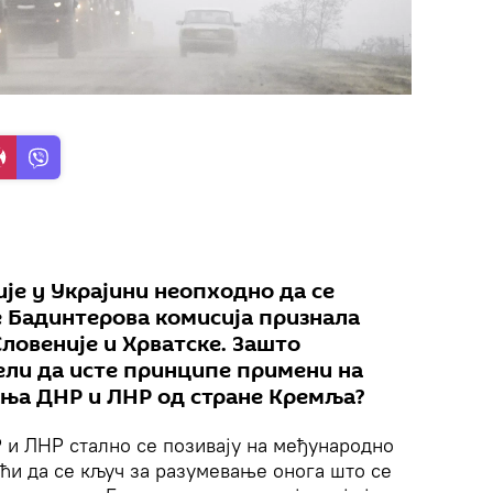
је у Украјини неопходно да се
је Бадинтерова комисија признала
Словеније и Хрватске. Зашто
ели да исте принципе примени на
ања ДНР и ЛНР од стране Кремља?
и ЛНР стално се позивају на међународно
ћи да се кључ за разумевање онога што се