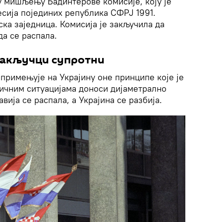
у мишљењу Бадинтерове комисије, коју је
сија појединих република СФРЈ 1991.
ка заједница. Комисија је закључила да
да се распала.
 закључци супротни
примењује на Украјину оне принципе које је
личним ситуацијама доноси дијаметрално
вија се распала, а Украјина се разбија.