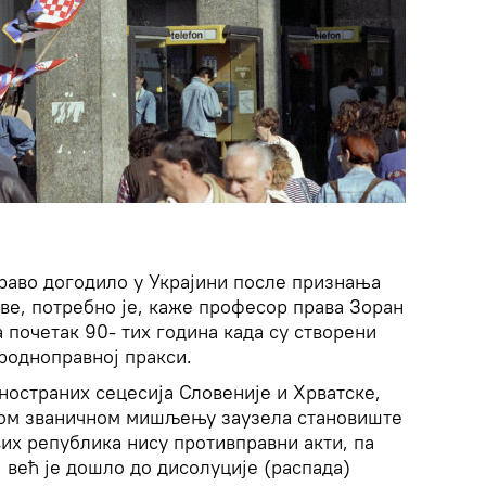
раво догодило у Украјини после признања
ве, потребно је, каже професор права Зоран
 почетак 90- тих година када су створени
родноправној пракси.
дностраних сецесија Словеније и Хрватске,
вом званичном мишљењу заузела становиште
вих република нису противправни акти, па
, већ је дошло до дисолуције (распада)