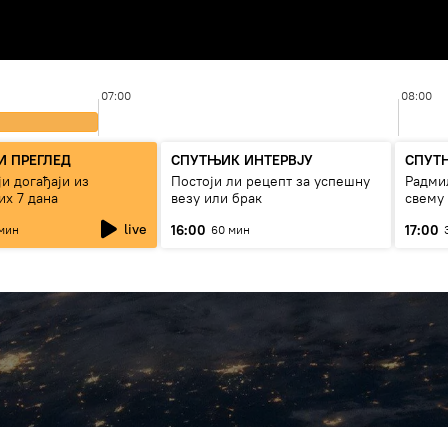
07:00
08:00
 ПРЕГЛЕД
СПУТЊИК ИНТЕРВЈУ
СПУТ
и догађаји из
Постоји ли рецепт за успешну
Радмил
их 7 дана
везу или брак
свему
live
16:00
17:00
мин
60 мин