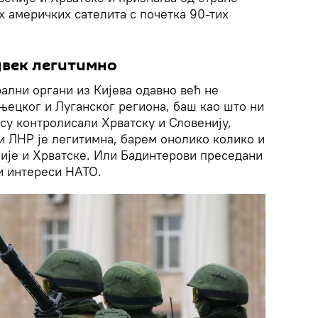
х америчких сателита с почетка 90-тих
увек легитимно
ални органи из Кијева одавно већ не
њецког и Луганског региона, баш као што ни
су контролисали Хрватску и Словенију,
и ЛНР је легитимна, барем онолико колико и
није и Хрватске. Или Бадинтерови преседани
ји интереси НАТО.