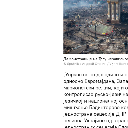
Демонстрације на Тргу независнос
© Sputnik / Андрей Стенин
/
Уђи у базу 
„Управо се то догодило и 
односно Евромајдана, Запа
марионетски режим, који о
контролисао руско-језичне
језичкој и националној ос
мишљење Бадинтерове коми
једностране сецесије ДНР
региона Украјине од стран
једностраних сецесија Сло