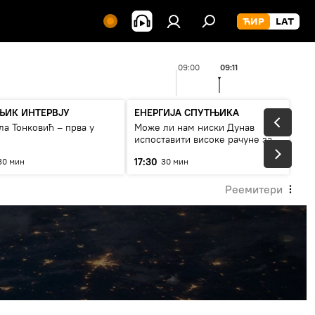
09:00
09:11
ЊИК ИНТЕРВЈУ
ЕНЕРГИЈА СПУТЊИКА
а Тонковић – прва у
Може ли нам ниски Дунав
испоставити високе рачуне за
струју, или рестрикције
17:30
30 мин
30 мин
Реемитери