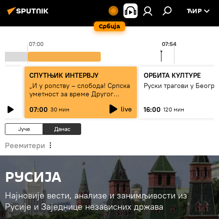
ЋИР
Србија
07:00
07:54
СПУТЊИК ИНТЕРВЈУ
ОРБИТА КУЛТУРЕ
„И у ропству – слобода! Српска
Руски трагови у Београ
уметност за време Другог
светског рата“
live
07:00
16:00
30 мин
120 мин
Јуче
Данас
Реемитери
РУСИЈА
Најновије вести, анализе и занимљивости из
Русије и Заједнице независних држава