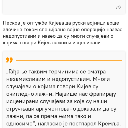
Песков је оптужбе Кијева да руски војници врше
злочине током специјалне војне операције назвао
недопустивим и навео да су многи случајеви о
којима говори Кијев лажни и исценирани.
„Гађање таквим терминима се сматра
незамисливим и недопустивим. Многи
случајеви о којима говори Кијев су
очигледно лажни. Највише нас фрапирају
исценирани случајеви за које су наши
стручњаци аргументовано доказали да су
лажни, па се према њима тако и
односимо“, нагласио је портпарол Кремља.