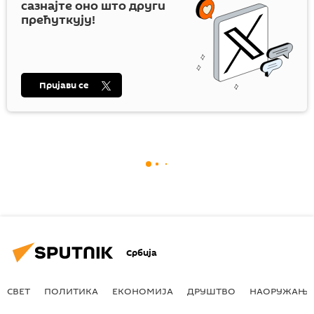
сазнајте оно што други
прећуткују!
Пријави се
Србија
СВЕТ
ПОЛИТИКА
ЕКОНОМИЈА
ДРУШТВО
НАОРУЖАЊЕ