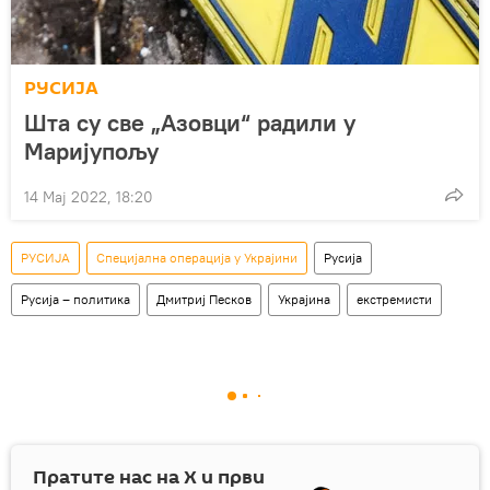
РУСИЈА
Шта су све „Азовци“ радили у
Маријупољу
14 Мај 2022, 18:20
РУСИЈА
Специјална операција у Украјини
Русија
Русија – политика
Дмитриј Песков
Украјина
екстремисти
Пратите нас на
X
и први