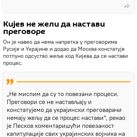
Кијев не жели да настави
преговоре
Он је навео да нема напретка у преговорима
Русије и Украјине и додао да Москва констатује
потпуно одсуство жеље код Кијева да се настави
процес.
„Не мислим да су то повезани процеси.
Преговори се не настављају и
констатујемо да украјински преговарачи
немају жељу да се процес настави“, рекао
је Песков коментаришући повезаност
капитулације свих украјинских војника на