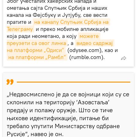
Због учесталих хакерских напада и
ометања сајта Спутњик Србија и наших
канала на Фејсбуку и Јутјубу, све вести
пратите и
на каналу Спутњик Србија на 
Телеграму
и преко мобилне апликације
која ради неометано, а коју
можете 
преузети са овог линка
, а
видео садржај 
на платформи „Одиси“
(odysee.com), као и
на платформи „Рамбл“
(rumble.com).
„Недвосмислено је да се војници који су се
склонили на територију ‘Aзовстаља’
предају и полажу оружје. Што се тиче
њихове идентификације, питање би
требало упутити Министарству одбране
Русије“, навео је он.