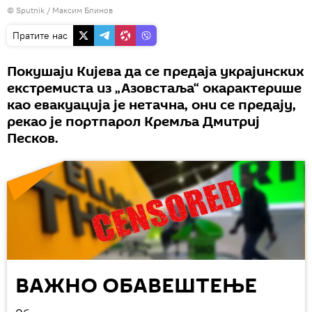
© Sputnik / Максим Блинов
Пратите нас
Покушаји Кијева да се предаја украјинских
екстремиста из „Азовстаља“ окарактерише
као евакуација је нетачна, они се предају,
рекао је портпарол Кремља Дмитриј
Песков.
ВАЖНО ОБАВЕШТЕЊЕ