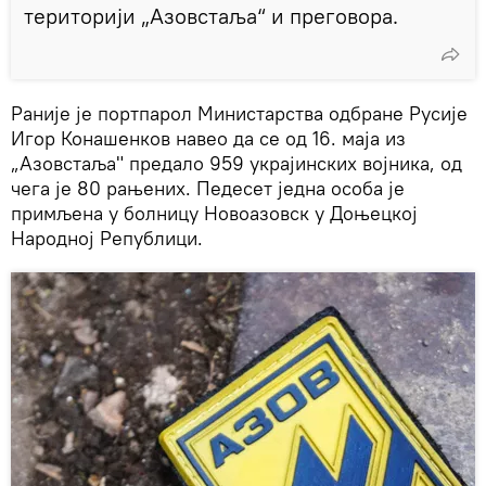
територији „Азовстаља“ и преговора.
Раније је портпарол Министарства одбране Русије
Игор Конашенков навео да се од 16. маја из
„Азовстаља" предало 959 украјинских војника, од
чега је 80 рањених. Педесет једна особа је
примљена у болницу Новоазовск у Доњецкој
Народној Републици.