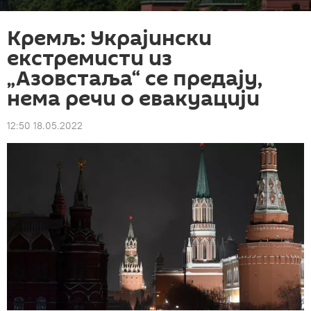
Кремљ: Украјински
екстремисти из
„Азовстаља“ се предају,
нема речи о евакуацији
12:50 18.05.2022