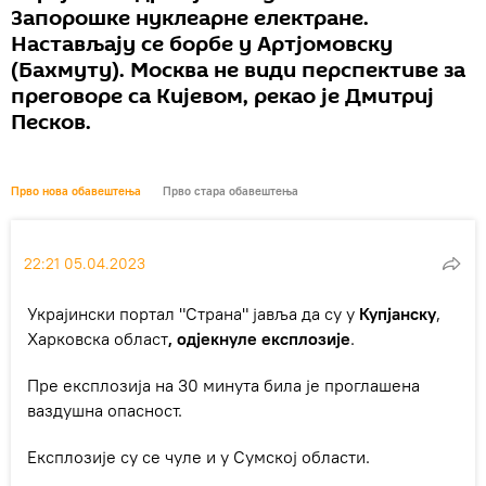
Запорошке нуклеарне електране.
Настављају се борбе у Артјомовску
(Бахмуту). Москва не види перспективе за
преговоре са Кијевом, рекао је Дмитриј
Песков.
Прво нова обавештења
Прво стара обавештења
22:21 05.04.2023
Украјински портал "Страна" јавља да су у
Купјанску
,
Харковска област
, одјекнуле експлозије
.
Пре експлозија на 30 минута била је проглашена
ваздушна опасност.
Експлозије су се чуле и у Сумској области.