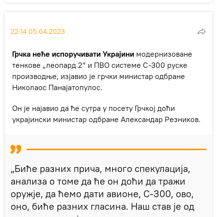
22:14 05.04.2023
Грчка неће испоручивати Украјини
модернизоване
тенкове „леопард 2“ и ПВО системе С-300 руске
производње, изјавио је грчки министар одбране
Николаос Панајатопулос.
Он је најавио да ће сутра у посету Грчкој доћи
украјински министар одбране Александар Резников.
„Биће разних прича, много спекулација,
анализа о томе да ће он доћи да тражи
оружје, да ћемо дати авионе, С-300, ово,
оно, биће разних гласина. Наш став је од