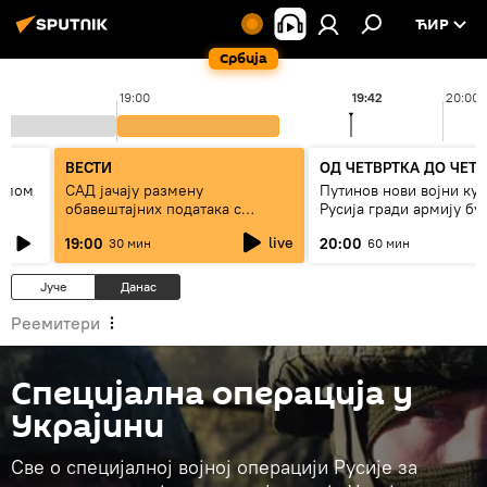
ЋИР
Србија
19:00
19:42
20:00
К
ВЕСТИ
ОД ЧЕТВРТКА ДО ЧЕТ
 слом
САД јачају размену
Путинов нови војни кур
обавештајних података с
Русија гради армију бу
Кијевом
live
19:00
20:00
30 мин
60 мин
Јуче
Данас
Реемитери
Специјална операција у
Украјини
Све о специјалној војној операцији Русије за