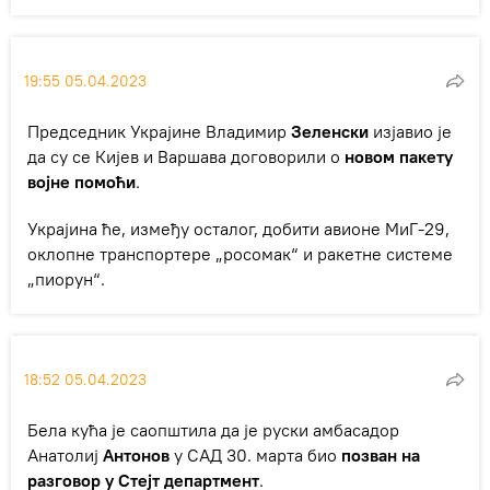
19:55 05.04.2023
Председник Украјине Владимир
Зеленски
изјавио је
да су се Кијев и Варшава договорили о
новом пакету
војне помоћи
.
Украјина ће, између осталог, добити авионе МиГ-29,
оклопне транспортере „росомак“ и ракетне системе
„пиорун“.
18:52 05.04.2023
Бела кућа је саопштила да је руски амбасадор
Анатолиј
Антонов
у САД 30. марта био
позван на
разговор у Стејт департмент
.