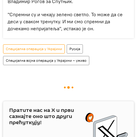
Владимир Рогов за Спутњик.
"Спремни су и чекају зелено светло. То може да се
деси у сваком тренутку. И ми смо спремни да
дочекамо непријатеља", истакао је он.
Специјална операција у Украјини
Русија
Специјална војна операција у Украјини – уживо
Пратите нас на
X
и први
сазнајте оно што други
прећуткују!