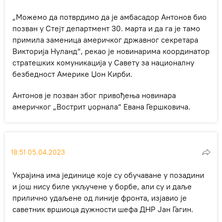
„Можемо да потврдимо да је амбасадор Антонов био
позван у Стејт департмент 30. марта и да га је тамо
примила заменица америчког државног секретара
Викторија Нуланд“, рекао је новинарима координатор
стратешких комуникација у Савету за националну
безбедност Америке Џон Кирби.
Антонов је позван због привођења новинара
америчког „Вострит џорнала“ Евана Гершковича.
18:51 05.04.2023
Украјина има јединице које су обучаване у позадини
и још нису биле укључене у борбе, али су и даље
прилично удаљене од линије фронта, изјавио је
саветник вршиоца дужности шефа ДНР Јан Гагин.