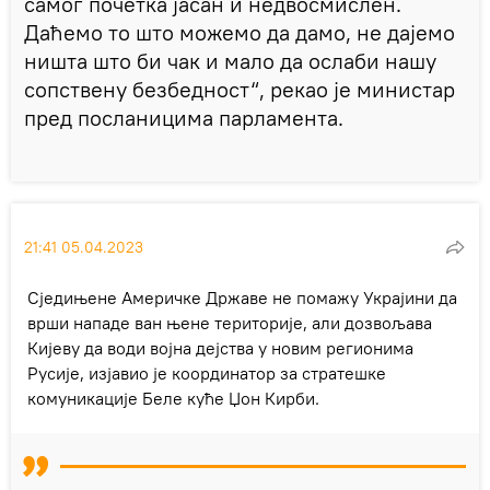
самог почетка јасан и недвосмислен.
Даћемо то што можемо да дамо, не дајемо
ништа што би чак и мало да ослаби нашу
сопствену безбедност“, рекао је министар
пред посланицима парламента.
21:41 05.04.2023
Сједињене Америчке Државе не помажу Украјини да
врши нападе ван њене територије, али дозвољава
Кијеву да води војна дејства у новим регионима
Русије, изјавио је координатор за стратешке
комуникације Беле куће Џон Кирби.