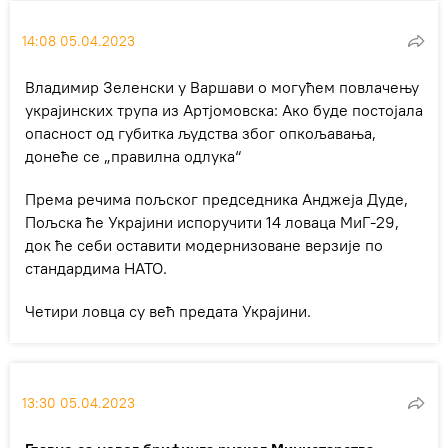
14:08 05.04.2023
Владимир Зеленски у Варшави о могућем повлачењу
украјинских трупа из Артјомовска: Ако буде постојала
опасност од губитка људства због опкољавања,
донеће се „правилна одлука“
Према речима пољског председника Анджеја Дуде,
Пољска ће Украјини испоручити 14 ловаца МиГ-29,
док ће себи оставити модернизоване верзије по
стандардима НАТО.
Четири ловца су већ предата Украјини.
13:30 05.04.2023