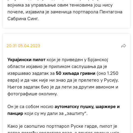
војника за управљање овим тенковима још нису
почеле, изјавила је заменица портпарола Пентагона
Сабрина Синг.
20:31 05.04.2023
Украјински пилот
који је приведен у Брјанској
области изјавио је приликом саслушања да је
извршавао задатак за
50 хиљада гривни
(око 1.250
евра) и да чак није ни знао да је прелетео у Русију.
Његов задатак био је да лети за другим авионом и
фотографише околину.
Он је са собом носио
аутоматску пушку, шаржере и
панцир
који су му дали за „заштиту“.
Како је саопштио портпарол Руске гарде, пилот је
летео помоћу средстава везе, а другог авиона није