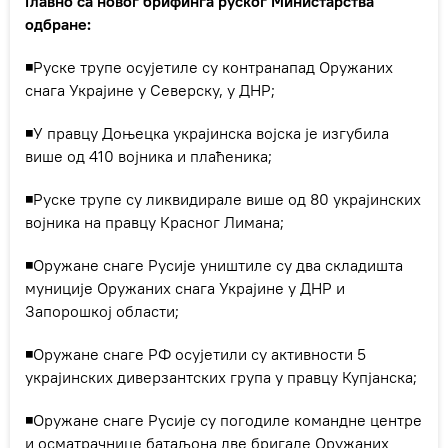
Главно са новог брифинга руског Министарства
одбране:
◾Руске трупе осујетиле су контранапад Оружаних
снага Украјине у Северску, у ДНР;
◾У правцу Доњецка украјинска војска је изгубила
више од 410 војника и плаћеника;
◾Руске трупе су ликвидирале више од 80 украјинских
војника на правцу Красног Лимана;
◾Оружане снаге Русије уништиле су два складишта
муниције Оружаних снага Украјине у ДНР и
Запорошкој области;
◾Оружане снаге РФ осујетили су активности 5
украјинских диверзантских група у правцу Купјанска;
◾Оружане снаге Русије су погодиле командне центре
и осматрачнице батаљона две бригаде Оружаних