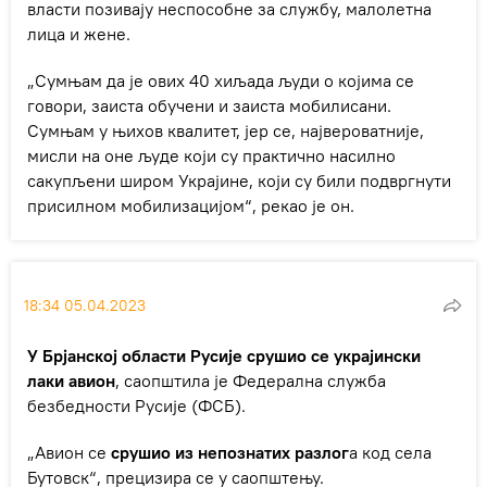
власти позивају неспособне за службу, малолетна
лица и жене.
„Сумњам да је ових 40 хиљада људи о којима се
говори, заиста обучени и заиста мобилисани.
Сумњам у њихов квалитет, јер се, највероватније,
мисли на оне људе који су практично насилно
сакупљени широм Украјине, који су били подвргнути
присилном мобилизацијом“, рекао је он.
18:34 05.04.2023
У Брјанској области Русије срушио се украјински
лаки авион
, саопштила је Федерална служба
безбедности Русије (ФСБ).
„Авион се
срушио из непознатих разлог
а код села
Бутовск“, прецизира се у саопштењу.