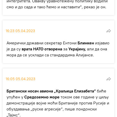
интегритета. Овакву уравнотежену политику водили
смо и до сада и тако ћемо и наставити“, рекао је он.
16:23 05.04.2023
Амерички државни секретар Ентони
Блинкен
изјавио
је да су
врата НАТО отворена
за
Украјину,
али да она
мора да се усклади са стандардима Алијансе.
16:05 05.04.2023
Британски носач авиона „Краљица Елизабета“
биће
упућен у
Средоземно море
током ове године у циљу
демонстрације војне моћи Британије против Русије и
обуздавања „руске агресије“, пише лондонски
„Тајмс“.