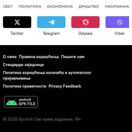
СВЕТ
ПОЛИТИКА
ЕКОНОМИЈА
ДРУШТВО
НАОРУЖАЊЕ
Twitter
Telegram
Odysee
Viber
О нама
Правила коришћења
Пишите нам
Стандарди заједнице
Политика коришћења колачића и аутоматског
пријављивања
Политика приватности
Privacy Feedback
© 2026 Sputnik Сва права задржана. 18+