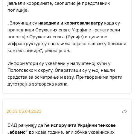
јављали координате, саопштио је представник
полиције.
„Злочинци су
наводили и кориговали ватру
када су
припадници Оружаних снага Украјине гранатирали
положаје Оружаних снага (Русије) и цивилне
инфраструктуре у насељима која се налазе у близини
контакт линије“, рекао је он.
Информатори су ухваћени у напуштеној кући у
Пологовском округу. Оперативци су у њој нашли
средства за осматрање и везу. Притворенима прети
дуготрајна затворска казна.
20:53 05.04.2023
САД рачунају да ће
испоручити Украјини тенкове
„абрамс“
до краја године, али обука украјинских