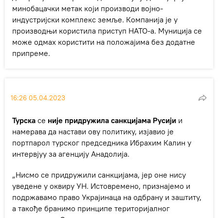
минобацачки метак који производи војно-
индустријски комплекс земље. Компанија је у
производњи користила приступ НАТО-а. Муниција се
може одмах користити на положајима без додатне
припреме.
16:26 05.04.2023
Турска
се
није придружила санкцијама Русији
и
намерава да настави ову политику, изјавио је
портпарол турског председника Ибрахим Калин у
интервјуу за агенцију Анадолија.
„Нисмо се придружили санкцијама, јер оне нису
уведене у оквиру УН. Истовремено, признајемо и
подржавамо право Украјинаца на одбрану и заштиту,
а такође бранимо принципе територијалног