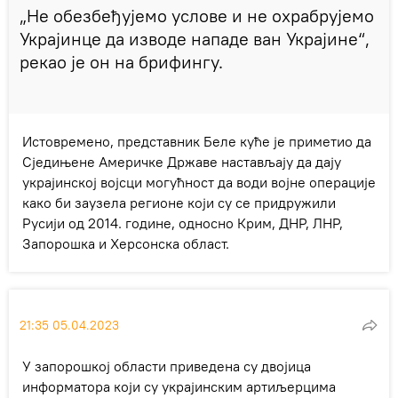
„Не обезбеђујемо услове и не охрабрујемо
Украјинце да изводе нападе ван Украјине“,
рекао је он на брифингу.
Истовремено, представник Беле куће је приметио да
Сједињене Америчке Државе настављају да дају
украјинској војсци могућност да води војне операције
како би заузела регионе који су се придружили
Русији од 2014. године, односно Крим, ДНР, ЛНР,
Запорошка и Херсонска област.
21:35 05.04.2023
У запорошкој области приведена су двојица
информатора који су украјинским артиљерцима