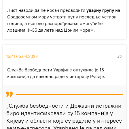
Лист наводи да ће носач предводити
ударну групу
на
Средоземном мору четврти пут у последње четири
године, а његово распоређивање омогућиће
ловцима Ф-35 да лете над Црним морем.
15:41 05.04.2023
Служба безбедности Украјине оптужила је 15
компанија да наводно раде у интересу Русије.
„Служба безбедности и Државни истражни
биро идентификовали су 15 компанија у
Кијеву и области које су радиле у интересу
земље-агресора. Утврђено је да рад ових