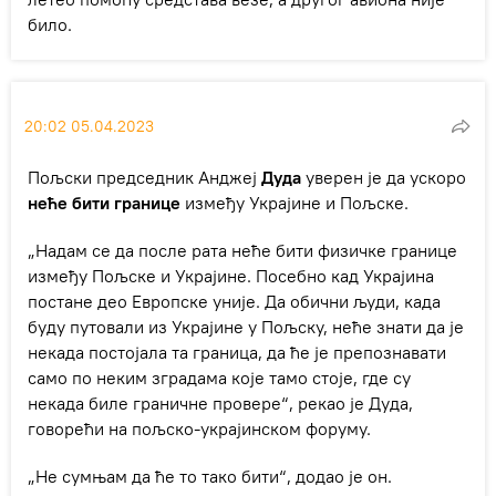
било.
20:02 05.04.2023
Пољски председник Анджеј
Дуда
уверен је да ускоро
неће бити границе
између Украјине и Пољске.
„Надам се да после рата неће бити физичке границе
између Пољске и Украјине. Посебно кад Украјина
постане део Европске уније. Да обични људи, када
буду путовали из Украјине у Пољску, неће знати да је
некада постојала та граница, да ће је препознавати
само по неким зградама које тамо стоје, где су
некада биле граничне провере“, рекао је Дуда,
говорећи на пољско-украјинском форуму.
„Не сумњам да ће то тако бити“, додао је он.