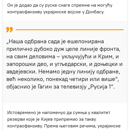
Он је додао да су руске снаге спремне на могућу
контраофанзиву украјинске војске у Донбасу.
„Наша одбрана сада је ешелонирана
прилично дубоко дуж целе линије фронта,
на свим деловима – укључујући и Крим, и
запорошки део, и угљедарски, и доњецки и
авдејевски. Немамо једну линију одбране,
већ неколико, понекад четири или више“,
објаснио је Гагин за телевизју „Русија 1“.
Истовремено је напоменуо да сумња у квалитет
резерви које је Кијев припремио за такву
контраофанзиву. Према његовим речима, украјинске