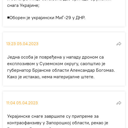
снага Украјине;
◾Оборен је украјински МиГ-29 у ДНР.
13:23 05.04.2023
Једна особа је повређена у нападу дроном са
експлозивом у Суземском округу, саопштио је
губернатор Брјанске области Александар Богомаз.
Како је истакао, нема материјалне штете.
11:04 05.04.2023
Украјинске снаге завршиле су припреме за
контраофанзиву у Запорошкој области, рекао је