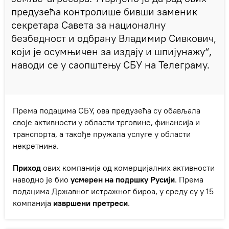
предузећа контролише бивши заменик
секретара Савета за националну
безбедност и одбрану Владимир Сивкович,
који је осумњичен за издају и шпијунажу“,
наводи се у саопштењу СБУ на Телеграму.
Према подацима СБУ, ова предузећа су обављала
своје активности у области трговине, финансија и
транспорта, а такође пружала услуге у области
некретнина.
Приход
ових компанија од комерцијалних активности
наводно је био
усмерен на подршку Русији
. Према
подацима Државног истражног бироа, у среду су у 15
компанија
извршени претреси
.