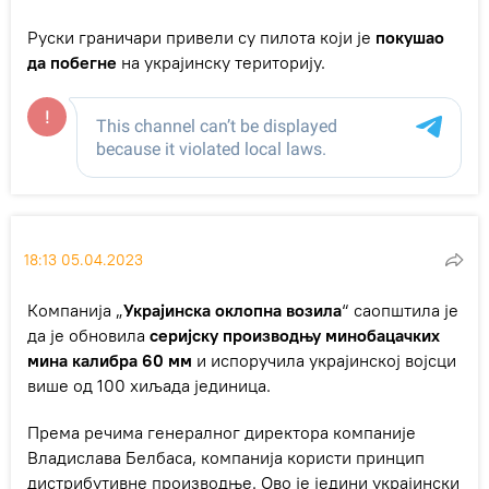
Руски граничари привели су пилота који је
покушао
да побегне
на украјинску територију.
18:13 05.04.2023
Компанија „
Украјинска оклопна возила
“ саопштила је
да је обновила
серијску производњу минобацачких
мина калибра 60 мм
и испоручила украјинској војсци
више од 100 хиљада јединица.
Према речима генералног директора компаније
Владислава Белбаса, компанија користи принцип
дистрибутивне производње. Ово је једини украјински