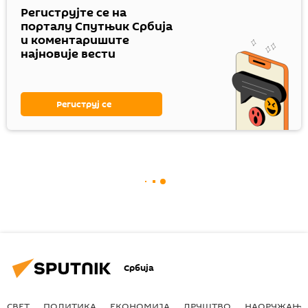
Региструјте се на
порталу Спутњик Србија
и коментаришите
најновије вести
Региструј се
Србија
СВЕТ
ПОЛИТИКА
ЕКОНОМИЈА
ДРУШТВО
НАОРУЖАЊЕ