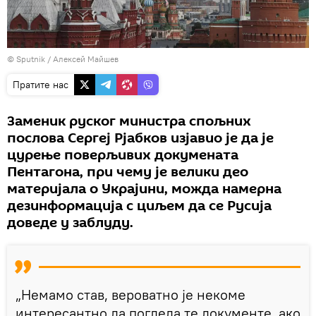
© Sputnik / Алексей Майшев
Пратите нас
Заменик руског министра спољних
послова Сергеј Рјабков изјавио је да је
цурење поверљивих докумената
Пентагона, при чему је велики део
материјала о Украјини, можда намерна
дезинформација с циљем да се Русија
доведе у заблуду.
„Немамо став, вероватно је некоме
интересантно да погледа те документе, ако