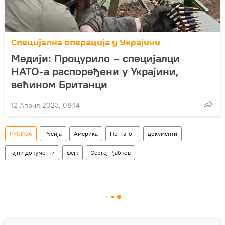
Специјална операција у Украјини
Медији: Процурило – специјалци
НАТО-а распоређени у Украјини,
већином Британци
12 Април 2023, 08:14
РУСИЈА
Русија
Америка
Пентагон
документи
тајни документи
фејк
Сергеј Рјабков