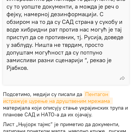
су то уопште документи, а можда је реч о
фејку, намерној дезинформацији. С
обзиром на то да су САД страна у сукобу и
воде хибридни рат против нас могућ је тај
приступ да се противник, тј. Русија, доведе
у заблуду. Ништа не тврдим, просто
допуштам могућност да су потпуно
замисливи разни сценарији “, рекао је
Рјабков.
Подсетимо, медији су писали да
Пентагон 
истражује цурење на друштвеним мрежама 
материјала који описују стање украјинских трупа и
планове САД и НАТО-а да их ојачају.
Лист „Њујорк тајмс“ је приметио да документи,
датирани почетком марта, наводно круже „руским