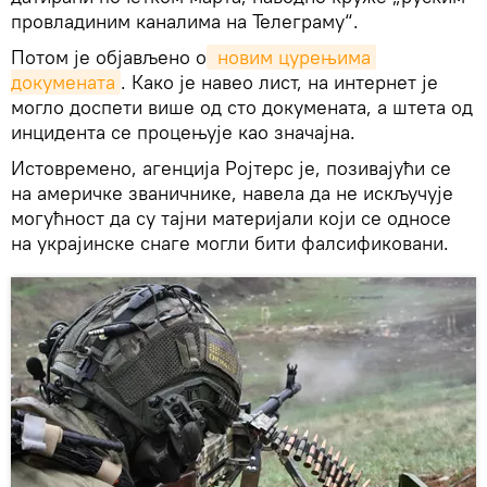
провладиним каналима на Телеграму“.
Потом је објављено о
 новим цурењима 
докумената
. Како је навео лист, на интернет је
могло доспети више од сто докумената, а штета од
инцидента се процењује као значајна.
Истовремено, агенција Ројтерс је, позивајући се
на америчке званичнике, навела да не искључује
могућност да су тајни материјали који се односе
на украјинске снаге могли бити фалсификовани.