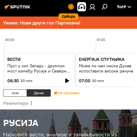
ЋИР
Србија
Уживо: Нови други гол Партизана!
00:00
01:00
ВЕСТИ
ЕНЕРГИЈА СПУТЊИКА
Прст у око Западу - друмски
Може ли нам ниски Дунав
мост између Русије и Северне
испоставити високе рачуне з
Кореје
струју, или рестрикције
06:30
07:00
30 мин
30 мин
Јуче
Данас
На програму
Реемитери
РУСИЈА
Најновије вести, анализе и занимљивости из