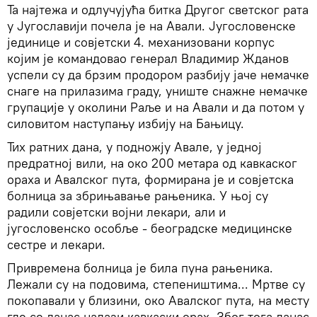
Та најтежа и одлучујућа битка Другог светског рата
у Југославији почела је на Авали. Југословенске
јединице и совјетски 4. механизовани корпус
којим је командовао генерал Владимир Жданов
успели су да брзим продором разбију јаче немачке
снаге на прилазима граду, униште снажне немачке
групације у околини Раље и на Авали и да потом у
силовитом наступању избију на Бањицу.
Тих ратних дана, у подножју Авале, у једној
предратној вили, на око 200 метара од кавкаског
ораха и Авалског пута, формирана је и совјетска
болница за збрињавање рањеника. У њој су
радили совјетски војни лекари, али и
југословенско особље - београдске медицинске
сестре и лекари.
Привремена болница је била пуна рањеника.
Лежали су на подовима, степеништима... Мртве су
покопавали у близини, око Авалског пута, на месту
где се данас налази кавкаски орах. Због тога данас