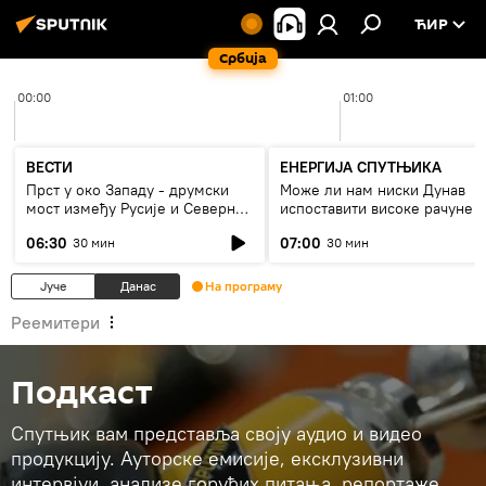
ЋИР
Србија
00:00
01:00
ВЕСТИ
ЕНЕРГИЈА СПУТЊИКА
Прст у око Западу - друмски
Може ли нам ниски Дунав
мост између Русије и Северне
испоставити високе рачуне з
Кореје
струју, или рестрикције
06:30
07:00
30 мин
30 мин
Јуче
Данас
На програму
Реемитери
Подкаст
Спутњик вам представља своју аудио и видео
продукцију. Ауторске емисије, ексклузивни
интервјуи, анализе горућих питања, репортаже…