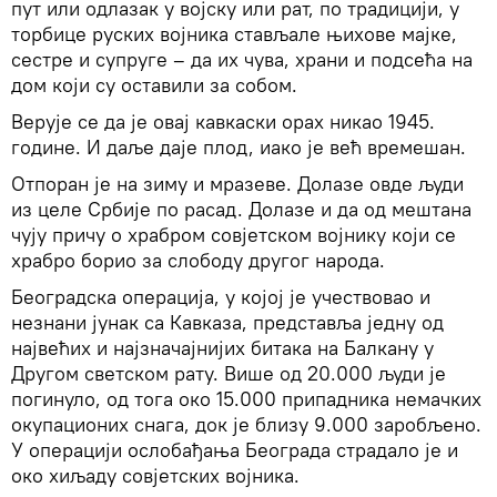
пут или одлазак у војску или рат, по традицији, у
торбице руских војника стављале њихове мајке,
сестре и супруге – да их чува, храни и подсећа на
дом који су оставили за собом.
Верује се да је овај кавкаски орах никао 1945.
године. И даље даје плод, иако је већ времешан.
Отпоран је на зиму и мразеве. Долазе овде људи
из целе Србије по расад. Долазе и да од мештана
чују причу о храбром совјетском војнику који се
храбро борио за слободу другог народа.
Београдска операција, у којој је учествовао и
незнани јунак са Кавказа, представља једну од
највећих и најзначајнијих битака на Балкану у
Другом светском рату. Више од 20.000 људи је
погинуло, од тога око 15.000 припадника немачких
окупационих снага, док је близу 9.000 заробљено.
У операцији ослобађања Београда страдало је и
око хиљаду совјетских војника.