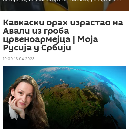
Кавкаски орах израстао на
Авали из гроба
црвеноармејца | Моја
Русија у Србији
19:00 16.04.2023