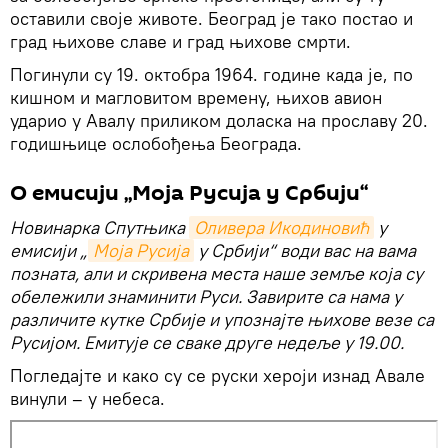
оставили своје животе. Београд је тако постао и
град њихове славе и град њихове смрти.
Погинули су 19. октобра 1964. године када је, по
кишном и магловитом времену, њихов авион
ударио у Авалу приликом доласка на прославу 20.
годишњице ослобођења Београда.
О емисији „Моја Русија у Србији“
Новинарка Спутњика
Оливера Икодиновић
у
емисији „
Моја Русија
у Србији“ води вас на вама
позната, али и скривена места наше земље која су
обележили знаминити Руси. Завирите са нама у
различите кутке Србије и упознајте њихове везе са
Русијом. Емитује се сваке друге недеље у 19.00.
Погледајте и како су се руски хероји изнад Авале
винули – у небеса.