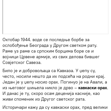
Октобар 1944. воде се последње борбе за
ослобођење Београда у Другом светком рату.
Раме уз раме са српским борцима боре се и
војници Црвене армије, из свих делова бившег
Совјетског Савеза.
Било је и добровољаца са Кавказа. У џепу су,
често, носили нешто да их подсећа на родни крај.
Један је у џепу носио орах. Погинуо је на Авали, а
из његовог шињела никло је дрво –
кавкаски орах
.
И данас је ту, скоро осам деценија касније, као
живи споменик из Другог светског рата.
Историчари кажу да су кавкаски орах, пред велики