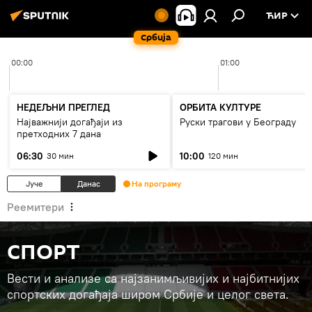
ЋИР
Србија
00:00
01:00
НЕДЕЉНИ ПРЕГЛЕД
ОРБИТА КУЛТУРЕ
Најважнији догађаји из
Руски трагови у Београду
претходних 7 дана
06:30
10:00
30 мин
120 мин
Јуче
Данас
На програму
Реемитери
СПОРТ
Вести и анализе са најзанимљивијих и најбитнијих
спортских догађаја широм Србије и целог света.