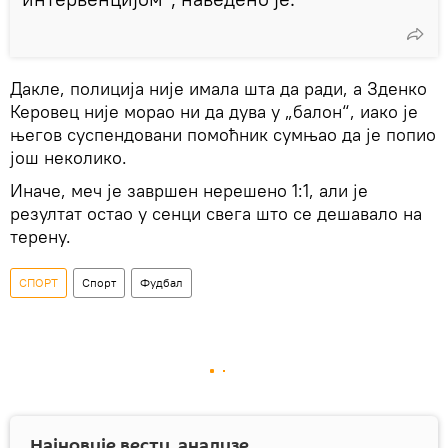
Дакле, полиција није имала шта да ради, а Зденко
Керовец није морао ни да дува у „балон“, иако је
његов суспендовани помоћник сумњао да је попио
још неколико.
Иначе, меч је завршен нерешено 1:1, али је
резултат остао у сенци свега што се дешавало на
терену.
СПОРТ
Спорт
Фудбал
Најновије вести, анализе