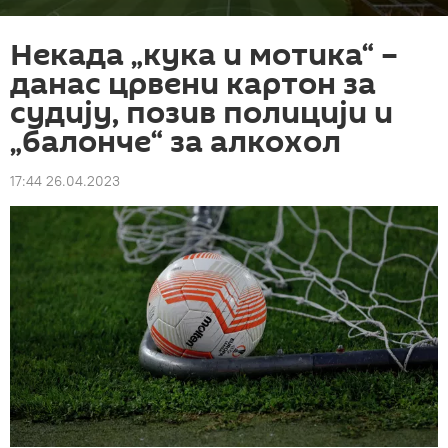
Некада „кука и мотика“ –
данас црвени картон за
судију, позив полицији и
„балонче“ за алкохол
17:44 26.04.2023