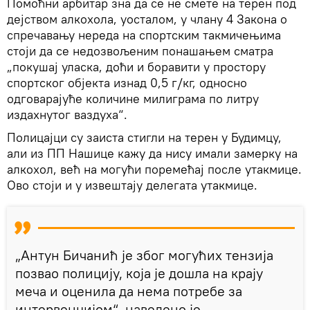
Помоћни арбитар зна да се не смете на терен под
дејством алкохола, уосталом, у члану 4 Закона о
спречавању нереда на спортским такмичењима
стоји да се недозвољеним понашањем сматра
„покушај уласка, доћи и боравити у простору
спортског објекта изнад 0,5 г/кг, односно
одговарајуће количине милиграма по литру
издахнутог ваздуха“.
Полицајци су заиста стигли на терен у Будимцу,
али из ПП Нашице кажу да нису имали замерку на
алкохол, већ на могући поремећај после утакмице.
Ово стоји и у извештају делегата утакмице.
„Антун Бичанић је због могућих тензија
позвао полицију, која је дошла на крају
меча и оценила да нема потребе за
интервенцијом“, наведено је.