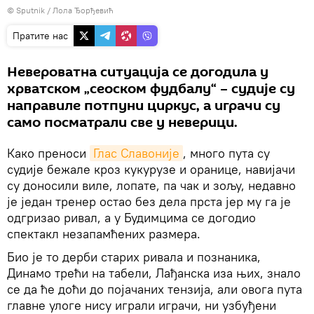
© Sputnik / Лола Ђорђевић
Пратите нас
Невероватна ситуација се догодила у
хрватском „сеоском фудбалу“ – судије су
направиле потпуни циркус, а играчи су
само посматрали све у неверици.
Како преноси
Глас Славоније
, много пута су
судије бежале кроз кукурузе и оранице, навијачи
су доносили виле, лопате, па чак и зољу, недавно
је један тренер остао без дела прста јер му га је
одгризао ривал, а у Будимцима се догодио
спектакл незапамћених размера.
Био је то дерби старих ривала и познаника,
Динамо трећи на табели, Лађанска иза њих, знало
се да ће доћи до појачаних тензија, али овога пута
главне улоге нису играли играчи, ни узбуђени