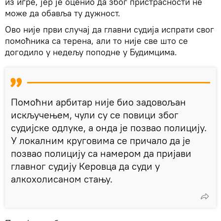
из игре, јер је оценио да због пристрасности не
може да обавља ту дужност.
Ово није први случај да главни судија испрати свог
помоћника са терена, али то није све што се
догодило у недељу поподне у Будимцима.
Помоћни арбитар није био задовољан
искључењем, чули су се повици због
судијске одлуке, а онда је позвао полицију.
У локалним круговима се причало да је
позвао полицију са намером да пријави
главног судију Керовца да суди у
алкохолисаном стању.