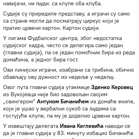
навијачи, ни људи. са клупе оба клуба.
Судије су приредиле представу, а играчи су само
са стране могли да посматрају циркус који је
пратио црвени картон. Картон судији.
У лигама Фудбалског центра, због недостатка
судијског кадра, често се делегира само један
(главни судија), па се један помоћник бира из реда
домаћина, а једног бира гост.
Ови линијски играчи, изабрани са трибина, обично
обављају ову дужност из недеље у недељу.
Овог пута главни судија утакмице
Зденко Керовец
из Вукојевца није био задовољан својим
„свингером“
Антуном Бичанићем
из домаће екипе,
који је ушао у вербални сукоб са људима са
гостујуће клупе, па му је доделио црвени картон.
У извештају делегата
Ивана Кеглевића
наводи се
да је главни судија у 83. минуту избацио Бичанића