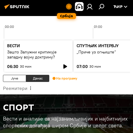
ЋИР
Србија
00:00
01:00
ВЕСТИ
СПУТЊИК ИНТЕРВЈУ
Зашто Залужни критикује
„Приче уз огњиште“
западну војну доктрину?
06:30
07:00
30 мин
30 мин
Јуче
Данас
На програму
Реемитери
СПОРТ
Вести и анализе са најзанимљивијих и најбитнијих
спортских догађаја широм Србије и целог света.