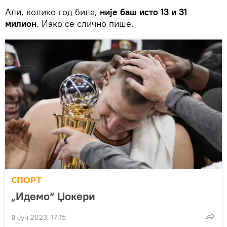
Али, колико год била,
није баш исто 13 и 31
милион
. Иако се слично пише.
СПОРТ
„Идемо“ Џокери
8 Јун 2023, 17:15