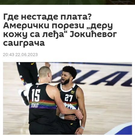
Где нестаде плата?
Амерички порези „деру
кожу са леђа“ Јокићевог
саиграча
20:43 22.06.2023