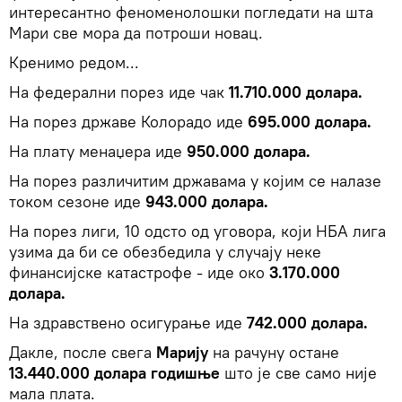
интересантно феноменолошки погледати на шта
Мари све мора да потроши новац.
Кренимо редом...
На федерални порез иде чак
11.710.000 долара.
На порез државе Колорадо иде
695.000 долара.
На плату менаџера иде
950.000 долара.
На порез различитим државама у којим се налазе
током сезоне иде
943.000
долара.
На порез лиги, 10 одсто од уговора, који НБА лига
узима да би се обезбедила у случају неке
финансијске катастрофе - иде око
3.170.000
долара.
На здравствено осигурање иде
742.000
долара.
Дакле, после свега
Марију
на рачуну остане
13.440.000 долара годишње
што је све само није
мала плата.