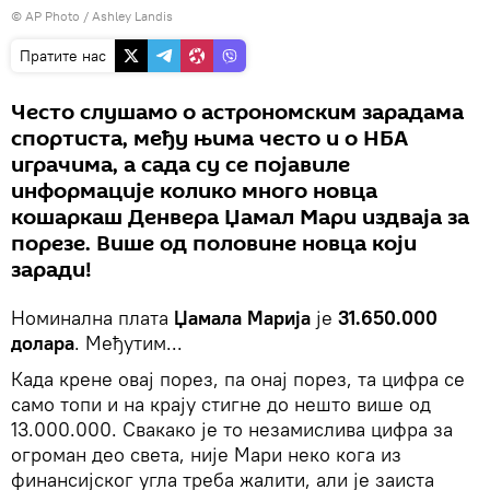
© AP Photo / Ashley Landis
Пратите нас
Често слушамо о астрономским зарадама
спортиста, међу њима често и о НБА
играчима, а сада су се појавиле
информације колико много новца
кошаркаш Денвера Џамал Мари издваја за
порезе. Више од половине новца који
заради!
Номинална плата
Џамала Марија
је
31.650.000
долара
. Међутим...
Када крене овај порез, па онај порез, та цифра се
само топи и на крају стигне до нешто више од
13.000.000. Свакако је то незамислива цифра за
огроман део света, није Мари неко кога из
финансијског угла треба жалити, али је заиста