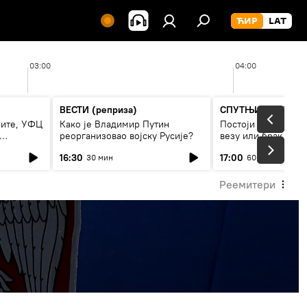
03:00
04:00
ВЕСТИ (реприза)
СПУТЊИК ИНТЕРВ
чите, УФЦ
Како је Владимир Путин
Постоји ли рецепт
реорганизовао војску Русије?
везу или брак
16:30
17:00
30 мин
60 мин
Реемитери