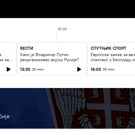
02:00
ВЕСТИ
СПУТЊИК СПОРТ
в
Како је Владимир Путин
Европске замке за ве
не за
реорганизовао војску Русије?
спектакл у Београду и
фудбалски рат
13:30
16:00
30 мин
30 мин
бије