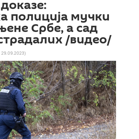
 доказе:
а полиција мучки
њене Србе, а сад
 страдалих /видео/
5 29.09.2023
)