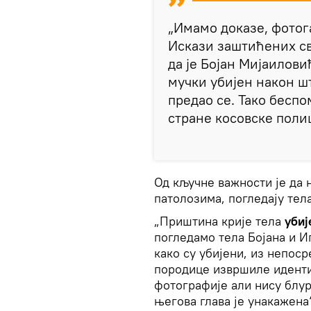
„Имамо доказе, фотог
Искази заштићених св
да је Бојан Мијаилови
мучки убијен након ш
предао се. Тако беспо
стране косовске полиц
Од кључне важности је да 
патолозима, погледају тела
„Приштина крије тела
убиј
погледамо тела Бојана и И
како су убијени, из непос
породице извршиле иденти
фотографије али нису блур
његова глава је унакажена“