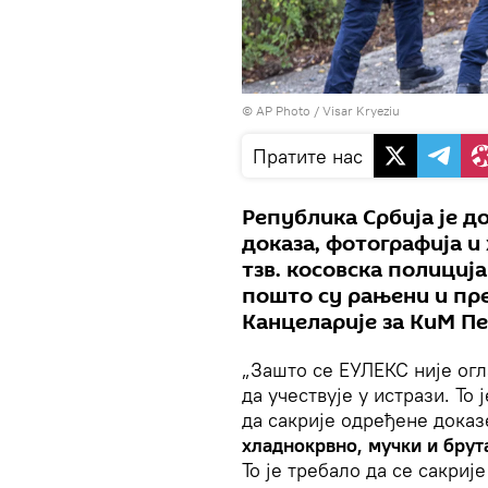
© AP Photo / Visar Kryeziu
Пратите нас
Република Србија је 
доказа, фотографија и
тзв. косовска полиција
пошто су рањени и пре
Канцеларије за КиМ Пе
„Зашто се ЕУЛЕКС није огл
да учествује у истрази. То 
да сакрије одређене доказе
хладнокрвно, мучки и брут
То је требало да се сакриј