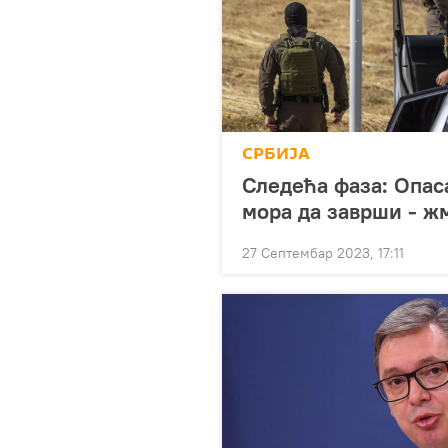
СРБИЈА
Следећа фаза: Опас
мора да заврши - ж
27 Септембар 2023, 17:11