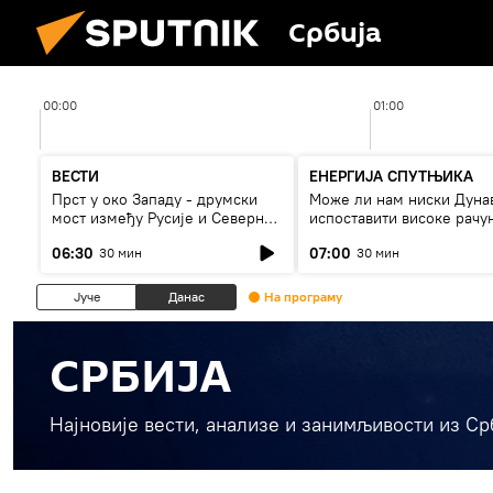
Србија
00:00
01:00
ВЕСТИ
ЕНЕРГИЈА СПУТЊИКА
Прст у око Западу - друмски
Може ли нам ниски Дуна
мост између Русије и Северне
испоставити високе рачу
Кореје
струју, или рестрикције
06:30
07:00
30 мин
30 мин
Јуче
Данас
На програму
СРБИЈА
Најновије вести, анализе и занимљивости из Ср