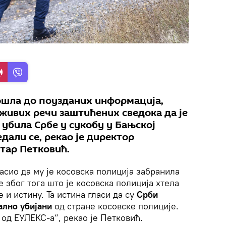
дошла до поузданих информација,
 живих речи заштићених сведока да је
 убила Србе у сукобу у Бањској
дали се, рекао је директор
тар Петковић.
асио да му је косовска полиција забранила
је због тога што је косовска полиција хтела
 и истину. Та истина гласи да су
Срби
ално убијани
од стране косовске полиције.
е од ЕУЛЕКС-а“, рекао је Петковић.