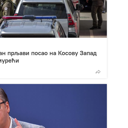
ан прљави посао на Косову Запад
мурећи