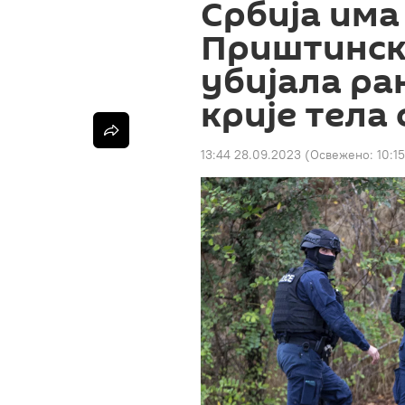
Србија има
Приштинск
убијала ра
крије тела
13:44 28.09.2023
(Освежено:
10:1