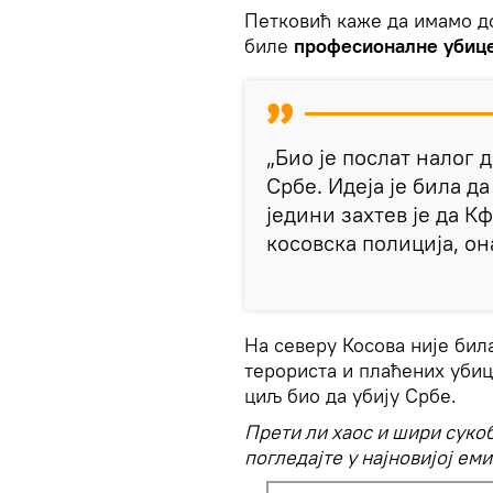
Петковић каже да имамо д
биле
професионалне убиц
„Био је послат налог д
Србе. Идеја је била д
једини захтев је да К
косовска полиција, она
На северу Косова није бил
терориста и плаћених убиц
циљ био да убију Србе.
Прети ли хаос и шири суко
погледајте у најновијој ем