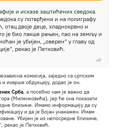
афије и исказе заштићених сведока.
едока су потврђени и на полиграфу
ћ, отац двоје деце, хладнокрвно и
то је био лакше рањен, пао на земљу и
моћан је убијен, „оверен“ у главу од
ије“, рекао је Петковић.
независна комисија, заједно са српским
 и изврше обдукцију, додао је он.
ених Срба
, а посебно нам је важно да
гора (Миленковића), јер ће она показати
редне близине. Имамо информацију да су
фикацију и да је Бојан унакажен. Имам
оване. Убијен је из непосредне близине,
, рекао је Петковић.