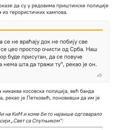
оказе да су у редовима приштинске полиције
е
из терористичких кампова.
а се не враћају док не побију све
а се цео простор очисти од Срба. Наш
фор буде присутан, да се повуче
 нема шта да тражи ту“, рекао је он.
а никаква косовска полиција, већ банда
а, рекао је Петковић, поновивши да им је
би на КиМ и коме би то највише одговарало
исији „Свет са Спутњиком“: