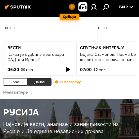
ЋИР
Србија
00:00
01:00
ВЕСТИ
СПУТЊИК ИНТЕРВЈУ
Каква је судбина преговора
Бојана Стаменов: Песма без
САД-а и Ирана?
квалитетног певача не може
дуго да живи
06:30
07:00
30 мин
30 мин
Јуче
Данас
На програму
Реемитери
РУСИЈА
Најновије вести, анализе и занимљивости из
Русије и Заједнице независних држава