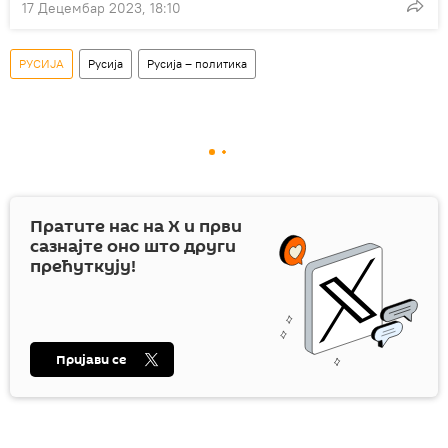
17 Децембар 2023, 18:10
РУСИЈА
Русија
Русија – политика
Пратите нас на
X
и први
сазнајте оно што други
прећуткују!
Пријави се