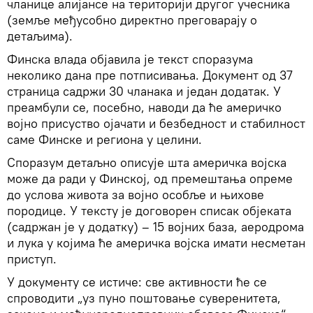
чланице алијансе на територији другог учесника
(земље међусобно директно преговарају о
детаљима).
Финска влада објавила је текст споразума
неколико дана пре потписивања. Документ од 37
страница садржи 30 чланака и један додатак. У
преамбули се, посебно, наводи да ће америчко
војно присуство ојачати и безбедност и стабилност
саме Финске и региона у целини.
Споразум детаљно описује шта америчка војска
може да ради у Финској, од премештања опреме
до услова живота за војно особље и њихове
породице. У тексту је договорен списак објеката
(садржан је у додатку) – 15 војних база, аеродрома
и лука у којима ће америчка војска имати несметан
приступ.
У документу се истиче: све активности ће се
спроводити „уз пуно поштовање суверенитета,