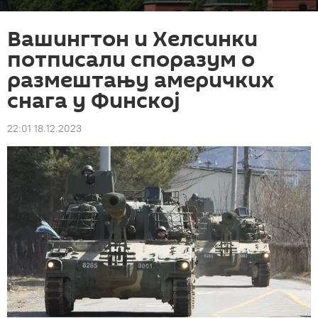
Вашингтон и Хелсинки
потписали споразум о
размештању америчких
снага у Финској
22:01 18.12.2023