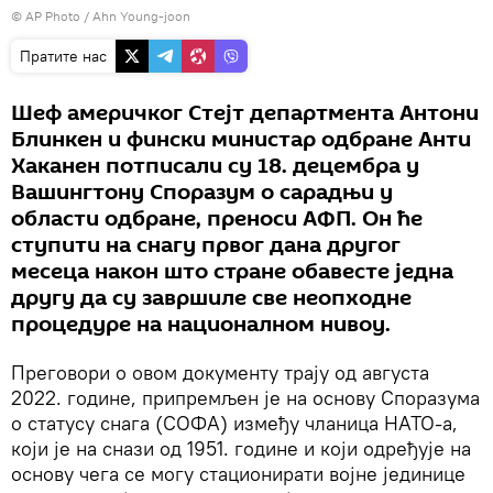
© AP Photo / Ahn Young-joon
Пратите нас
Шеф америчког Стејт департмента Антони
Блинкен и фински министар одбране Анти
Хаканен потписали су 18. децембра у
Вашингтону Споразум о сарадњи у
области одбране, преноси АФП. Он ће
ступити на снагу првог дана другог
месеца након што стране обавесте једна
другу да су завршиле све неопходне
процедуре на националном нивоу.
Преговори о овом документу трају од августа
2022. године, припремљен је на основу Споразума
о статусу снага (СОФА) између чланица НАТО-а,
који је на снази од 1951. године и који одређује на
основу чега се могу стационирати војне јединице