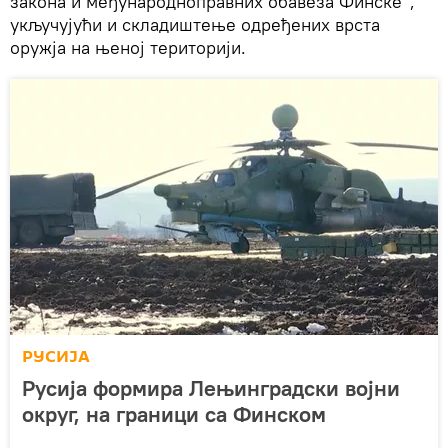
закона и међународноправних обавеза Финске“,
укључујући и складиштење одређених врста
оружја на њеној територији.
РУСИЈА
Русија формира Лењинградски војни
округ, на граници са Финском