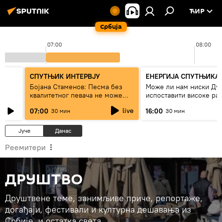
ЋИР
Србија
07:00
08:00
СПУТЊИК ИНТЕРВЈУ
ЕНЕРГИЈА СПУТЊИКА
ра
Бојана Стаменов: Песма без
Може ли нам ниски Ду
квалитетног певача не може
испоставити високе рач
дуго да живи
струју, или рестрикције
live
07:00
16:00
30 мин
30 мин
Јуче
Данас
Реемитери
ДРУШТВО
Друштвене теме, занимљиве приче, репортаже,
догађаји, фестивали и културна дешавања из
Србије, и остатка света