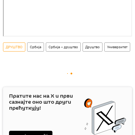
ДРУШТВО
Србија
Србија – друштво
Друштво
Универзитет
Пратите нас на
X
и први
сазнајте оно што други
прећуткују!