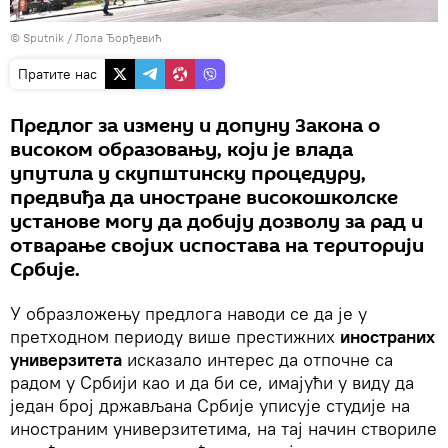
© Sputnik / Лола Ђорђевић
Пратите нас
Предлог за измену и допуну Закона о
високом образовању, који је влада
упутила у скупштинску процедуру,
предвиђа да иностране високошколске
установе могу да добију дозволу за рад и
отварање својих испостава на територији
Србије.
У образложењу предлога наводи се да је у
претходном периоду више престижних
иностраних
универзитета
исказало интерес да отпочне са
радом у Србији као и да би се, имајући у виду да
један број држављана Србије уписује студије на
иностраним универзитетима, на тај начин створиле