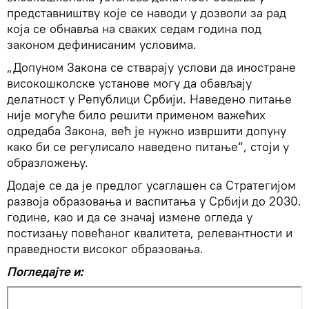
представништву које се наводи у дозволи за рад
која се обнавља на сваких седам година под
законом дефинисаним условима.
„Допуном Закона се стварају услови да иностране
високошколске установе могу да обављају
делатност у Републици Србији. Наведено питање
није могуће било решити применом важећих
одредаба Закона, већ је нужно извршити допуну
како би се регулисало наведено питање“, стоји у
образложењу.
Додаје се да је предлог усаглашен са Стратегијом
развоја образовања и васпитања у Србији до 2030.
године, као и да се значај измене огледа у
постизању повећаног квалитета, релевантности и
праведности високог образовања.
Погледајте и: