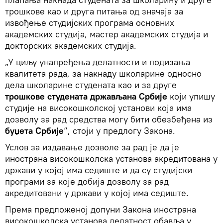
трошкове као и друга питања од значаја за
извођење студијских програма основних
академских студија, мастер академских студија и
докторских академских студија.
„У циљу унапређења делатности и подизања
квалитета рада, за накнаду школарине односно
дела школарине студената као и за друге
трошкове студената држављана Србије
који упишу
студије на високошколској установи која има
дозволу за рад средства могу бити обезбеђена из
буџета Србије
“, стоји у предлогу Закона.
Услов за издавање дозволе за рад је да је
инострана високошколска установа акредитована у
држави у којој има седиште и да су студијски
програми за које добија дозволу за рад
акредитовани у држави у којој има седиште.
Према предложеној допуни Закона инострана
високошколска установа делатност обавља у