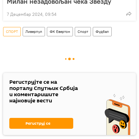
Милан незадовољан чека Звезду
7 Децембар 2024, 09:54
СПОРТ
Ливерпул
ФК Евертон
Спорт
Фудбал
Региструјте се на
порталу Спутњик Србија
и коментаришите
најновије вести
Региструј се