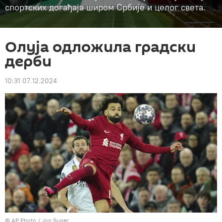
спортских догађаја широм Србије и целог света.
Олуја одложила градски
дерби
10:31 07.12.2024
© AP Photo / Jon Super