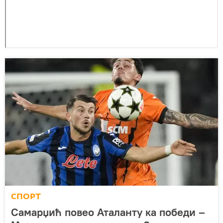
СПОРТ
Самарџић повео Аталанту ка победи –