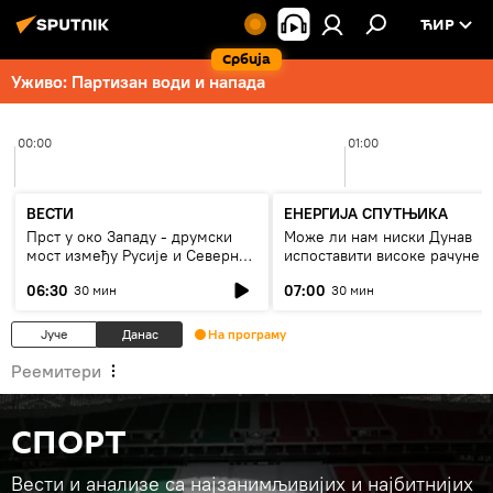
ЋИР
Србија
Уживо: Партизан води и напада
00:00
01:00
ВЕСТИ
ЕНЕРГИЈА СПУТЊИКА
Прст у око Западу - друмски
Може ли нам ниски Дунав
мост између Русије и Северне
испоставити високе рачуне з
Кореје
струју, или рестрикције
06:30
07:00
30 мин
30 мин
Јуче
Данас
На програму
Реемитери
СПОРТ
Вести и анализе са најзанимљивијих и најбитнијих