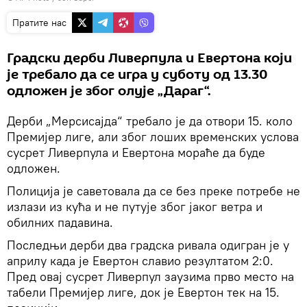
Пратите нас
Градски дерби Ливерпула и Евертона који
је требало да се игра у суботу од 13.30
одложен је због олује „Дараг“.
Дерби „Мерсисајда“ требало је да отвори 15. коло
Премијер лиге, али због лоших временских услова
сусрет Ливерпула и Евертона мораће да буде
одложен.
Полиција је саветовала да се без преке потребе не
излази из кућа и не путује због јаког ветра и
обилних падавина.
Последњи дерби два градска ривала одигран је у
априлу када је Евертон славио резултатом 2:0.
Пред овај сусрет Ливерпул заузима прво место на
табели Премијер лиге, док је Евертон тек на 15.