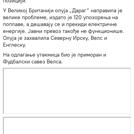
позицији.
У Великој Британији олуја „Дараг“ направила је
велике проблеме, издато је 120 упозорења на
поплаве, а дешавају се и прекиди електричне
енергије. Јавни превоз такође не функционише.
Олуја је захвалила Северну Ирску, Велс и
Енглеску.
На одлагање утакмица био је приморан и
Фудбалски савез Велса.