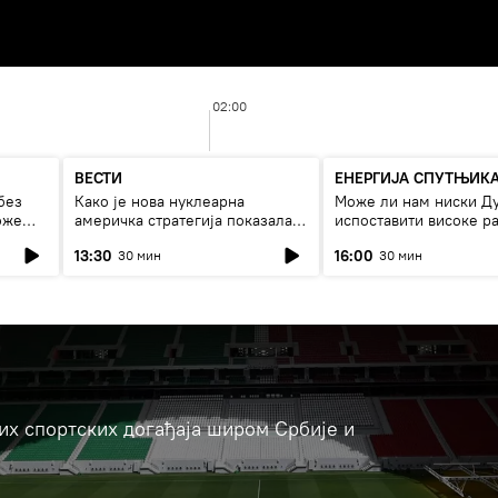
02:00
ВЕСТИ
ЕНЕРГИЈА СПУТЊИК
без
Како је нова нуклеарна
Може ли нам ниски Д
оже
америчка стратегија показала
испоставити високе ра
страх од Русије?
струју, или рестрикци
13:30
16:00
30 мин
30 мин
јих спортских догађаја широм Србије и