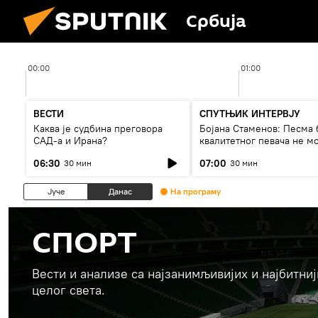
Србија
00:00
01:00
ВЕСТИ
СПУТЊИК ИНТЕРВЈУ
Каква је судбина преговора
Бојана Стаменов: Песма 
САД-а и Ирана?
квалитетног певача не м
дуго да живи
06:30
07:00
30 мин
30 мин
Јуче
Данас
На програму
СПОРТ
Вести и анализе са најзанимљивијих и најбитни
целог света.