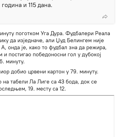
година и 115 дана.
 минуту поготком Уга Дура. Фудбалери Реала
лику да изједначе, али Џуд Белингем није
А, онда је, како то фудбал зна да режира,
м и постигао победоносни гол у дубокој
6. минуту.
ниор добио црвени картон у 79. минуту.
 на табели Ла Лиге са 43 бода, док се
следњем, 19. месту са 12.