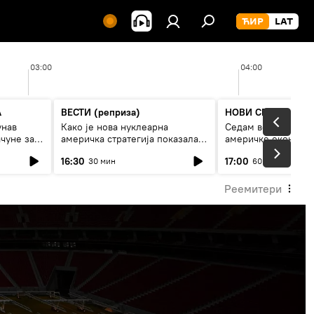
03:00
04:00
А
ВЕСТИ (реприза)
НОВИ СПУТЊИК П
унав
Како је нова нуклеарна
Седам величанстве
чуне за
америчка стратегија показала
америчке економи
је
страх од Русије?
16:30
17:00
30 мин
60 мин
Реемитери