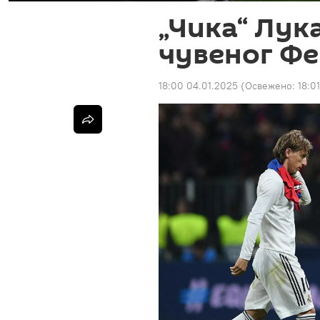
„Чика“ Лу
чувеног Ф
18:00 04.01.2025
(Освежено:
18:0