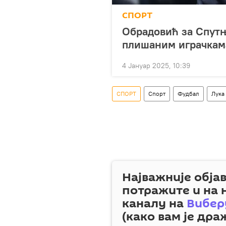
СПОРТ
Обрадовић за Спутњ
плишаним играчкам
4 Јануар 2025, 10:39
СПОРТ
Спорт
Фудбал
Лука
Најважније обја
потражите и на
каналу на
Вибер
(како вам је дра