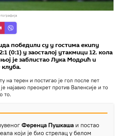
отографија
да победили су у гостима екипу
:1 (0:1) у заосталој утакмици 12. кола
 њој је заблистао Лука Модрић и
 клуба.
ту на терен и постигао је гол после пет
м је најавио преокрет против Валенсије и то
о то.
чувеног
Ференца Пушкаша
и постао
еала који је био стрелац у белом