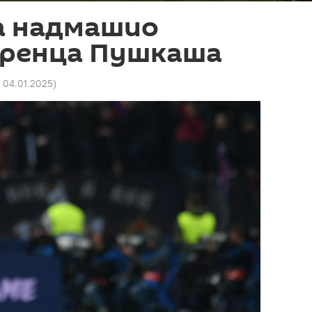
ка надмашио
еренца Пушкаша
1 04.01.2025
)