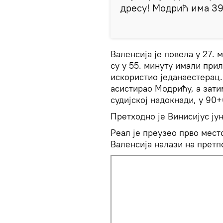
дресу! Модрић има 39 
Валенсија је повела у 27.
су у 55. минуту имали при
искористио једанаестерац. 
асистирао Модрићу, а зати
судијској надокнади, у 90+
Претходно је Винисијус ју
Реал је преузео прво место
Валенсија налази на претпо