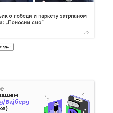
ик о победи и паркету затрпаном
а: „Поносни смо“
 Модрић
ве
 нашем
у/Вајберу
же)