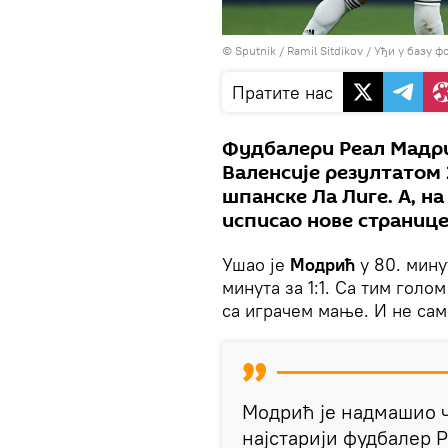
© Sputnik / Ramil Sitdikov
/
Уђи у базу ф
Пратите нас
Фудбалери Реал Мадри
Валенсије резултатом 2
шпанске Ла Лиге. А, на
исписао нове странице
Ушао је
Модрић
у 80. мину
минута за 1:1. Са тим голо
са играчем мање. И не сам
Модрић је надмашио 
најстарији фудбалер Р