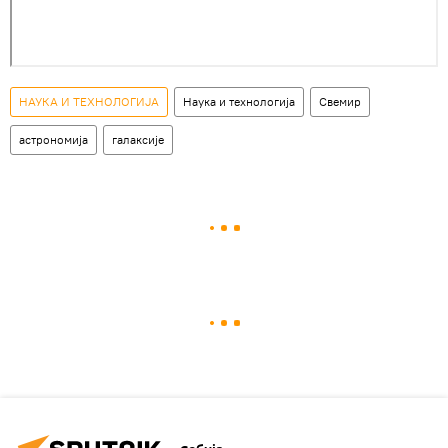
НАУКА И ТЕХНОЛОГИЈА
Наука и технологија
Свемир
астрономија
галаксије