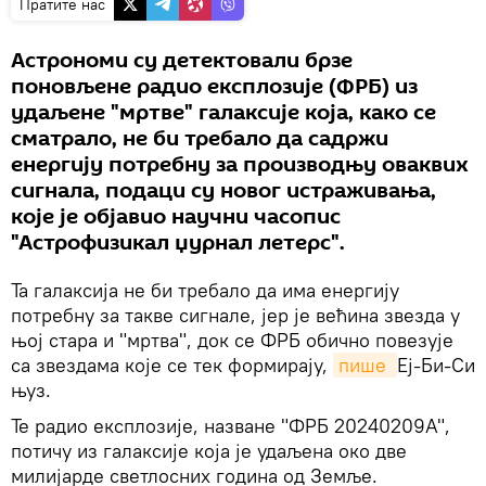
Пратите нас
Астрономи су детектовали брзе
поновљене радио експлозије (ФРБ) из
удаљене "мртве" галаксије која, како се
сматрало, не би требало да садржи
енергију потребну за производњу оваквих
сигнала, подаци су новог истраживања,
које је објавио научни часопис
"Астрофизикал џурнал летерс".
Та галаксија не би требало да има енергију
потребну за такве сигнале, јер је већина звезда у
њој стара и "мртва", док се ФРБ обично повезује
са звездама које се тек формирају,
пише 
Еј-Би-Си
њуз.
Те радио експлозије, назване "ФРБ 20240209А",
потичу из галаксије која је удаљена око две
милијарде светлосних година од Земље.