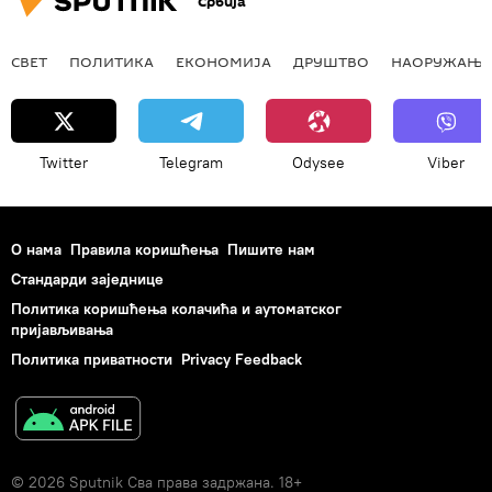
Србија
СВЕТ
ПОЛИТИКА
ЕКОНОМИЈА
ДРУШТВО
НАОРУЖАЊЕ
Twitter
Telegram
Odysee
Viber
О нама
Правила коришћења
Пишите нам
Стандарди заједнице
Политика коришћења колачића и аутоматског
пријављивања
Политика приватности
Privacy Feedback
© 2026 Sputnik Сва права задржана. 18+