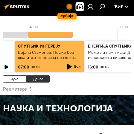
ЋИР
Србија
07:00
08:00
СПУТЊИК ИНТЕРВЈУ
ЕНЕРГИЈА СПУТЊИКА
ра
Бојана Стаменов: Песма без
Може ли нам ниски Ду
квалитетног певача не може
испоставити високе рач
дуго да живи
струју, или рестрикције
live
07:00
16:00
30 мин
30 мин
Јуче
Данас
Реемитери
НАУКА И ТЕХНОЛОГИЈА