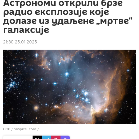
Астрономи открили брзе
радио експлозије које
долазе из удаљене „мртве“
галаксије
21:30 25.01.2025
CC0
/ rawpixel.com /