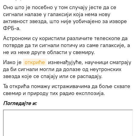
Оно што је посебно у том случају јесте да се
сигнали налазе у галаксији која нема нову
активност звезда, што није уобичајено за изворе
ФРБ-а.
Астрономи су користили различите телескопе да
потврде да ти сигнали потичу из саме галаксије, а
не из неке друге области у свемиру.
Иако је
откриће
изненађујуће, научници сматрају
да би сигнали могли да долазе од неутронских
звезда које се спајају или се распадају.
Та открића помажу истраживачима да боље схвате
свемир и природу тих радио експлозија.
Погледајте и: