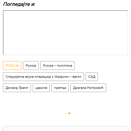
Погледајте и
:
РУСИЈА
Русија
Русија – политика
Специјална војна операција у Украјини – вести
САД
Доналд Трамп
царине
претња
Драгана Митровић