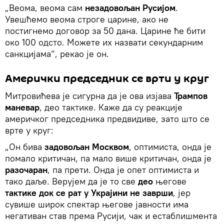
„Веома, веома сам
незадовољан Русијом
.
Увешћемо веома строге царине, ако не
постигнемо договор за 50 дана. Царине ће бити
око 100 одсто. Можете их назвати секундарним
санкцијама“, рекао је он.
Амерички председник се врти у круг
Митровићева је сигурна да је ова изјава
Трампов
маневар
, део тактике. Каже да су реакције
америчког председника предвидиве, зато што се
врте у круг:
„Он бива
задовољан Москвом
, оптимиста, онда је
помало критичан, па мало више критичан, онда је
разочаран
, па прети. Онда је опет оптимиста и
тако даље. Верујем да је то све
део
његове
тактике док се рат у Украјини не заврши
, јер
сувише широк спектар његове јавности има
негативан став према Русији, чак и естаблишмента