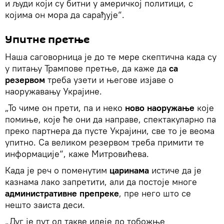
и људи који су битни у америчкој политици, с
којима он мора да сарађује“.
Упитне претње
Наша саговорница је до те мере скептична када су
у питању Трампове претње, да каже да
са
резервом
треба узети и његове изјаве о
наоружавању Украјине.
„То чиме он прети, па и неко
ново наоружање
које
помиње, које ће они да направе, спектакуларно па
преко партнера да пусте Украјини, све то је веома
упитно. Са великом резервом треба примити те
информације“, каже Митровићева.
Када је реч о поменутим
царинама
истиче да је
казнама лако запретити, али да постоје многе
административне препреке
, пре него што се
нешто заиста деси.
„Дуг је пут од такве идеје до тобожње