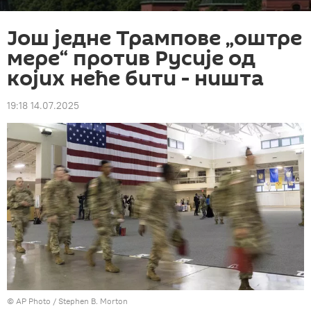
Још једне Трампове „оштре
мере“ против Русије од
којих неће бити - ништа
19:18 14.07.2025
© AP Photo / Stephen B. Morton