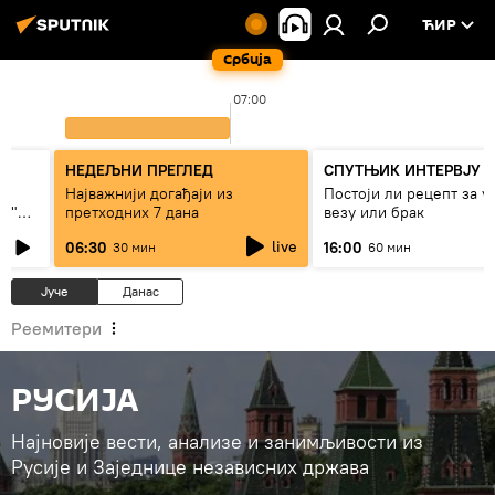
ЋИР
Србија
07:00
НЕДЕЉНИ ПРЕГЛЕД
СПУТЊИК ИНТЕРВЈУ
Најважнији догађаји из
Постоји ли рецепт за 
ки"
претходних 7 дана
везу или брак
live
06:30
16:00
30 мин
60 мин
Јуче
Данас
Реемитери
РУСИЈА
Најновије вести, анализе и занимљивости из
Русије и Заједнице независних држава