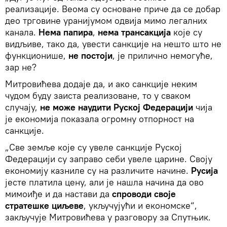
реализације. Веома су основане приче да се добар
део трговине уранијумом одвија мимо легалних
канала.
Нема папира
,
нема трансакција
које су
видљиве, тако да, увести санкције на нешто што не
функционише,
не постоји
, је прилично немогуће,
зар не?
Митровићева додаје да, и ако санкције неким
чудом буду заиста реализоване, то у сваком
случају,
не може наудити Руској Федерацији
чија
је економија показала огромну отпорност на
санкције.
„Све земље које су увеле санкције Руској
Федерацији су заправо себи увеле царине. Своју
економију казниле су на различите начине.
Русија
јесте платила цену, али је нашла начина да ово
мимоиђе и да настави да
спроводи своје
стратешке циљеве
, укључујући и економске“,
закључује Митровићева у разговору за Спутњик.