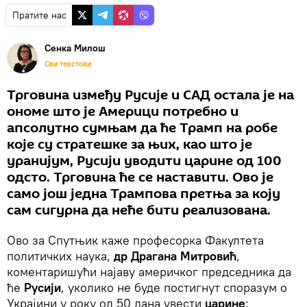
Пратите нас
Сенка Милош
Сви текстови
Трговина између Русије и САД остала је на
ономе што је Америци потребно и
апсолутно сумњам да ће Трамп на робе
које су стратешке за њих, као што је
уранијум, Русији уводити царине од 100
одсто. Трговина ће се наставити. Ово је
само још једна Трампова претња за коју
сам сигурна да неће бити реализована.
Ово за Спутњик каже професорка Факултета
политичких наука,
др Драгана Митровић
,
коментаришући најаву америчког председника да
ће
Русији
, уколико не буде постигнут споразум о
Украјини у року од 50 дана увести
царине
: