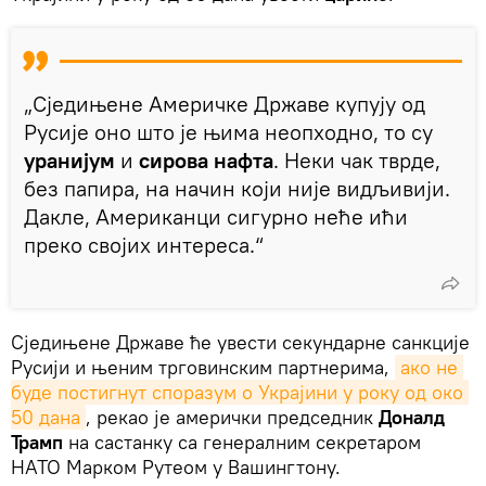
„Сједињене Америчке Државе купују од
Русије оно што је њима неопходно, то су
уранијум
и
сирова нафта
. Неки чак тврде,
без папира, на начин који није видљивији.
Дакле, Американци сигурно неће ићи
преко својих интереса.“
Сједињене Државе ће увести секундарне санкције
Русији и њеним трговинским партнерима,
ако не 
буде постигнут споразум о Украјини у року од око 
50 дана
, рекао је амерички председник
Доналд
Трамп
на састанку са генералним секретаром
НАТО Марком Рутеом у Вашингтону.