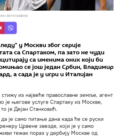
базу фотографија
 леду“ у Москви због серије
ата са Спартаком, па зато не чуди
ицитирају са именима оних који би
Помињао се још један Србин, Владимир
рд, а сада је у игри и Италијан
 стижу из највеће православне земље, агент
о је његове услуге Спартаку из Москве,
 то је Дејан Станковић.
 да је само питање дана када ће се руски
ренеру Црвене звезде, који је у само
живи тежак пораз у дербију Москве од