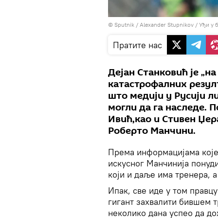
© Sputnik / Alexander Stupnikov
/
Уђи у 
Пратите нас
Дејан Станковић је „на
катастрофалних резулт
што медији у Русији л
могли да га наследе. 
Ивић,као и Стивен Џера
Роберто Манчини.
Према информацијама које
искусног Манчинија понуди
који и даље има тренера, а
Ипак, све иде у том правцу
гигант захвалити бившем т
неколико дана успео да до