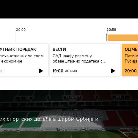
20:00
20:58
УТЊИК ПОРЕДАК
ВЕСТИ
ОД ЧЕ
личанствених за слом
САД јачају размену
Путино
 економије
обавештајних података с
Русија
Кијевом
19:00
20:00
мин
30 мин
јих спортских догађаја широм Србије и