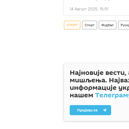
14 Август 2025, 15:51
СПОРТ
Спорт
Фудбал
Руси
Најновије вести,
мишљења. Најва
информације ук
нашем
Телеграм
Пријави се