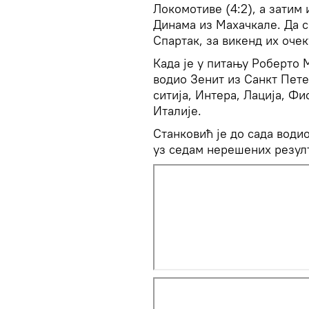
Локомотиве (4:2), а затим 
Динама из Махачкале. Да с
Спартак, за викенд их очек
Када је у питању Роберто М
водио Зенит из Санкт Пете
ситија, Интера, Лација, Фи
Италије.
Станковић је до сада водио
уз седам нерешених резулт