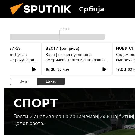
Србија
19:00
СПУТЊИКА
ВЕСТИ (реприза)
НОВИ СП
 ниски Дунав
Како је нова нуклеарна
Седам ве
 високе рачуне за
америчка стратегија показала
америчке
рестрикције
страх од Русије?
16:30
17:00
30 мин
60 
Јуче
Данас
СПОРТ
Вести и анализе са најзанимљивијих и најбитни
целог света.