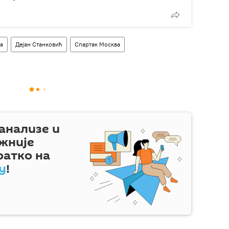
ја
Дејан Станковић
Спартак Москва
 анализе и
жније
ратко на
у
!