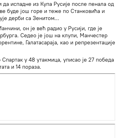
и да испадне из Купа Русије после пенала од
ве буде још горе и теже по Станковића и
ује дерби са Зенитом...
анчини, он је већ радио у Русији, где је
рбурга. Седео је још на клупи, Манчестер
орентине, Галатасараја, као и репрезентације
 Спартак у 48 утакмица, уписао је 27 победа
ата и 14 пораза.