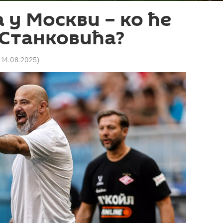
 у Москви – ко ће
 Станковића?
 14.08.2025
)