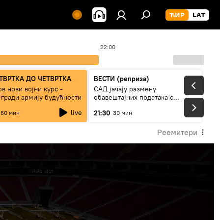
22:00
ТВРТКА ДО ЧЕТВРТКА
ВЕСТИ (реприза)
в нови војни курс -
САД јачају размену
 гради армију будућности
обавештајних података с
Кијевом
live
21:30
60 мин
30 мин
Реемитери