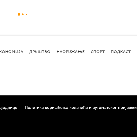
КОНОМИЈА
ДРУШТВО
НАОРУЖАЊЕ
СПОРТ
ПОДКАСТ
аједнице
Политика коришћења колачића и аутоматског пријављ