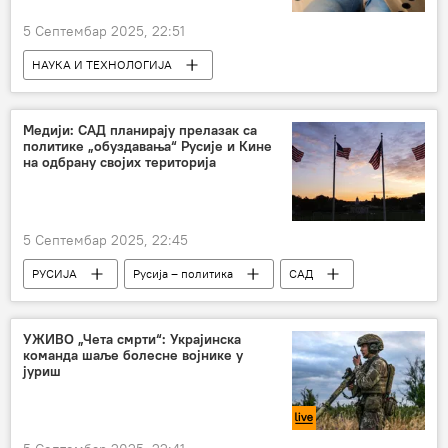
5 Септембар 2025, 22:51
НАУКА И ТЕХНОЛОГИЈА
Наука и технологија
истраживање
Друштво
Медији: САД планирају прелазак са
политике „обуздавања“ Русије и Кине
на одбрану својих територија
5 Септембар 2025, 22:45
РУСИЈА
Русија – политика
САД
Кина
Русија
УЖИВО „Чета смрти“: Украјинска
команда шаље болесне војнике у
јуриш