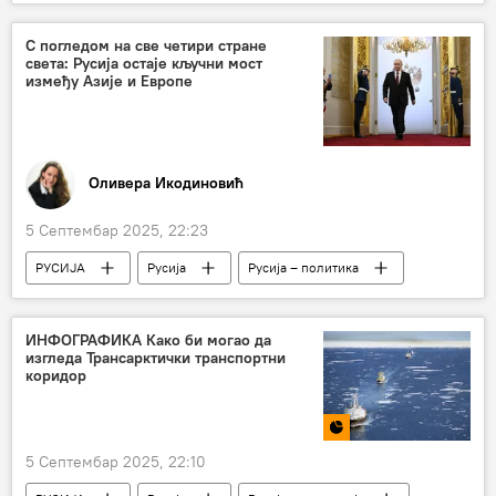
Евробаскет 2025 – мултимедија
Спорт
Кошарка
Лука Дончић
С погледом на све четири стране
света: Русија остаје кључни мост
између Азије и Европе
Оливера Икодиновић
5 Септембар 2025, 22:23
РУСИЈА
Русија
Русија – политика
Русија – економија
Анализе и мишљења
Источни економски форум у Владивостоку
ИНФОГРАФИКА Како би могао да
изгледа Трансарктички транспортни
Владимир Путин
Украјина
Свет
коридор
Свет – политика
Свет – економија
Запад
НАТО
Европска унија (ЕУ)
5 Септембар 2025, 22:10
САД
Доналд Трамп