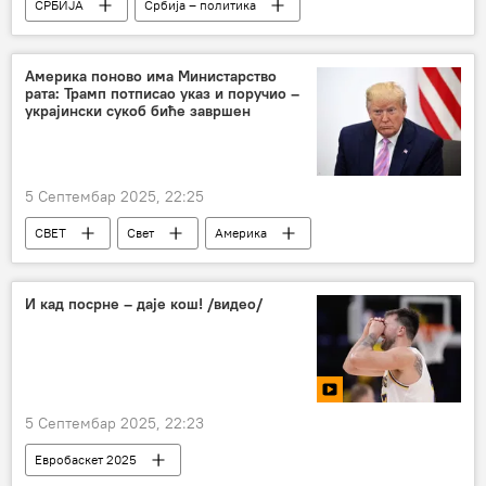
СРБИЈА
Србија – политика
Србија – друштво
Америка поново има Министарство
рата: Трамп потписао указ и поручио –
украјински сукоб биће завршен
5 Септембар 2025, 22:25
СВЕТ
Свет
Америка
Доналд Трамп
И кад посрне – даје кош! /видео/
5 Септембар 2025, 22:23
Евробаскет 2025