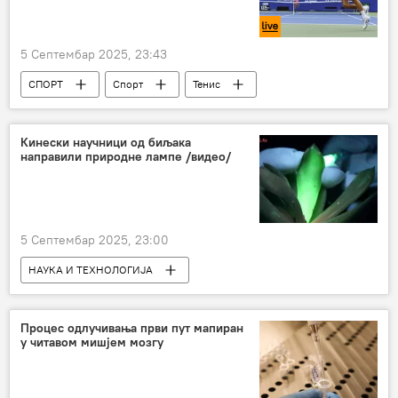
5 Септембар 2025, 23:43
СПОРТ
Спорт
Тенис
Новак Ђоковић
Кинески научници од биљака
направили природне лампе /видео/
5 Септембар 2025, 23:00
НАУКА И ТЕХНОЛОГИЈА
Наука и технологија
Изуми и открића
Кина
биљке
Сунце
Процес одлучивања први пут мапиран
у читавом мишјем мозгу
светлост
Друштво