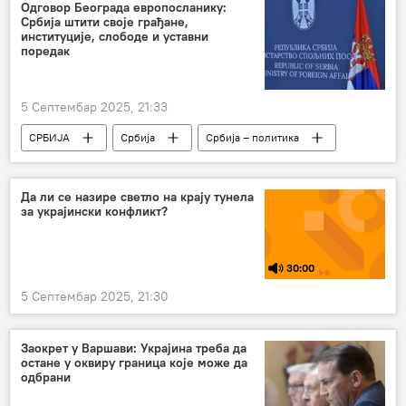
Одговор Београда европосланику:
Србија штити своје грађане,
институције, слободе и уставни
поредак
5 Септембар 2025, 21:33
СРБИЈА
Србија
Србија – политика
Да ли се назире светло на крају тунела
за украјински конфликт?
30:00
5 Септембар 2025, 21:30
Заокрет у Варшави: Украјина треба да
остане у оквиру граница које може да
одбрани