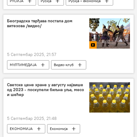
РУСИЈА
Русија
Русија – економија
Арктик
коридор
Београдска тврђава постала дом
витезова /видео/
5 Септембар 2025, 21:57
МУЛТИМЕДИЈА
Видео-клуб
Светске цене хране у августу највише
од 2023 - поскупели биљна уља, месо
и шећер
5 Септембар 2025, 21:48
ЕКОНОМИЈА
Економија