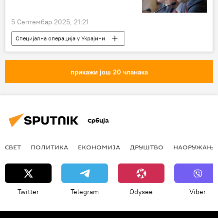
5 Септембар 2025, 21:21
Специјална операција у Украјини
Специјална војна операција у Украјини – вести
Русија
Пољска
Украјина
прикажи још 20 чланака
Србија
СВЕТ
ПОЛИТИКА
ЕКОНОМИЈА
ДРУШТВО
НАОРУЖАЊЕ
Twitter
Telegram
Odysee
Viber