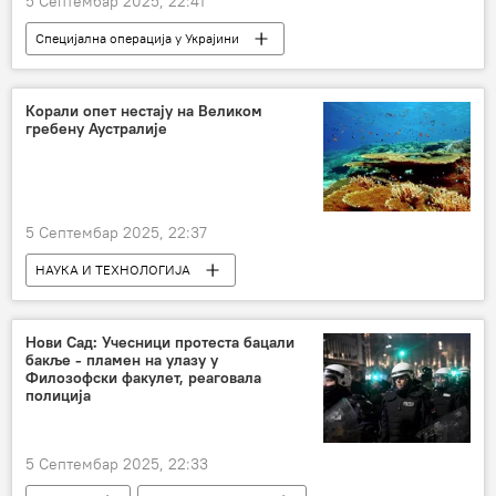
5 Септембар 2025, 22:41
Специјална операција у Украјини
Специјална војна операција у Украјини – вести
Русија
Корали опет нестају на Великом
гребену Аустралије
5 Септембар 2025, 22:37
НАУКА И ТЕХНОЛОГИЈА
Наука и технологија
Аустралија
Друштво
Нови Сад: Учесници протеста бацали
бакље - пламен на улазу у
Филозофски факулет, реаговала
полиција
5 Септембар 2025, 22:33