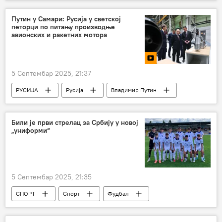
Свет – економија
цене
Путин у Самари: Русија у светској
петорци по питању производње
авионских и ракетних мотора
5 Септембар 2025, 21:37
РУСИЈА
Русија
Владимир Путин
мотори
руски ракетни мотори
Били је први стрелац за Србију у новој
„униформи“
5 Септембар 2025, 21:35
СПОРТ
Спорт
Фудбал