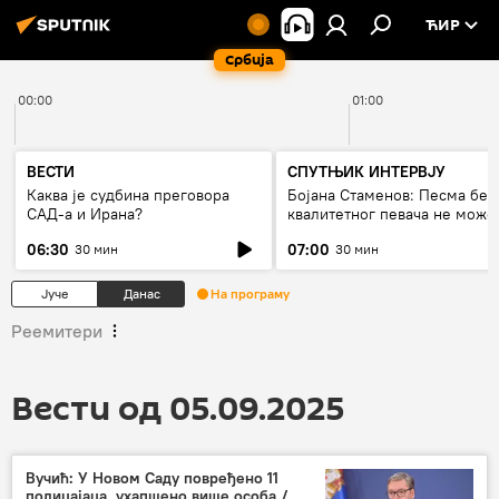
ЋИР
Србија
00:00
01:00
ВЕСТИ
СПУТЊИК ИНТЕРВЈУ
Каква је судбина преговора
Бојана Стаменов: Песма без
САД-а и Ирана?
квалитетног певача не може
дуго да живи
06:30
07:00
30 мин
30 мин
Јуче
Данас
На програму
Реемитери
Вести од 05.09.2025
Вучић: У Новом Саду повређено 11
полицајаца, ухапшено више особа /