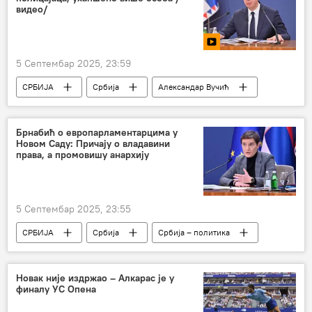
видео/
5 Септембар 2025, 23:59
СРБИЈА
Србија
Александар Вучић
Брнабић о европарламентарцима у
Новом Саду: Причају о владавини
права, а промовишу анархију
5 Септембар 2025, 23:55
СРБИЈА
Србија
Србија – политика
Ана Брнабић
Новак није издржао – Алкарас је у
финалу УС Опена