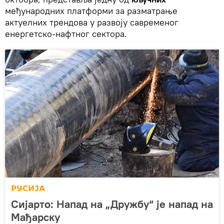
међународних платформи за разматрање
актуелних трендова у развоју савременог
енергетско-нафтног сектора.
РУСИЈА
Сијарто: Напад на „Дружбу“ је напад на
Мађарску