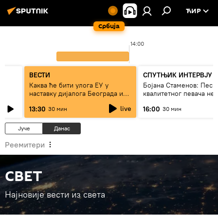
ЋИР
Србија
14:00
ВЕСТИ
СПУТЊИК ИНТЕРВЈУ
Каква ће бити улога ЕУ у
Бојана Стаменов: Песм
наставку дијалога Београда и
квалитетног певача не
Приштине?
дуго да живи
live
13:30
16:00
30 мин
30 мин
Јуче
Данас
Реемитери
СВЕТ
Најновије вести из света