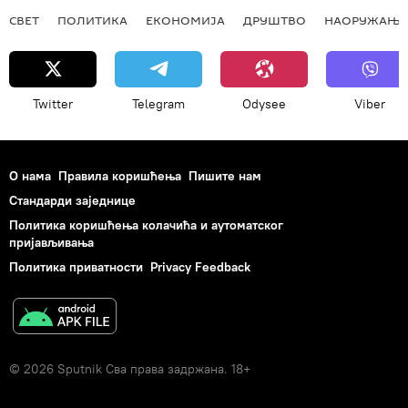
СВЕТ
ПОЛИТИКА
ЕКОНОМИЈА
ДРУШТВО
НАОРУЖАЊЕ
Twitter
Telegram
Odysee
Viber
О нама
Правила коришћења
Пишите нам
Стандарди заједнице
Политика коришћења колачића и аутоматског
пријављивања
Политика приватности
Privacy Feedback
© 2026 Sputnik Сва права задржана. 18+