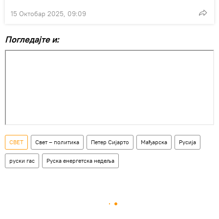
15 Октобар 2025, 09:09
Погледајте и:
СВЕТ
Свет – политика
Петер Сијарто
Мађарска
Русија
руски гас
Руска енергетска недеља