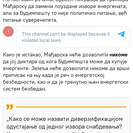
Мађарску да замени поуздане изворе енергената,
али за Будимпешту то није политичко питање, већ
питање суверенитета.
Како је истакао, Мађарска неће дозволити
никоме
да јој диктира од кога Будимпешта може да купује
енергенте. Земља неће дозволити никоме да врши
притисак на њу када је реч о енергетској
безбедности, као и да је тренутно њен енергетски
систем безбедан.
„Како се може назвати диверзификацијом
одустајање од једног извора снабдевања?