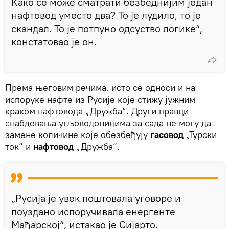
Како се може сматрати безбеднијим један
нафтовод уместо два? То је лудило, то је
скандал. То је потпуно одсуство логике“,
констатовао је он.
Према његовим речима, исто се односи и на
испоруке нафте из Русије које стижу јужним
краком нафтовода „Дружба“. Други правци
снабдевања угљоводоницима за сада не могу да
замене количине које обезбеђују
гасовод
„Турски
ток“ и
нафтовод
„Дружба“.
„Русија је увек поштовала уговоре и
поуздано испоручивала енергенте
Мађарској“, истакао је Сијарто.