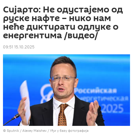
Сијарто: Не одустајемо од
руске нафте – нико нам
неће диктирати одлуке о
енергентима /видео/
09:51 15.10.2025
© Sputnik / Alexey Maishev
/
Уђи у базу фотографија