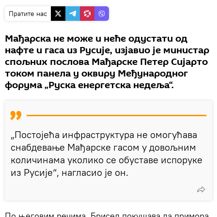
Пратите нас
Мађарска не може и неће одустати од
нафте и гаса из Русије, изјавио је министар
спољних послова Мађарске Петер Сијарто
током панела у оквиру Међународног
форума „Руска енергетска недеља“.
„Постојећа инфраструктура не омогућава
снабдевање Мађарске гасом у довољним
количинама уколико се обуставе испоруке
из Русије“, нагласио је он.
По његовим речима, Брисел покушава да примора