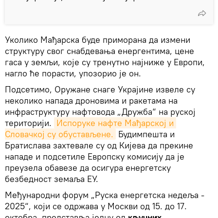
Уколико Мађарска буде приморана да измени
структуру свог снабдевања енергентима, цене
гаса у земљи, које су тренутно најниже у Европи,
нагло ће порасти, упозорио је он.
Подсетимо, Оружане снаге Украјине извеле су
неколико напада дроновима и ракетама на
инфраструктуру нафтовода „Дружба“ на руској
територији.
Испоруке нафте Мађарској и 
Словачкој су обустављене.
Будимпешта и
Братислава захтевале су од Кијева да прекине
нападе и подсетиле Европску комисију да је
преузела обавезе да осигура енергетску
безбедност земаља ЕУ.
Међународни форум „Руска енергетска недеља -
2025“, који се одржава у Москви од 15. до 17.
октобра, представља једну од
кључних