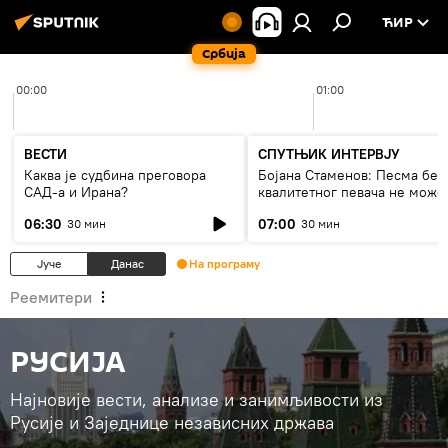
ЋИР
Србија
00:00
01:00
ВЕСТИ
СПУТЊИК ИНТЕРВЈУ
Каква је судбина преговора
Бојана Стаменов: Песма без
САД-а и Ирана?
квалитетног певача не може
дуго да живи
06:30
07:00
30 мин
30 мин
Јуче
Данас
На програму
Реемитери
РУСИЈА
Најновије вести, анализе и занимљивости из
Русије и Заједнице независних држава