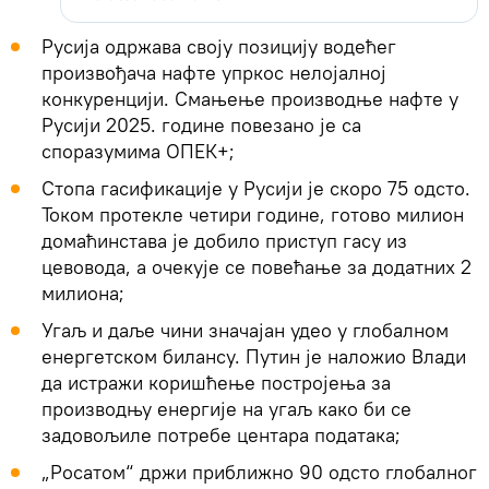
Русија одржава своју позицију водећег
произвођача нафте упркос нелојалној
конкуренцији. Смањење производње нафте у
Русији 2025. године повезано је са
споразумима ОПЕК+;
Стопа гасификације у Русији је скоро 75 одсто.
Током протекле четири године, готово милион
домаћинстава је добило приступ гасу из
цевовода, а очекује се повећање за додатних 2
милиона;
Угаљ и даље чини значајан удео у глобалном
енергетском билансу. Путин је наложио Влади
да истражи коришћење постројења за
производњу енергије на угаљ како би се
задовољиле потребе центара података;
„Росатом“ држи приближно 90 одсто глобалног