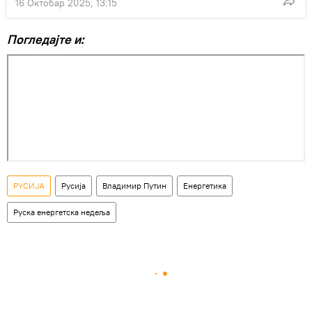
16 Октобар 2025, 13:15
Погледајте и:
РУСИЈА
Русија
Владимир Путин
Енергетика
Руска енергетска недеља