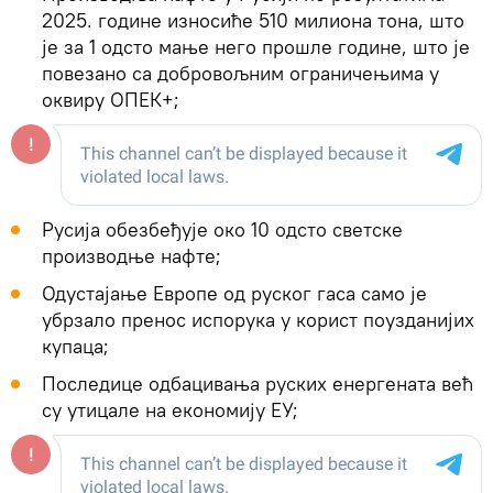
2025. године износиће 510 милиона тона, што
је за 1 одсто мање него прошле године, што је
повезано са добровољним ограничењима у
оквиру ОПЕК+;
Русија обезбеђује око 10 одсто светске
производње нафте;
Одустајање Европе од руског гаса само је
убрзало пренос испорука у корист поузданијих
купаца;
Последице одбацивања руских енергената већ
су утицале на економију ЕУ;