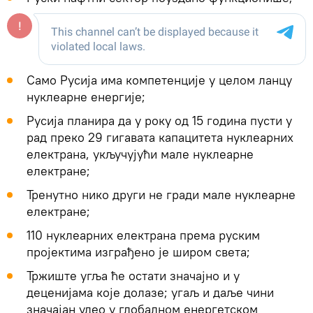
Само Русија има компетенције у целом ланцу
нуклеарне енергије;
Русија планира да у року од 15 година пусти у
рад преко 29 гигавата капацитета нуклеарних
електрана, укључујући мале нуклеарне
електране;
Тренутно нико други не гради мале нуклеарне
електране;
110 нуклеарних електрана према руским
пројектима изграђено је широм света;
Тржиште угља ће остати значајно и у
деценијама које долазе; угаљ и даље чини
значајан удео у глобалном енергетском