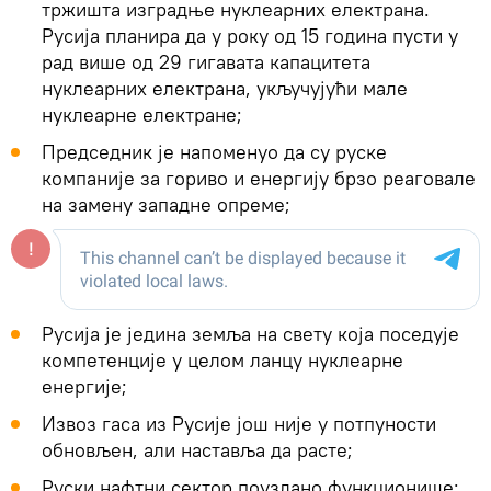
тржишта изградње нуклеарних електрана.
Русија планира да у року од 15 година пусти у
рад више од 29 гигавата капацитета
нуклеарних електрана, укључујући мале
нуклеарне електране;
Председник је напоменуо да су руске
компаније за гориво и енергију брзо реаговале
на замену западне опреме;
Русија је једина земља на свету која поседује
компетенције у целом ланцу нуклеарне
енергије;
Извоз гаса из Русије још није у потпуности
обновљен, али наставља да расте;
Руски нафтни сектор поуздано функционише;