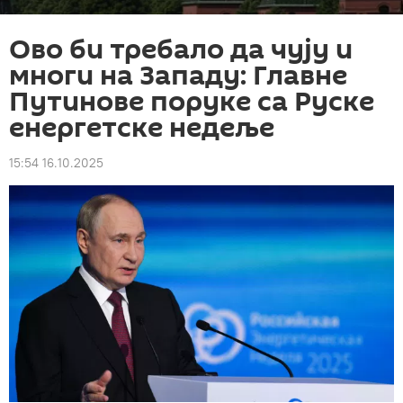
Ово би требало да чују и
многи на Западу: Главне
Путинове поруке са Руске
енергетске недеље
15:54 16.10.2025