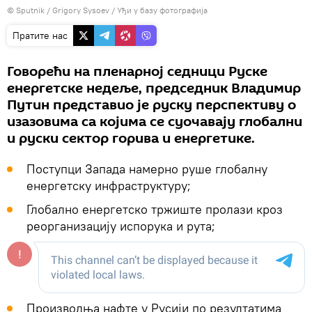
© Sputnik / Grigory Sysoev
/
Уђи у базу фотографија
Пратите нас
Говорећи на пленарној седници Руске
енергетске недеље, председник Владимир
Путин представио је руску перспективу о
изазовима са којима се суочавају глобални
и руски сектор горива и енергетике.
Поступци Запада намерно руше глобалну
енергетску инфраструктуру;
Глобално енергетско тржиште пролази кроз
реорганизацију испорука и рута;
Производња нафте у Русији по резултатима