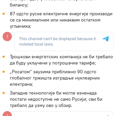
билансу;
87 одсто руске електричне енергије производи
се са минималним или никаквим остатком
угљеника;
Трошкови енергетских компанија не би требало
да буду укључени у потрошачке тарифе;
„Росатом“ заузима приближно 90 одсто
глобалног тржишта изградње нуклеарних
електрана;
Западне технологије би могле изненада
постати недоступне не само Русији; сви би
требало да узму ово у обзир.