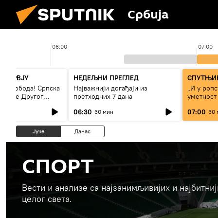
Србија
06:00
07:00
НТЕРВЈУ
НЕДЕЉНИ ПРЕГЛЕД
СПУТЊИК
 – слобода! Српска
Најважнији догађаји из
„И у ропс
 време Другог
претходних 7 дана
уметност
а“
светског 
06:30
07:00
30 мин
30 
Јуче
Данас
СПОРТ
Вести и анализе са најзанимљивијих и најбитни
целог света.