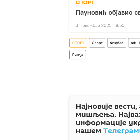
СПОРТ
Пауновић објавио с
3 Новембар 2025, 18:55
СПОРТ
Спорт
Фудбал
ФК Ц
Русија
Најновије вести,
мишљења. Најва
информације ук
нашем
Телеграм