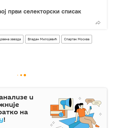
вој први селекторски списак
рвена звезда
Владан Милојевић
Спартак Москва
 анализе и
жније
ратко на
у
!