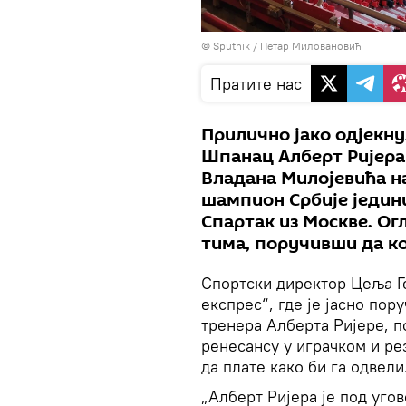
© Sputnik / Петар Миловановић
Пратите нас
Прилично јако одјекнул
Шпанац Алберт Ријера
Владана Милојевића на
шампион Србије једини 
Спартак из Москве. Ог
тима, поручивши да ко
Спортски директор Цеља Ге
експрес“, где је јасно по
тренера Алберта Ријере, п
ренесансу у играчком и ре
да плате како би га одвели
„Алберт Ријера је под уго