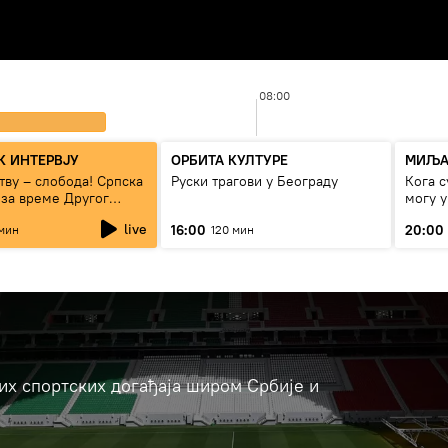
08:00
 ИНТЕРВЈУ
ОРБИТА КУЛТУРЕ
МИЉА
тву – слобода! Српска
Руски трагови у Београду
Кога с
 за време Другог
могу 
рата“
сезон
live
16:00
20:00
мин
120 мин
јих спортских догађаја широм Србије и