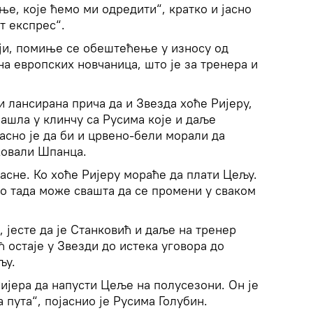
е, које ћемо ми одредити“, кратко и јасно
т експрес“.
ији, помиње се обештећење у износу од
на европских новчаница, што је за тренера и
и лансирана прича да и Звезда хоће Ријеру,
нашла у клинчу са Русима које и даље
јасно је да би и црвено-бели морали да
жовали Шпанца.
јасне. Ко хоће Ријеру мораће да плати Цељу.
до тада може свашта да се промени у сваком
, јесте да је Станковић и даље на тренер
 остаје у Звезди до истека уговора до
љу.
Ријера да напусти Цеље на полусезони. Он је
а пута“, појаснио је Русима Голубин.