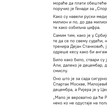
мораће да плати обештећењ
поручио је Генади за „Спор
Како су навели руски мед
милион и по, до два милио
те како озбиљна цифра.
Самим тим, како је у Србиј
те да се по свему судећи, 
тренира Дејан Станковић, 
одреше кесу како би анга
Било како било, ствари су 
Али, далеко је децембар, 
смислу.
Оно што је за сада сигурно
Спартак Москве, Милојевић
децембра, а Ријера је у Це
„Мало је вероватно да ће 
неко ко не одустаје на пол