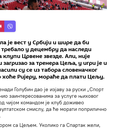
а је вест у Србији и шире да би
 требало у децембру да наследи
 клупи Црвене звезде. Али, није
загризао за тренера Цеља, у игри је и
ласили су се из табора словеначког
 хоће Ријеру, мораће да плати Цељу.
нади Голубин дао је изјаву за руски „Спорт
ручио заинтересованима за услуге њиховог
од чијом командом је клуб доживео
зултатском смислу, да ће морати поприлично
.
вором са Цељем. Уколико га Спартак жели,