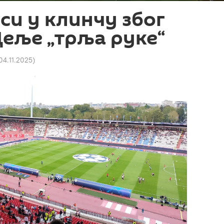
уси у клинчу због
еље „трља руке“
04.11.2025
)