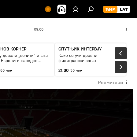
09:00
10:00
НОВ КОРНЕР
СПУТЊИК ИНТЕРВЈУ
у довели „вечити“ и шта
Како се учи древни
у Евролиги наредне
филигрански занат
е
21:30
60 мин
30 мин
Реемитери