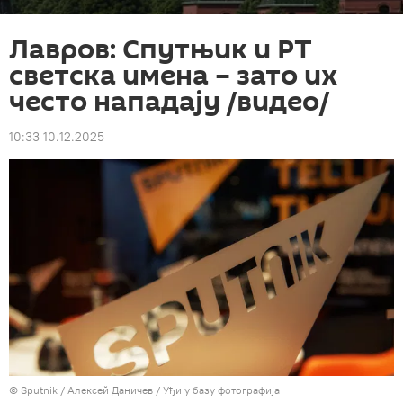
Лавров: Спутњик и РТ
светска имена – зато их
често нападају /видео/
10:33 10.12.2025
© Sputnik / Алексей Даничев
/
Уђи у базу фотографија