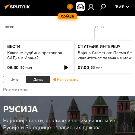
ЋИР
Србија
00:00
01:00
ВЕСТИ
СПУТЊИК ИНТЕРВЈУ
Каква је судбина преговора
Бојана Стаменов: Песма без
САД-а и Ирана?
квалитетног певача не може
дуго да живи
06:30
07:00
30 мин
30 мин
Јуче
Данас
На програму
Реемитери
РУСИЈА
Најновије вести, анализе и занимљивости из
Русије и Заједнице независних држава