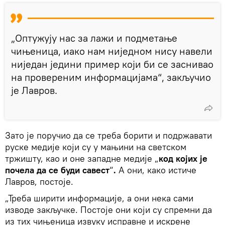
„Оптужују нас за лажи и подметање
чињеница, иако нам ниједном нису навели
ниједан једини пример који би се заснивао
на провереним информацијама“, закључио
је Лавров.
Зато је поручио да се треба борити и подржавати
руске медије који су у мањини на светском
тржишту, као и оне западне медије „
код којих је
почела да се буди савест
“
.
А они, како истиче
Лавров, постоје.
„Треба ширити информације, а они нека сами
изводе закључке. Постоје они који су спремни да
из тих чињеница извуку исправне и искрене