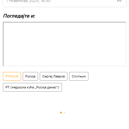
1 Новембар 2025, 16:30
Погледајте и:
РУСИЈА
Русија
Сергеј Лавров
Спутњик
РТ (медијска кућа „Русија данас“)