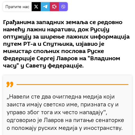
Пратите нас
Грађанима западних земаља се редовно
намећу лажни наративи, док Русију
оптужују за ширење лажних информација
путем РТ-а и Спутњика, изјавио је
министар спољних послова Руске
Федерције Сергеј Лавров на "Владином
часу" у Савету федерације.
„Навели сте два очигледна медија који
заиста имају светско име, призната су и
управо због тога их често нападају",
одговорио је Лавров на питање сенаторке
о положају руских медија у иностранству.