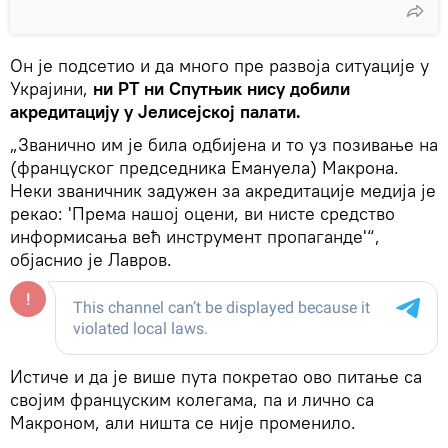
Он је подсетио и да много пре развоја ситуације у
Украјини,
ни РТ ни Спутњик нису добили
акредитацију у Јелисејској палати.
„Званично им је била одбијена и то уз позивање на
(француског председника Емануела) Макрона.
Неки званичник задужен за акредитације медија је
рекао: 'Према нашој оцени, ви нисте средство
информисања већ инструмент пропаганде'“,
објаснио је Лавров.
Истиче и да је више пута покретао ово питање са
својим француским колегама, па и лично са
Макроном, али ништа се није променило.