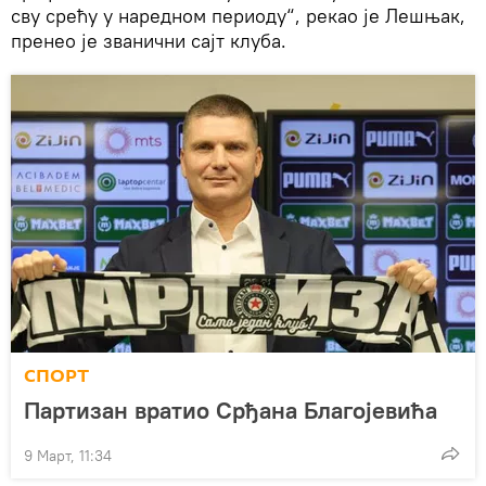
сву срећу у наредном периоду“, рекао је Лешњак,
пренео је званични сајт клуба.
СПОРТ
Партизан вратио Срђана Благојевића
9 Март, 11:34