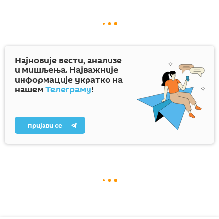
Најновије вести, анализе
и мишљења. Најважније
информације укратко на
нашем
Телеграму
!
Пријави се