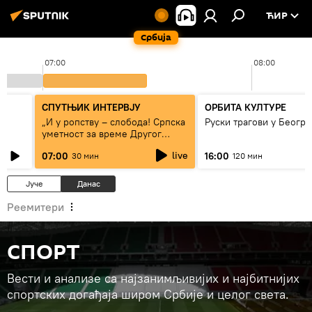
ЋИР
Србија
07:00
08:00
СПУТЊИК ИНТЕРВЈУ
ОРБИТА КУЛТУРЕ
„И у ропству – слобода! Српска
Руски трагови у Београ
уметност за време Другог
светског рата“
live
07:00
16:00
30 мин
120 мин
Јуче
Данас
Реемитери
СПОРТ
Вести и анализе са најзанимљивијих и најбитнијих
спортских догађаја широм Србије и целог света.