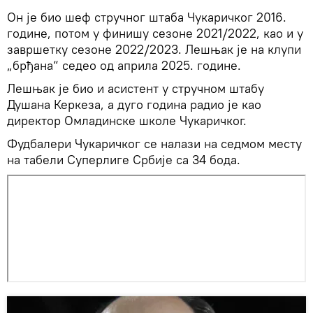
Он је био шеф стручног штаба Чукаричког 2016.
године, потом у финишу сезоне 2021/2022, као и у
завршетку сезоне 2022/2023. Лешњак је на клупи
„брђана“ седео од априла 2025. године.
Лешњак је био и асистент у стручном штабу
Душана Керкеза, а дуго година радио је као
директор Омладинске школе Чукаричког.
Фудбалери Чукаричког се налази на седмом месту
на табели Суперлиге Србије са 34 бода.