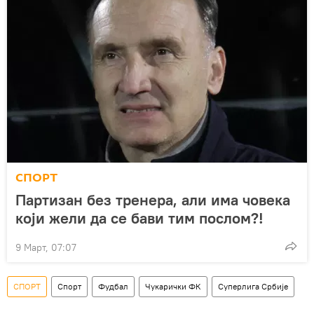
СПОРТ
Партизан без тренера, али има човека
који жели да се бави тим послом?!
9 Март, 07:07
СПОРТ
Спорт
Фудбал
Чукарички ФК
Суперлига Србије