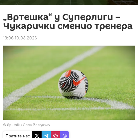
„Вртешка“ у Суперлиги –
Чукарички сменио тренера
13:06 10.03.2026
© Sputnik / Лола Ђорђевић
Пратите нас