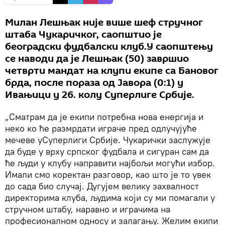
Милан Лешњак није више шеф стручног
штаба Чукаричког, саопштио је
београдски фудбалски клуб.У саопштењу
се наводи да је Лешњак (50) завршио
четврти мандат на клупи екипе са Бановог
брда, после пораза од Јавора (0:1) у
Ивањици у 26. колу Суперлиге Србије.
„Сматрам да је екипи потребна нова енергија и
неко ко ће размрдати играче пред одлучујуће
мечеве уСуперлиги Србије. Чукарички заслужује
да буде у врху српског фудбала и сигуран сам да
ће људи у клубу направити најбољи могући избор.
Имали смо коректан разговор, као што је то увек
до сада био случај. Дугујем велику захвалност
директорима клуба, људима који су ми помагали у
стручном штабу, наравно и играчима на
професионалном односу и залагању. Желим екипи