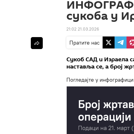
ИНФОГРАФИ
сукоба у И
21:02 21.03.2026
Пратите нас
Сукоб САД и Израела са
наставља се, а број ж
Погледајте у инфографици