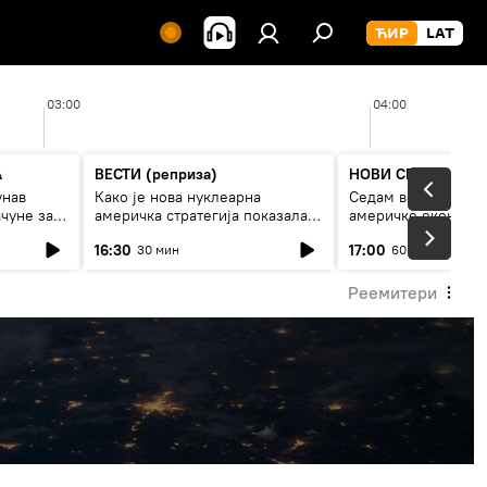
03:00
04:00
А
ВЕСТИ (реприза)
НОВИ СПУТЊИК П
унав
Како је нова нуклеарна
Седам величанстве
чуне за
америчка стратегија показала
америчке економи
је
страх од Русије?
16:30
17:00
30 мин
60 мин
Реемитери