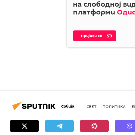
на слободној ви
платформи
Оди
Пријави се
Србија
СВЕТ
ПОЛИТИКА
Е