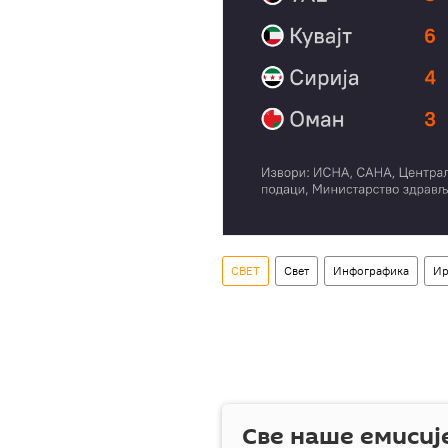
СВЕТ
Свет
Инфографика
Ир
Све наше емисиј