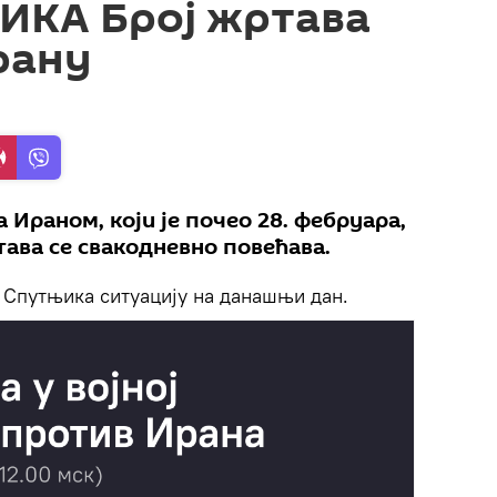
КА Број жртава
рану
 Ираном, који је почео 28. фебруара,
ртава се свакодневно повећава.
 Спутњика ситуацију на данашњи дан.