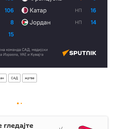
ан
САД
жртве
е гледајте