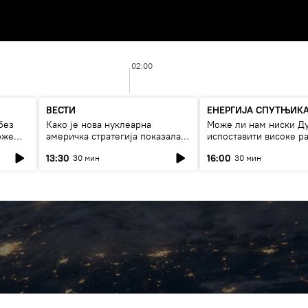
02:00
ВЕСТИ
ЕНЕРГИЈА СПУТЊИК
без
Како је нова нуклеарна
Може ли нам ниски Д
оже
америчка стратегија показала
испоставити високе ра
страх од Русије?
струју, или рестрикци
13:30
16:00
30 мин
30 мин