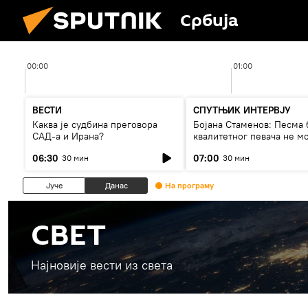
Србија
00:00
01:00
ВЕСТИ
СПУТЊИК ИНТЕРВЈУ
Каква је судбина преговора
Бојана Стаменов: Песма 
САД-а и Ирана?
квалитетног певача не м
дуго да живи
06:30
07:00
30 мин
30 мин
Јуче
Данас
На програму
СВЕТ
Најновије вести из света