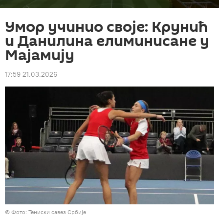
Умор учинио своје: Крунић
и Данилина елиминисане у
Мајамију
17:59 21.03.2026
© Фото: Тениски савез Србије