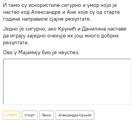
И тамо су искористиле сигурно и умор који је
настао код Александре и Ане које су од старта
године направиле сјајне резултате.
Једно је сигурно, ако Крунић и Данилина наставе
да играју заједно очекује их још много добрих
резултата.
Ово у Мајамију био је неуспех.
СПОРТ
Спорт
Тенис
Александра Крунић