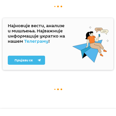
Најновије вести, анализе
и мишљења. Најважније
информације укратко на
нашем
Телеграму
!
Пријави се