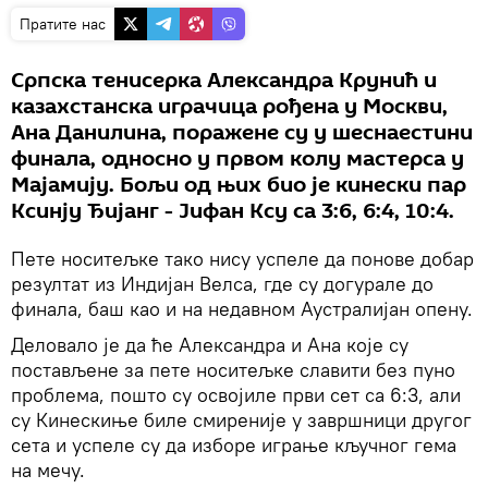
Пратите нас
Српска тенисерка Александра Крунић и
казахстанска играчица рођена у Москви,
Ана Данилина, поражене су у шеснаестини
финала, односно у првом колу мастерса у
Мајамију. Бољи од њих био је кинески пар
Ксинју Ђијанг - Јифан Ксу са 3:6, 6:4, 10:4.
Пете носитељке тако нису успеле да понове добар
резултат из Индијан Велса, где су догурале до
финала, баш као и на недавном Аустралијан опену.
Деловало је да ће Александра и Ана које су
постављене за пете носитељке славити без пуно
проблема, пошто су освојиле први сет са 6:3, али
су Кинескиње биле смиреније у завршници другог
сета и успеле су да изборе играње кључног гема
на мечу.