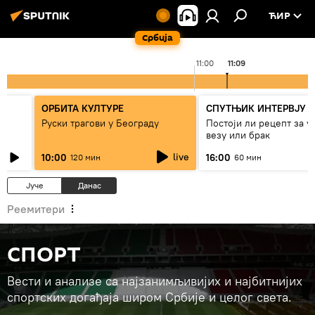
ЋИР
Србија
00
11:00
11:09
ОРБИТА КУЛТУРЕ
СПУТЊИК ИНТЕРВЈУ
Руски трагови у Београду
Постоји ли рецепт за 
везу или брак
live
10:00
16:00
120 мин
60 мин
Јуче
Данас
Реемитери
СПОРТ
Вести и анализе са најзанимљивијих и најбитнијих
спортских догађаја широм Србије и целог света.