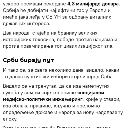
ускоро премаши рекордне
4,3 милијарде долара.
Србија ће добијати најјефтини гас у Европи и
имаће јака леђа у СБ УН за одбрану виталних
државних интереса.
Два народа, стајаће на бранику великих
историјских тековина, победе против нацизма и
против повампирења тог цивилизацијског зла.
Срби бирају пут
И тако се, за свега неколико дана, видело, какви
то данас суштински избори стоје испред Срба.
Видело се на тренутак, да се иза наметнутих
сукоба у земљи које генерише
специјални
медијско-политички инжењеринг
, крије у ствари,
иза облака прашине, кључно и преломно
опредељење државе и народа за нову надолазећу
епоху.