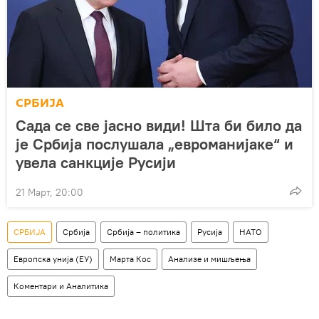
СРБИЈА
Сада се све јасно види! Шта би било да
је Србија послушала „евроманијаке“ и
увела санкције Русији
21 Март, 20:00
СРБИЈА
Србија
Србија – политика
Русија
НАТО
Европска унија (ЕУ)
Марта Кос
Анализе и мишљења
Коментари и Аналитика