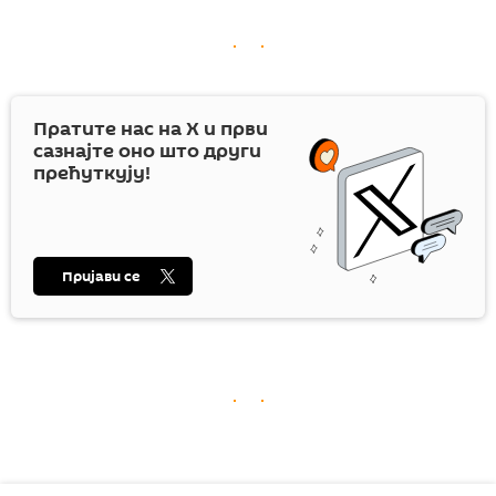
Пратите нас на
X
и први
сазнајте оно што други
прећуткују!
Пријави се