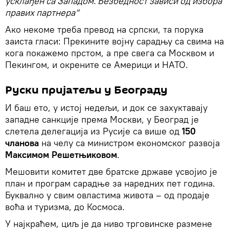
усклађен са Западом. Безбедност зависи од избора
правих партнера“
Ако некоме треба превод на српски, та порука
заиста гласи: Прекините војну сарадњу са свима на
кога покажемо прстом, а пре свега са Москвом и
Пекингом, и окрените се Америци и НАТО.
Руски пријатељи у Београду
И баш ето, у истој недељи, и док се захуктавају
западне санкције према Москви, у Београд је
слетела делегација из Русије са више од
150
чланова
на челу са министром економског развоја
Максимом Решетњиковом
.
Мешовити комитет две братске државе усвојио је
план и програм сарадње за наредних пет година.
Буквално у свим овластима живота – од продаје
воћа и туризма, до Космоса.
У најкраћем, циљ је да ниво трговинске размене