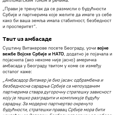
дипломатским тоном и речима:
„Прави је тренутак да се размисли о будућности
Србије и партнерима које желите да имате уз себе
како би ваша земља имала стабилност, безбедност
и просперитет“.
Твит из амбасаде
Суштину Витакерове посете Београду, уочи
војне
вежбе Војске Србије и НАТО
, додатно је појачала и
појаснила (ако некоме није јасно) америчка
амбасада у Београду твитом у коме се између
осталог каже:
„Амбасадор Витакер је био јасан: одбрамбена и
безбедносна сарадња Србије са непоузданим
партнерима ствара дугорочну стратешку зависност
коју је тешко разградити и компликује будућу
сарадњу. За модерно партнертво окренуто
будућности, стратешки правац Србије мора бити