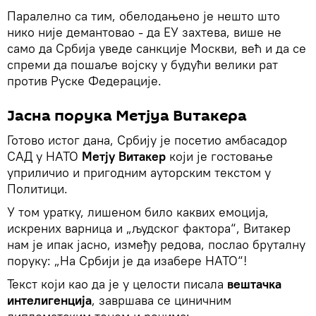
Паралелно са тим, обелодањено је нешто што
нико није демантовао - да ЕУ захтева, више не
само да Србија уведе санкције Москви, већ и да се
спреми да пошаље војску у будући велики рат
против Руске Федерације.
Јасна порука Метјуа Витакера
Готово истог дана, Србију је посетио амбасадор
САД у НАТО
Метју Витакер
који је гостовање
уприличио и пригодним ауторским текстом у
Политици.
У том уратку, лишеном било каквих емоција,
искрених варница и „људског фактора“, Витакер
нам је ипак јасно, између редова, послао бруталну
поруку: „На Србији је да изабере НАТО“!
Текст који као да је у целости писала
вештачка
интелигенција
, завршава се циничним