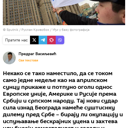
© Sputnik / Руслан Кривобок
/
Уђи у базу фотографија
Пратите нас
Предраг Васиљевић
Сви текстови
Некако се тако наместило, да се током
само једне недеље као на априлском
сунцу прикаже и потпуно оголи однос
Европске уније, Америке и Русије према
Србији и српском народу. Тај нови судар
сила изнад Београда намеће суштиснку
дилему пред Србе – бирају ли окупацију и
испуњавање бескрајних уцена и захтева