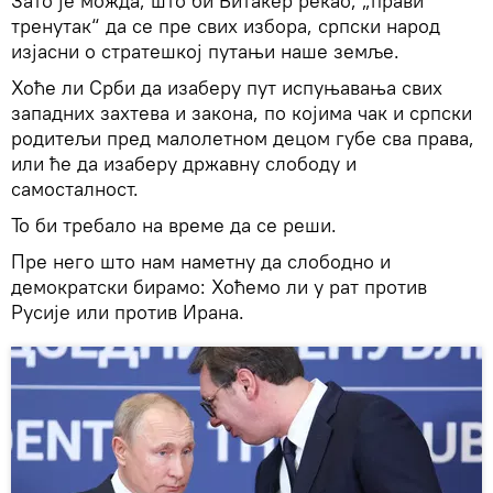
Зато је можда, што би Витакер рекао, „прави
тренутак“ да се пре свих избора, српски народ
изјасни о стратешкој путањи наше земље.
Хоће ли Срби да изаберу пут испуњавања свих
западних захтева и закона, по којима чак и српски
родитељи пред малолетном децом губе сва права,
или ће да изаберу државну слободу и
самосталност.
То би требало на време да се реши.
Пре него што нам наметну да слободно и
демократски бирамо: Хоћемо ли у рат против
Русије или против Ирана.