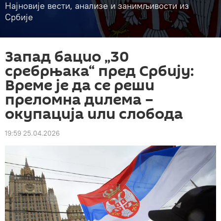
Најновије вести, анализе и занимљивости из
Србије
Запад бацио „30
сребрњака“ пред Србију:
Време је да се реши
преломна дилема –
окупација или слобода
19:59 25.04.2026