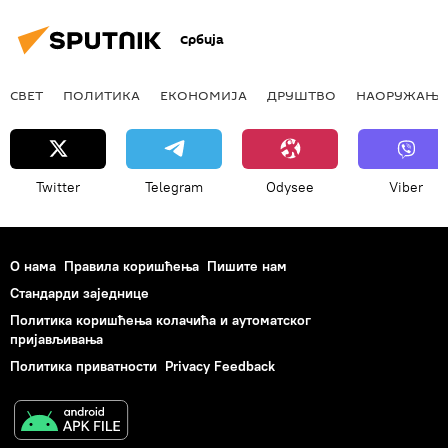
Србија
СВЕТ
ПОЛИТИКА
ЕКОНОМИЈА
ДРУШТВО
НАОРУЖАЊЕ
Twitter
Telegram
Odysee
Viber
О нама
Правила коришћења
Пишите нам
Стандарди заједнице
Политика коришћења колачића и аутоматског
пријављивања
Политика приватности
Privacy Feedback