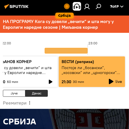
ЋИР
Србија
НА ПРОГРАМУ Кога су довели „вечити“ и шта могу у
Евролиги наредне сезоне | Миљанов корнер
22:00
23:00
ЉАНОВ КОРНЕР
ВЕСТИ (реприза)
га су довели „вечити“ и шта
Постоје ли „босански",
гу у Евролиги наредне
„косовски“ или „црногорски"
зоне
Срби?
live
:00
21:30
60 мин
30 мин
Јуче
Данас
Реемитери
СРБИЈА