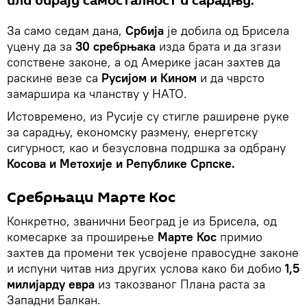
или бирају самосталност и сарадњу.
За само седам дана,
Србија
је добила од Брисела
уцену да за
30 сребрњака
изда брата и да згази
сопствене законе, а од Америке јасан захтев да
раскине везе са
Русијом и Кином
и да чврсто
замаршира ка чланству у НАТО.
Истовремено, из Русије су стигле раширене руке
за сарадњу, економску размену, енергетску
сигурност, као и безусловна подршка за одбрану
Косова и Метохије и Републике Српске.
Сребрњаци Марте Кос
Конкретно, званични Београд је из Брисела, од
комесарке за проширење
Марте Кос
примио
захтев да промени тек усвојене правосудне законе
и испуни читав низ других услова како би добио
1,5
милијарду евра
из такозваног Плана раста за
Западни Балкан.