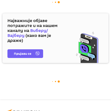
Најважније објаве
потражите и на нашем
каналу на
Виберу/
Вајберу
(како вам је
драже)
Пријави се