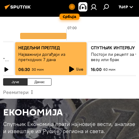
ЋИР
Србија
07:00
НЕДЕЉНИ ПРЕГЛЕД
СПУТЊИК ИНТЕРВЈУ
Најважнији догађаји из
Постоји ли рецепт за 
ки"
претходних 7 дана
везу или брак
live
06:30
16:00
30 мин
60 мин
Јуче
Данас
Реемитери
ЕКОНОМИЈА
Спутњик Економија прати најновије вести, анализе
и извештаје из Русије, региона и света.