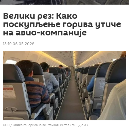
Велики рез: Како
поскупљење горива утиче
на авио-компаније
13:19 06.05.2026
CC0
/ Слика генерисана вештачком интелигенцијом /