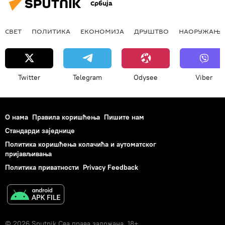
Србија
СВЕТ
ПОЛИТИКА
ЕКОНОМИЈА
ДРУШТВО
НАОРУЖАЊЕ
Twitter
Telegram
Odysee
Viber
О нама
Правила коришћења
Пишите нам
Стандарди заједнице
Политика коришћења колачића и аутоматског
пријављивања
Политика приватности
Privacy Feedback
© 2026 Sputnik Сва права задржана. 18+