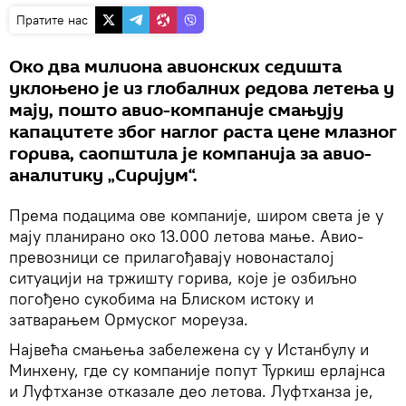
Пратите нас
Око два милиона авионских седишта
уклоњено је из глобалних редова летења у
мају, пошто авио-компаније смањују
капацитете због наглог раста цене млазног
горива, саопштила је компанија за авио-
аналитику „Сиријум“.
Према подацима ове компаније, широм света је у
мају планирано око 13.000 летова мање. Авио-
превозници се прилагођавају новонасталој
ситуацији на тржишту горива, које је озбиљно
погођено сукобима на Блиском истоку и
затварањем Ормуског мореуза.
Највећа смањења забележена су у Истанбулу и
Минхену, где су компаније попут Туркиш ерлајнса
и Луфтханзе отказале део летова. Луфтханза је,