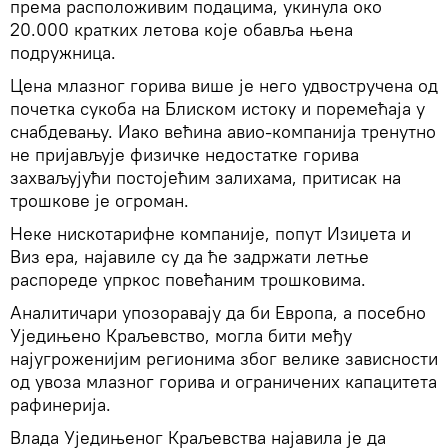
према расположивим подацима, укинула око
20.000 кратких летова које обавља њена
подружница.
Цена млазног горива више је него удвостручена од
почетка сукоба на Блиском истоку и поремећаја у
снабдевању. Иако већина авио-компанија тренутно
не пријављује физичке недостатке горива
захваљујући постојећим залихама, притисак на
трошкове је огроман.
Неке нискотарифне компаније, попут Изиџета и
Виз ера, најавиле су да ће задржати летње
распореде упркос повећаним трошковима.
Аналитичари упозоравају да би Европа, а посебно
Уједињено Краљевство, могла бити међу
најугроженијим регионима због велике зависности
од увоза млазног горива и ограничених капацитета
рафинерија.
Влада Уједињеног Краљевства најавила је да