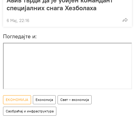
специјалних снага Хезболаха
6 Мај, 22:16
Погледајте и:
ЕКОНОМИЈА
Економија
Свет – економија
Саобраћај и инфраструктура