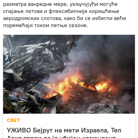
разматра ванредне мере, укључујући могуће
спајање летова и флексибилније коришћење
аеродромских слотова, како би се избегли већи
поремећаји током летње сезоне.
СВЕТ
УЖИВО Бејрут на мети Израела, Тел
Авив тврди да је убијен командант