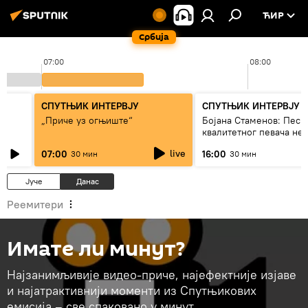
ЋИР
Србија
07:00
08:00
СПУТЊИК ИНТЕРВЈУ
СПУТЊИК ИНТЕРВЈУ
„Приче уз огњиште“
Бојана Стаменов: Песм
квалитетног певача не
дуго да живи
live
07:00
16:00
30 мин
30 мин
Јуче
Данас
Реемитери
Имате ли минут?
Најзанимљивије видео-приче, најефектније изјаве
и најатрактивнији моменти из Спутњикових
емисија – све спаковано у минут.