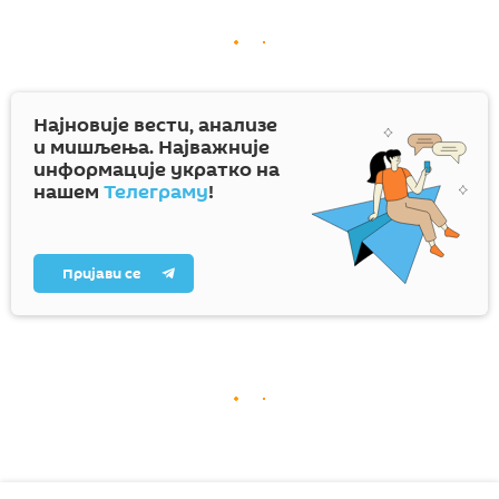
Најновије вести, анализе
и мишљења. Најважније
информације укратко на
нашем
Телеграму
!
Пријави се