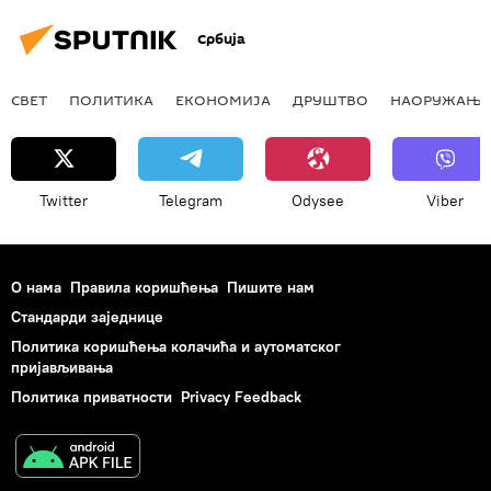
Србија
СВЕТ
ПОЛИТИКА
ЕКОНОМИЈА
ДРУШТВО
НАОРУЖАЊЕ
Twitter
Telegram
Odysee
Viber
О нама
Правила коришћења
Пишите нам
Стандарди заједнице
Политика коришћења колачића и аутоматског
пријављивања
Политика приватности
Privacy Feedback