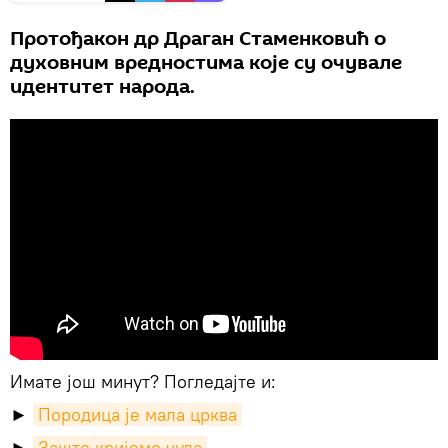
Протођакон др Драган Стаменковић о
духовним вредностима које су очувале
идентитет народа.
Имате још минут? Погледајте и:
►
Породица је мала црква
►
Зашто кријемо чуда