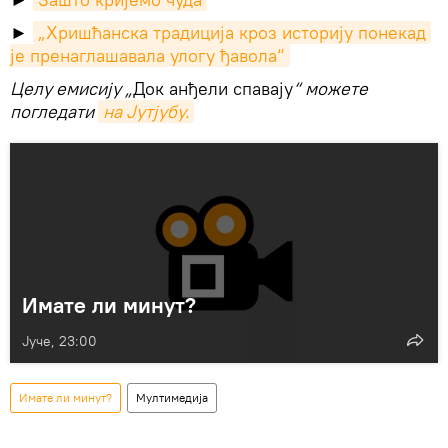
►
„Хришћанска традиција кроз историју понекад 
је пренаглашавала улогу ђавола“
Целу емисију „
Док анђели спавају
“ можете
погледати
на Јутјубу.
Имате ли минут?
Јуче, 23:00
Имате ли минут?
Мултимедија