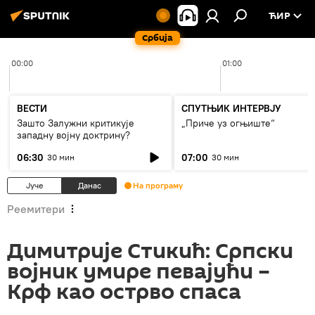
ЋИР
Србија
00:00
01:00
ВЕСТИ
СПУТЊИК ИНТЕРВЈУ
Зашто Залужни критикује
„Приче уз огњиште“
западну војну доктрину?
06:30
07:00
30 мин
30 мин
Јуче
Данас
На програму
Реемитери
Димитрије Стикић: Српски
војник умире певајући –
Крф као острво спаса