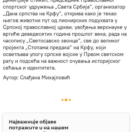
спортског удружења „Света Србија“, организатор
„Дана српства на Крфу“, открива како је текао
његов животни пут од пионирских подухвата у
Српској православној цркви, увођења веронауке у
вртиће деведесетих година прошлог века, рада на
часопису „Светосавско звонце“, све до великог
пројекта „Стопама предака“ на Крфу, који
осветљава улогу српске војске у Првом светском
рату и подсећа на важност очувања историјског
сећања и идентитета.
Аутор: Слађана Михајловић
Најважније објаве
потражите и на нашем