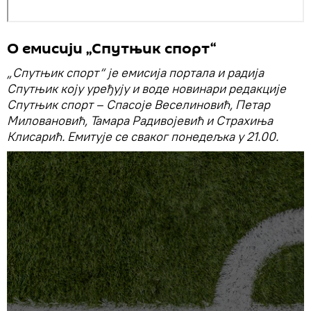
О емисији „Спутњик спорт“
„Спутњик спорт“ је емисија портала и радија
Спутњик коју уређују и воде новинари редакције
Спутњик спорт – Спасоје Веселиновић, Петар
Миловановић, Тамара Радивојевић и Страхиња
Клисарић. Емитује се сваког понедељка у 21.00.