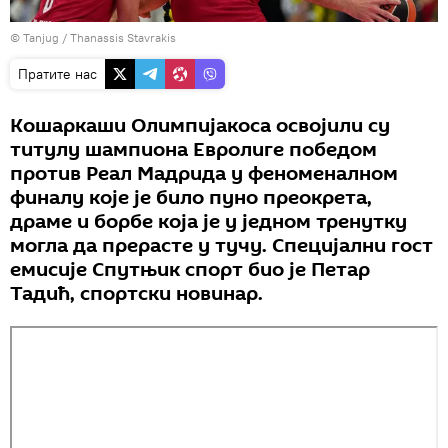
© Tanjug / Thanassis Stavrakis
Пратите нас
Кошаркаши Олимпијакоса освојили су
титулу шампиона Евролиге победом
против Реал Мадрида у феноменалном
финалу које је било пуно преокрета,
драме и борбе која је у једном тренутку
могла да прерасте у тучу. Специјални гост
емисије Спутњик спорт био је Петар
Тадић, спортски новинар.