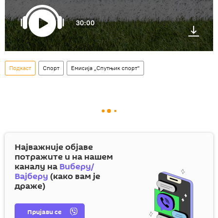
30:00
Подкаст
Спорт
Емисија „Спутњик спорт“
Најважније објаве
потражите и на нашем
каналу на
Виберу/
Вајберу
(како вам је
драже)
Пријави се