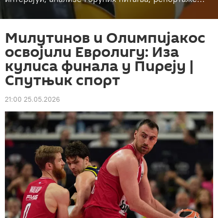
Милутинов и Олимпијакос
освојили Евролигу: Иза
кулиса финала у Пиреју |
Спутњик спорт
21:00 25.05.2026