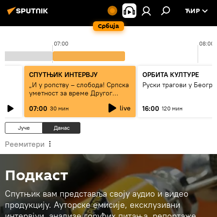
ЋИР
Србија
07:00
08:00
СПУТЊИК ИНТЕРВЈУ
ОРБИТА КУЛТУРЕ
„И у ропству – слобода! Српска
Руски трагови у Београ
уметност за време Другог
светског рата“
live
07:00
16:00
30 мин
120 мин
Јуче
Данас
Реемитери
Подкаст
Спутњик вам представља своју аудио и видео
продукцију. Ауторске емисије, ексклузивни
интервјуи, анализе горућих питања, репортаже…