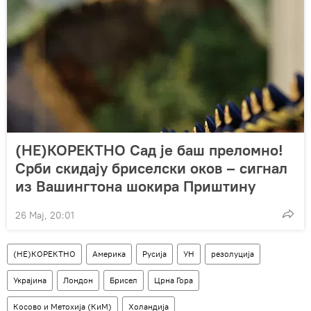
(НЕ)КОРЕКТНО Сад је баш преломно!
Срби скидају бриселски оков – сигнал
из Вашингтона шокира Приштину
26 Мај, 20:01
(НЕ)КОРЕКТНО
Америка
Русија
УН
резолуција
Украјина
Лондон
Брисел
Црна Гора
Косово и Метохија (КиМ)
Холандија