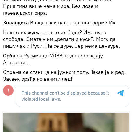
Приштина више нема мира. Без лозе и
пљеваљског сира.
Холандска
Влада гаси налог на платформи Икс.
Нешто их жуља, нешто их боде? Има пуно
слободе. Сметају им „репати и куси“. Могу да
пишу чак и Руси. Па се дуре. Јер нема цензуре.
Срби
са Русима до 2033. године освајају
Антарктик.
Спрема се станица на јужном полу. Такав је и ред.
Заувек браћа ко вечити лед!