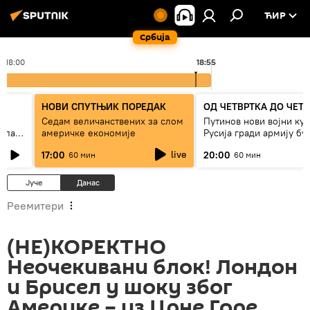
ЋИР
Србија
18:00
18:55
НОВИ СПУТЊИК ПОРЕДАК
ОД ЧЕТВРТКА ДО ЧЕТ
Седам величанствених за слом
Путинов нови војни кур
зала
америчке економије
Русија гради армију бу
live
17:00
20:00
60 мин
60 мин
Јуче
Данас
Реемитери
(НЕ)КОРЕКТНО
Неочекивани блок! Лондон
и Брисел у шоку због
Америке – из Црне Горе