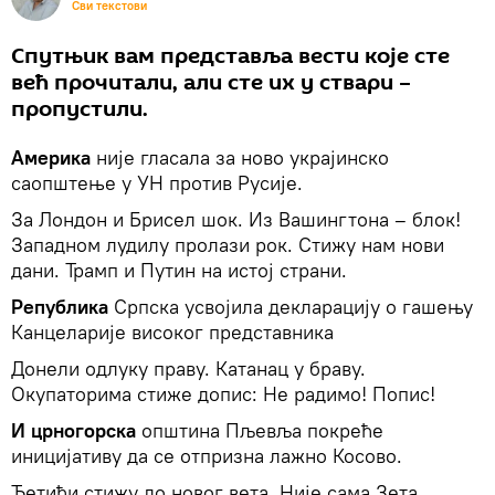
Сви текстови
Спутњик вам представља вести које сте
већ прочитали, али сте их у ствари –
пропустили.
Америка
није гласала за ново украјинско
саопштење у УН против Русије.
За Лондон и Брисел шок. Из Вашингтона – блок!
Западном лудилу пролази рок. Стижу нам нови
дани. Трамп и Путин на истој страни.
Република
Српска усвојила декларацију о гашењу
Канцеларије високог представника
Донели одлуку праву. Катанац у браву.
Окупаторима стиже допис: Не радимо! Попис!
И црногорска
општина Пљевља покреће
иницијативу да се отпризна лажно Косово.
Ђетићи стижу до новог вета. Није сама Зета.