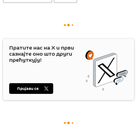
Пратите нас на
X
и први
сазнајте оно што други
прећуткују!
Пријави се