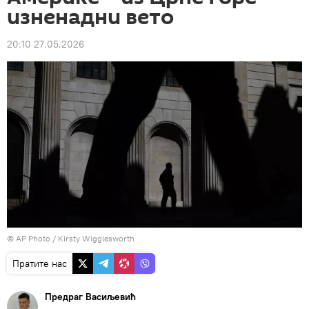
изненадни вето
20:10 27.05.2026
© AP Photo / Kirsty Wigglesworth
Пратите нас
Предраг Васиљевић