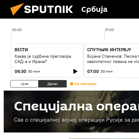
Србија
00:00
01:00
ВЕСТИ
СПУТЊИК ИНТЕРВЈУ
Каква је судбина преговора
Бојана Стаменов: Песма 
САД-а и Ирана?
квалитетног певача не м
дуго да живи
06:30
07:00
30 мин
30 мин
Јуче
Данас
На програму
Специјална опера
Све о специјалној војној операцији Русије за д