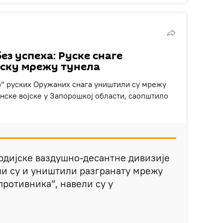
ез успеха: Руске снаге
ску мрежу тунела
“ руских Оружаних снага уништили су мрежу
нске војске у Запорошкој области, саопштило
ардијске ваздушно-десантне дивизије
ли су и уништили разгранату мрежу
ротивника“, навели су у