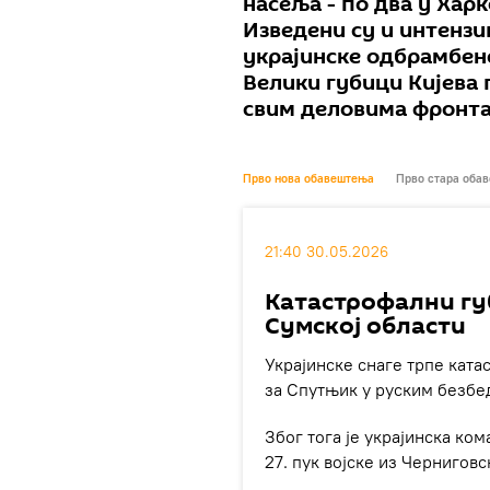
насеља - по два у Хар
Изведени су и интензи
украјинске одбрамбене
Велики губици Кијева
свим деловима фронта
Прво нова обавештења
Прво стара оба
21:40 30.05.2026
Катастрофални гу
Сумској области
Украјинске снаге трпе ката
за Спутњик у руским безбе
Због тога је украјинска ко
27. пук војске из Черниговс