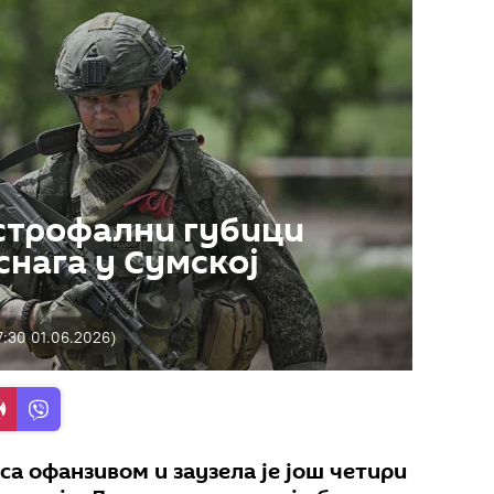
трофални губици
снага у Сумској
7:30 01.06.2026
)
са офанзивом и заузела је још четири