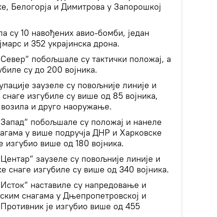
ке, Белогорја и Димитрова у Запорошкој
а су 10 навођених авио-бомби, један
јмарс и 352 украјинска дрона.
„Север“ побољшале су тактички положај, а
убиле су до 200 војника.
упације заузеле су повољније линије и
 снаге изгубиле су више од 85 војника,
 возила и друго наоружање.
„Запад“ побољшале су положај и нанеле
нагама у више подручја ДНР и Харковске
е изгубио више од 180 војника.
„Центар“ заузеле су повољније линије и
ке снаге изгубиле су више од 340 војника.
„Исток“ наставиле су напредовање и
нским снагама у Дњепропетровској и
 Противник је изгубио више од 455