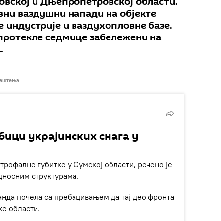
ковској и Дњепропетровској области.
вни ваздушни напади на објекте
 индустрије и ваздухопловне базе.
 протекле седмице забележени на
.
вештења
бици украјинских снага у
строфалне губитке у Сумској области, речено је
дносним структурама.
манда почела са пребацивањем да тај део фронта
ке области.