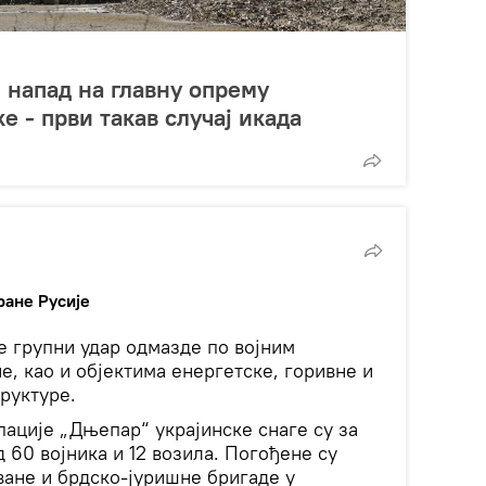
 напад на главну опрему
 - први такав случај икада
ране Русије
је групни удар одмазде по војним
, као и објектима енергетске, горивне и
руктуре.
пације „Дњепар“ украјинске снаге су за
 60 војника и 12 возила. Погођене су
ане и брдско-јуришне бригаде у