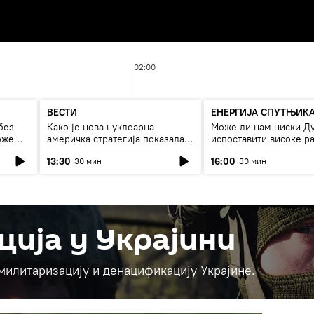
02:00
ВЕСТИ
ЕНЕРГИЈА СПУТЊИК
без
Како је нова нуклеарна
Може ли нам ниски Д
оже
америчка стратегија показала
испоставити високе ра
страх од Русије?
струју, или рестрикци
13:30
16:00
30 мин
30 мин
ција у Украјини
емилитаризацију и денацификацију Украјине.