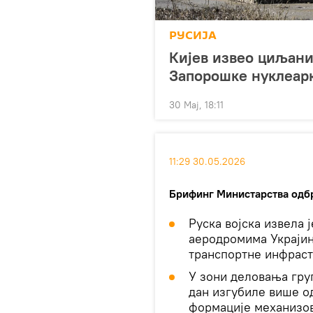
РУСИЈА
Кијев извео циљани
Запорошке нуклеарке
30 Мај, 18:11
11:29 30.05.2026
Брифинг Министарства одб
Руска војска извела 
аеродромима Украјине
транспортне инфраст
У зони деловања гру
дан изгубиле више од
формације механизов