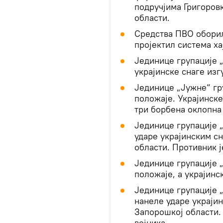
подручјима Григоров
области.
Средства ПВО оборил
пројектил система ха
Јединице групације 
украјинске снаге изг
Јединице „Јужне“ гр
положаје. Украјинске
три борбена оклопна
Јединице групације 
ударе украјинским с
области. Противник ј
Јединице групације 
положаје, а украјинс
Јединице групације 
нанеле ударе украји
Запорошкој области.
војника.