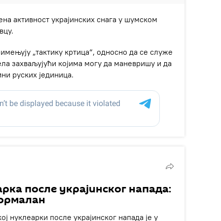
ена активност украјинских снага у шумском
вцу.
римењују „тактику кртица“, односно да се служе
а захваљујући којима могу да маневришу и да
ини руских јединица.
рка после украјинског напада:
нормалан
ој нуклеарки после украјинског напада је у