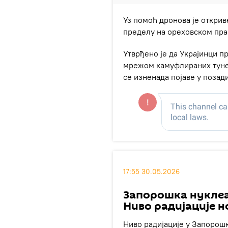
Уз помоћ дронова је открив
пределу на ореховском пра
Утврђено је да Украјинци п
мрежом камуфлираних тунел
се изненада појаве у позад
17:55 30.05.2026
Запорошка нуклеа
Ниво радијације 
Ниво радијације у Запорошк