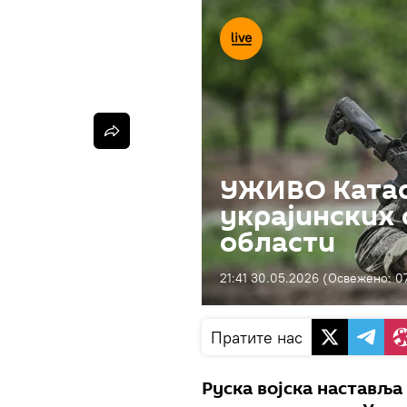
УЖИВО Катас
украјинских 
области
21:41 30.05.2026
(Освежено:
0
Пратите нас
Руска војска наставља 