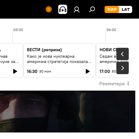
03:00
04:00
А
ВЕСТИ (реприза)
НОВИ СПУТЊИК П
унав
Како је нова нуклеарна
Седам величанстве
чуне за
америчка стратегија показала
америчке економи
је
страх од Русије?
16:30
17:00
30 мин
60 мин
Реемитери