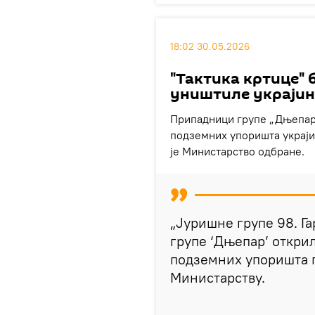
18:02 30.05.2026
"Тактика кртице" б
уништиле украјин
Припадници групе „Дњепар
подземних упоришта украји
је Министарство одбране.
„Јуришне групе 98. Г
групе ‘Дњепар’ откри
подземних упоришта п
Министарству.