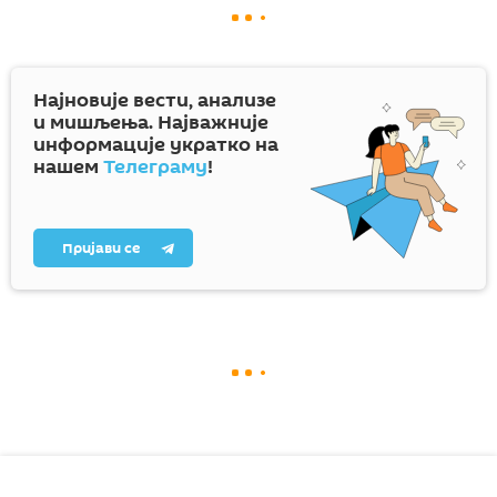
Најновије вести, анализе
и мишљења. Најважније
информације укратко на
нашем
Телеграму
!
Пријави се