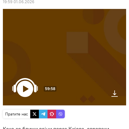
19:59 01.06.2026
59:58
Пратите нас
Како се ближи војни пораз Кијева, европски