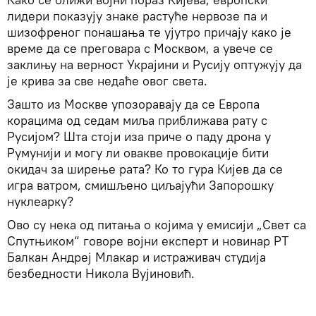
лидери показују знаке растуће нервозе па и
шизофреног понашања те ујутро причају како је
време да се преговара с Москвом, а увече се
заклињу на верност Украјини и Русију оптужују да
је крива за све недаће овог света.
Зашто из Москве упозоравају да се Европа
корацима од седам миља приближава рату с
Русијом? Шта стоји иза приче о паду дрона у
Румунији и могу ли овакве провокације бити
окидач за ширење рата? Ко то гура Кијев да се
игра ватром, смишљено циљајући Запорошку
нуклеарку?
Ово су нека од питања о којима у емисији „Свет са
Спутњиком“ говоре војни експерт и новинар РТ
Балкан Андреј Млакар и истраживач студија
безбедности Никола Вујиновић.