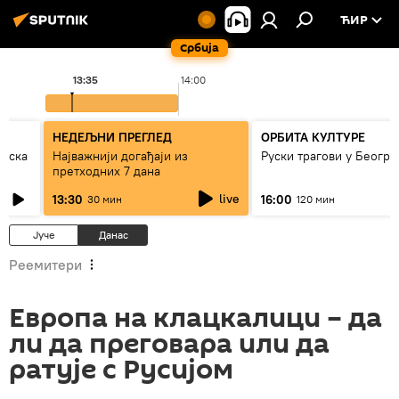
ЋИР
Србија
13:35
14:00
НЕДЕЉНИ ПРЕГЛЕД
ОРБИТА КУЛТУРЕ
рпска
Најважнији догађаји из
Руски трагови у Београ
претходних 7 дана
live
13:30
16:00
30 мин
120 мин
Јуче
Данас
Реемитери
Европа на клацкалици – да
ли да преговара или да
ратује с Русијом