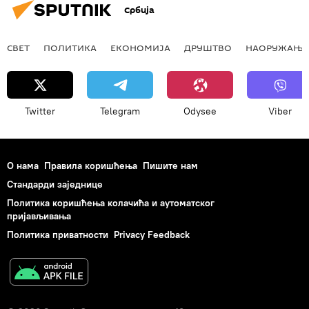
Србија
СВЕТ
ПОЛИТИКА
ЕКОНОМИЈА
ДРУШТВО
НАОРУЖАЊЕ
Twitter
Telegram
Odysee
Viber
О нама
Правила коришћења
Пишите нам
Стандарди заједнице
Политика коришћења колачића и аутоматског
пријављивања
Политика приватности
Privacy Feedback