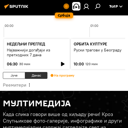
ЋИР
Србија
00:00
01:00
НЕДЕЉНИ ПРЕГЛЕД
ОРБИТА КУЛТУРЕ
Најважнији догађаји из
Руски трагови у Београду
претходних 7 дана
06:30
10:00
30 мин
120 мин
Јуче
Данас
На програму
Реемитери
МУЛТИМЕДИЈА
Када слика говори више од хиљаду речи! Кроз
Спутњикове фото-галерије, инфографике и други
мултимедијални садржај сагледајте свет из