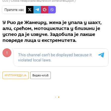
CC0
/ Слика генерисана вештачком интелигенцијом /
Пратите нас
У Рио де Жанеиру, жена је упала у шахт,
али, срећом, мотоциклиста у близини је
успео да је извуче. Задобила је лакше
повреде лица и екстремитета.
МУЛТИМЕДИЈА
Видео-клуб