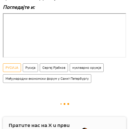
Погледајте и:
РУСИЈА
Русија
Сергеј Рјабков
нуклеарно оружје
Међународни економски форум у Санкт Петербургу
Пратите нас на
X
и први