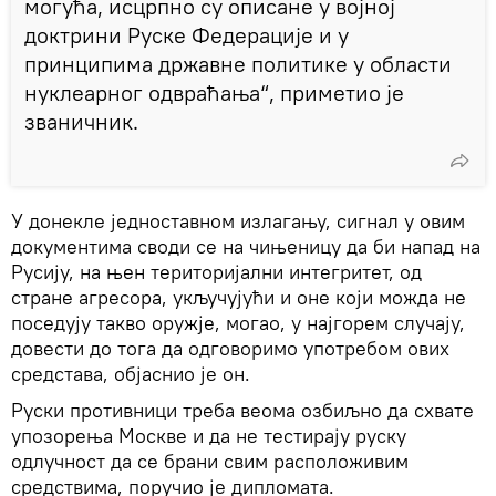
могућа, исцрпно су описане у војној
доктрини Руске Федерације и у
принципима државне политике у области
нуклеарног одвраћања“, приметио је
званичник.
У донекле једноставном излагању, сигнал у овим
документима своди се на чињеницу да би напад на
Русију, на њен територијални интегритет, од
стране агресора, укључујући и оне који можда не
поседују такво оружје, могао, у најгорем случају,
довести до тога да одговоримо употребом ових
средстава, објаснио је он.
Руски противници треба веома озбиљно да схвате
упозорења Москве и да не тестирају руску
одлучност да се брани свим расположивим
средствима, поручио је дипломата.