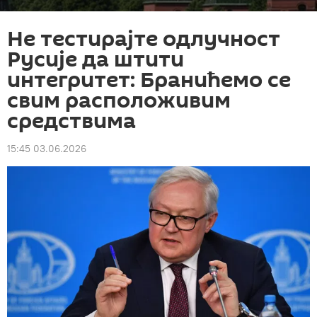
Не тестирајте одлучност
Русије да штити
интегритет: Бранићемо се
свим расположивим
средствима
15:45 03.06.2026