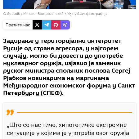
© Sputnik / Михаил Воскресенский
/
Уђи у базу фотографија
Пратите нас
Задирање у територијални интегритет
Русије од стране агресора, у најгорем
случају, могло би довести до употребе
нуклеарног оружја, изјавио је заменик
руског министра спољних послова Сергеј
Рјабков новинарима на маргинама
Међународног економског форума у ​​Санкт
Петербургу (СПЕФ).
„Што се нас тиче, хипотетичке екстремне
ситуације у којима је употреба овог оружја