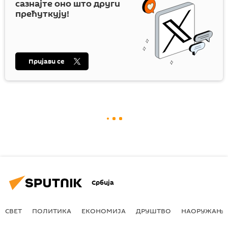
сазнајте оно што други
прећуткују!
Пријави се
Србија
СВЕТ
ПОЛИТИКА
ЕКОНОМИЈА
ДРУШТВО
НАОРУЖАЊЕ