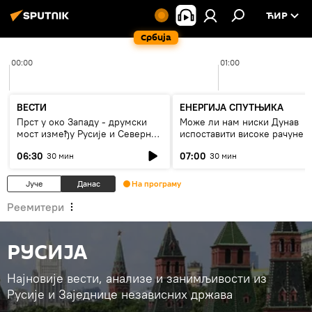
ЋИР
Србија
00:00
01:00
ВЕСТИ
ЕНЕРГИЈА СПУТЊИКА
Прст у око Западу - друмски
Може ли нам ниски Дунав
мост између Русије и Северне
испоставити високе рачуне з
Кореје
струју, или рестрикције
06:30
07:00
30 мин
30 мин
Јуче
Данас
На програму
Реемитери
РУСИЈА
Најновије вести, анализе и занимљивости из
Русије и Заједнице независних држава