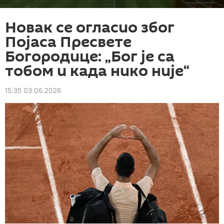
Новак се огласио због
Појаса Пресвете
Богородице: „Бог је са
тобом и када нико није“
15:35 03.06.2026