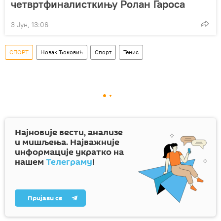
четвртфиналисткињу Ролан Гароса
3 Јун, 13:06
СПОРТ
Новак Ђоковић
Спорт
Тенис
Најновије вести, анализе
и мишљења. Најважније
информације укратко на
нашем
Телеграму
!
Пријави се