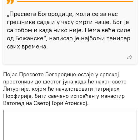
„Пресвета Богородице, моли се за нас
грешнике сада и у часу смрти наше. Бог је
са тобом и када нико није. Нема веће силе
од Божанске“, написао је најбољи тенисер
свих времена.
Појас Пресвете Богородице остаје у српској
престоници до шестог јуна када ће након свете
Литургије, којом ће началствовати патријарх
Порфирије, бити свечано испраћен у манастир
Ватопед на Светој Гори Атонској.