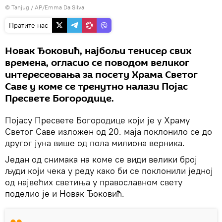
© Tanjug / AP/Emma Da Silva
Пратите нас
Новак Ђоковић, најбољи тенисер свих
времена, огласио се поводом великог
интересеовања за посету Храма Светог
Саве у коме се тренутно налази Појас
Пресвете Богородице.
Појасу Пресвете Богородице који је у Храму
Светог Саве изложен од 20. маја поклонило се до
другог јуна више од пола милиона верника.
Један од снимака на коме се види велики број
људи који чека у реду како би се поклонили једној
од највећих светиња у православном свету
поделио је и Новак Ђоковић.