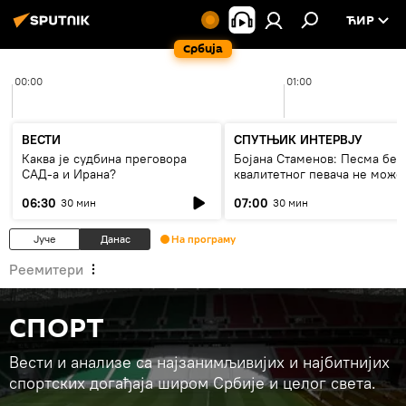
ЋИР
Србија
00:00
01:00
ВЕСТИ
СПУТЊИК ИНТЕРВЈУ
Каква је судбина преговора
Бојана Стаменов: Песма без
САД-а и Ирана?
квалитетног певача не може
дуго да живи
06:30
07:00
30 мин
30 мин
Јуче
Данас
На програму
Реемитери
СПОРТ
Вести и анализе са најзанимљивијих и најбитнијих
спортских догађаја широм Србије и целог света.