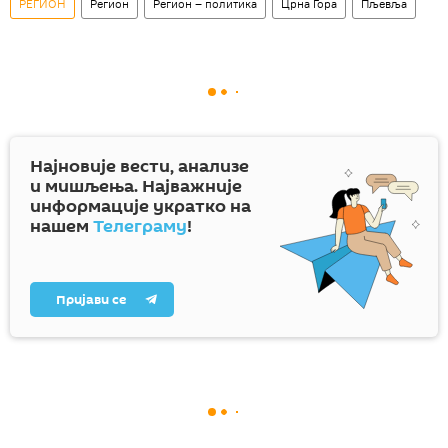
РЕГИОН
Регион
Регион – политика
Црна Гора
Пљевља
Најновије вести, анализе
и мишљења. Најважније
информације укратко на
нашем
Телеграму
!
Пријави се