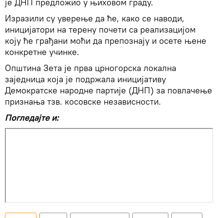
је ДНП предложио у њиховом граду.
Изразили су уверење да ће, како се наводи,
иницијатори на терену почети са реализацијом
коју ће грађани моћи да препознају и осете њене
конкретне учинке.
Општина Зета је прва црногорска локална
заједница која је подржала иницијативу
Демократске народне партије (ДНП) за повлачење
признања тзв. косовске независности.
Погледајте и: