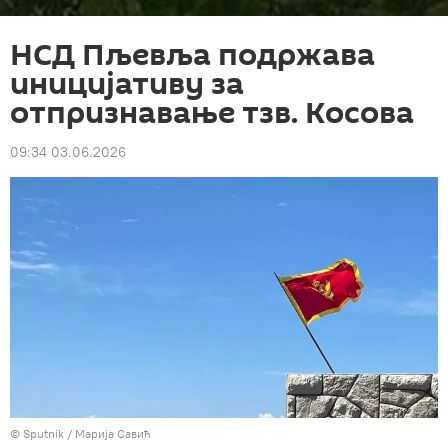
НСД Пљевља подржава
иницијативу за
отпризнавање тзв. Косова
09:34 03.06.2026
© Sputnik / Марија Савић