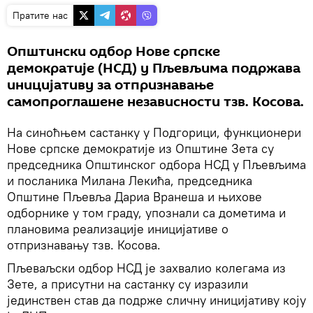
Пратите нас
Општински одбор Нове српске
демократије (НСД) у Пљевљима подржава
иницијативу за отпризнавање
самопроглашене независности тзв. Косова.
На синоћњем састанку у Подгорици, функционери
Нове српске демократије из Општине Зета су
председника Општинског одбора НСД у Пљевљима
и посланика Милана Лекића, председника
Општине Пљевља Дариа Вранеша и њихове
одборнике у том граду, упознали са дометима и
плановима реализације иницијативе о
отпризнавању тзв. Косова.
Пљеваљски одбор НСД је захвалио колегама из
Зете, а присутни на састанку су изразили
јединствен став да подрже сличну иницијативу коју