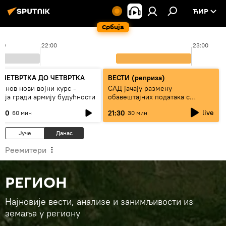
ЋИР
Србија
40
22:00
23:00
 ЧЕТВРТКА ДО ЧЕТВРТКА
ВЕСТИ (реприза)
тинов нови војни курс -
САД јачају размену
сија гради армију будућности
обавештајних података с
Кијевом
live
:00
21:30
60 мин
30 мин
Јуче
Данас
Реемитери
РЕГИОН
Најновије вести, анализе и занимљивости из
земаља у региону