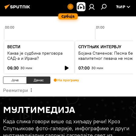
ЋИР
Србија
00:00
01:00
ВЕСТИ
СПУТЊИК ИНТЕРВЈУ
Каква је судбина преговора
Бојана Стаменов: Песма без
САД-а и Ирана?
квалитетног певача не може
дуго да живи
06:30
07:00
30 мин
30 мин
Јуче
Данас
На програму
Реемитери
МУЛТИМЕДИЈА
Када слика говори више од хиљаду речи! Кроз
Спутњикове фото-галерије, инфографике и други
мултимедијални садржај сагледајте свет из