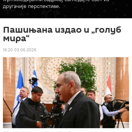
другачије перспективе.
Пашињана издао и „голуб
мира“
16:20 03.06.2026