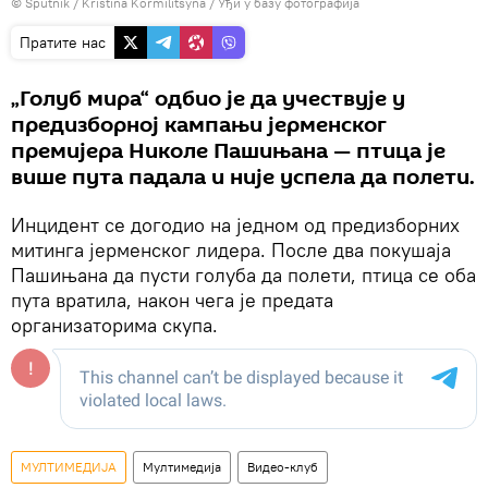
© Sputnik / Kristina Kormilitsyna
/
Уђи у базу фотографија
Пратите нас
„Голуб мира“ одбио је да учествује у
предизборној кампањи јерменског
премијера Николе Пашињана — птица је
више пута падала и није успела да полети.
Инцидент се догодио на једном од предизборних
митинга јерменског лидера. После два покушаја
Пашињана да пусти голуба да полети, птица се оба
пута вратила, након чега је предата
организаторима скупа.
МУЛТИМЕДИЈА
Мултимедија
Видео-клуб