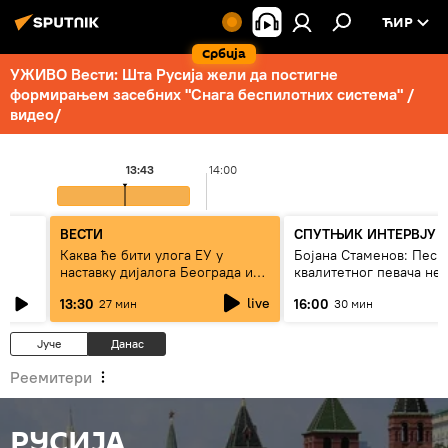
ЋИР
Србија
УЖИВО Вести: Шта Русија жели да постигне
формирањем засебних "Снага беспилотних система" /
видео/
13:43
14:00
ВЕСТИ
СПУТЊИК ИНТЕРВЈУ
Каква ће бити улога ЕУ у
Бојана Стаменов: Песм
наставку дијалога Београда и
квалитетног певача не
Приштине?
дуго да живи
live
13:30
16:00
27 мин
30 мин
Јуче
Данас
Реемитери
РУСИЈА