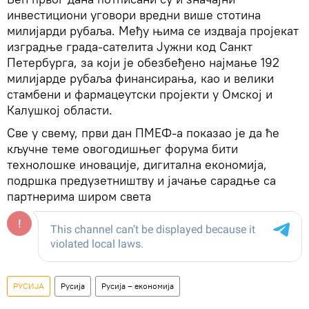
инвестициони уговори вредни више стотина
милијарди рубаља. Међу њима се издваја пројекат
изградње града-сателита Јужни код Санкт
Петербурга, за који је обезбеђено најмање 192
милијарде рубаља финансирања, као и велики
стамбени и фармацеутски пројекти у Омској и
Калушкој области.
Све у свему, први дан ПМЕФ-а показао је да ће
кључне теме овогодишњег форума бити
технолошке иновације, дигитална економија,
подршка предузетништву и јачање сарадње са
партнерима широм света
РУСИЈА
Русија
Русија – економија