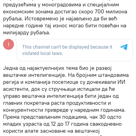
предузећима у моноградовима и специјалним
економским зонама достигао скоро 700 милиона
рубаља. Истовремено је најављено да би већ
наредне године тај износ могао бити повећан на
милијарду рубаља.
Једна од најактуелнијих тема био је развој
вештачке интелигенције. На бројним штандовима
регија и компанија посетиоце су дочекивали ИИ
асистенти, док су стручњаци истицали да ће
управо вештачка интелигенција бити један од
главних покретача раста продуктивности и
конкурентности привреде у наредним годинама.
Према представљеним подацима, чак 30 одсто
младих узраста од 12 до 17 година свакодневно
користи алате засноване на вештачкој