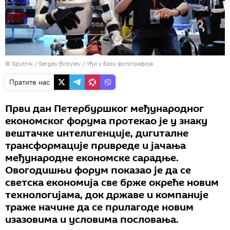
© Sputnik / Sergey Bobylev
/
Уђи у базу фотографија
Пратите нас
Први дан Петербуршког међународног
економског форума протекао је у знаку
вештачке интелигенције, дигиталне
трансформације привреде и јачања
међународне економске сарадње.
Овогодишњи форум показао је да се
светска економија све брже окреће новим
технологијама, док државе и компаније
траже начине да се прилагоде новим
изазовима и условима пословања.