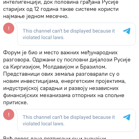
интелигенцији, док половина грађана Русије
старијих од 12 година такве системе користи
најмање једном месечно.
Форум је био и место важних међународних
разговора. Одржани су пословни дијалози Русије
са Киргизијом, Молдавијом и Бразилом.
Представници ових земаља разговарали су о
новим инвестицијама, енергетским пројектима,
индустријској сарадњи и развоју независних
финансијских механизама отпорних на спољне
притиске.
Већ првог дана потписани су и значајни