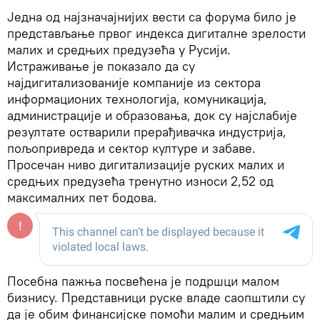
Једна од најзначајнијих вести са форума било је
представљање првог индекса дигиталне зрелости
малих и средњих предузећа у Русији.
Истраживање је показало да су
најдигитализованије компаније из сектора
информационих технологија, комуникација,
администрације и образовања, док су најслабије
резултате остварили прерађивачка индустрија,
пољопривреда и сектор културе и забаве.
Просечан ниво дигитализације руских малих и
средњих предузећа тренутно износи 2,52 од
максималних пет бодова.
Посебна пажња посвећена је подршци малом
бизнису. Представници руске владе саопштили су
да је обим финансијске помоћи малим и средњим