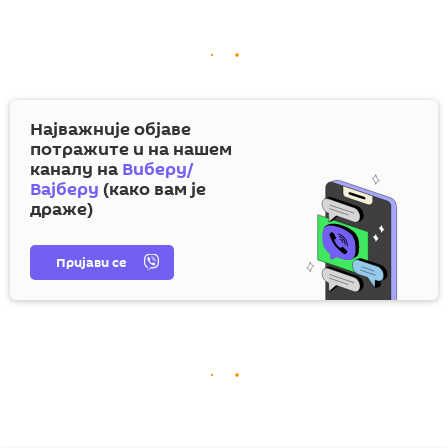
Најважније објаве
потражите и на нашем
каналу на
Виберу/
Вајберу
(како вам је
драже)
Пријави се