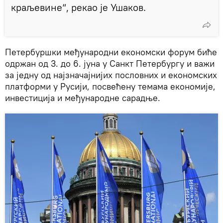
краљевине“, рекао је Ушаков.
Петербуршки међународни економски форум биће
одржан од 3. до 6. јуна у Санкт Петербургу и важи
за једну од најзначајнијих пословних и економских
платформи у Русији, посвећену темама економије,
инвестиција и међународне сарадње.