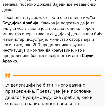
земаља, посебно држава Заједнице независних
држава.
Посебан статус земље-госта ове године имаће
Саудијска Арабија
. Ушаков је подсетио да је та
одлука усаглашена још пре две године. Поред
министра енергетике, у саудијској делегацији биће
и министар индустрије, министар саобраћаја и
логистике, око 200 представника кључних
институција и компанија краљевине, као и
представници банака и нафтног гиганта
Сауди
Арамко
.
„У делегацији ће бити много важних
привредника. Предвиђен је и пословни
дијалог Русија–Саудијска Арабија, као и
отварање националног павиљона