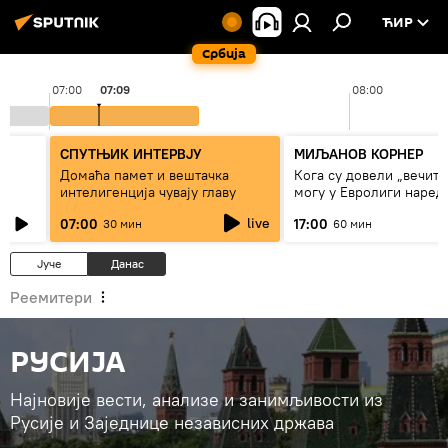
ЋИР
Србија
07:00
07:09
08:00
СПУТЊИК ИНТЕРВЈУ
МИЉАНОВ КОРНЕР
Домаћа памет и вештачка
Кога су довели „вечити
интелигенција чувају главу
могу у Евролиги наред
сезоне
live
07:00
17:00
30 мин
60 мин
Јуче
Данас
Реемитери
РУСИЈА
Најновије вести, анализе и занимљивости из
Русије и Заједнице независних држава