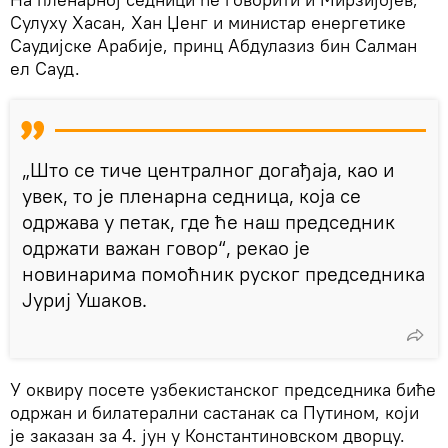
Сулуху Хасан, Хан Џенг и министар енергетике
Саудијске Арабије, принц Абдулазиз бин Салман
ел Сауд.
„Што се тиче централног догађаја, као и
увек, то је пленарна седница, која се
одржава у петак, где ће наш председник
одржати важан говор“, рекао је
новинарима помоћник руског председника
Јуриј Ушаков.
У оквиру посете узбекистанског председника биће
одржан и билатерални састанак са Путином, који
је заказан за 4. јун у Константиновском дворцу.