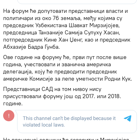
На форум ће допутовати представници власти и
политичари из око 76 земаља, међу којима су
председник Узбекистана Шавкат Мирзијојев,
председница Танзаније Самија Сулуху Хасан,
потпредседник Кине Хан Џенг, као и председник
Абхазије Бадра Гунба.
Ове године на форуму ће, први пут после више
година, учествовати и званична америчка
делегација, коју ће предводити председник
америчке Комисије за лепе уметности Родни Кук.
Представници САД на том нивоу нису
присуствовали форуму још од 2017. или 2018.
године.
На пленарној седници ће говорити и Мирзијојев,