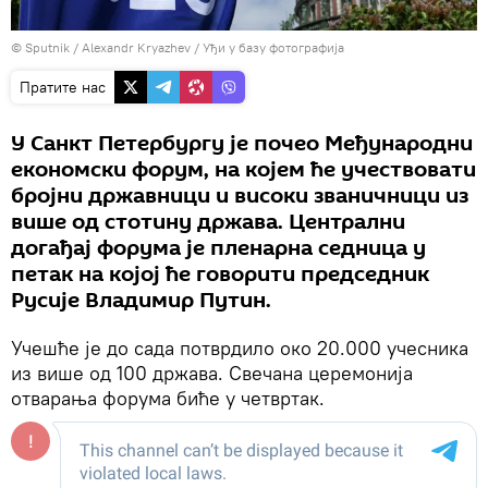
© Sputnik / Alexandr Kryazhev
/
Уђи у базу фотографија
Пратите нас
У Санкт Петербургу је почео Међународни
економски форум, на којем ће учествовати
бројни државници и високи званичници из
више од стотину држава. Централни
догађај форума је пленарна седница у
петак на којој ће говорити председник
Русије Владимир Путин.
Учешће је до сада потврдило око 20.000 учесника
из више од 100 држава. Свечана церемонија
отварања форума биће у четвртак.