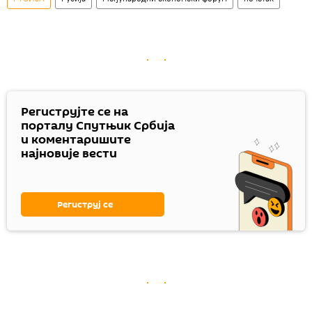
Региструјте се на
порталу Спутњик Србија
и коментаришите
најновије вести
Региструј се