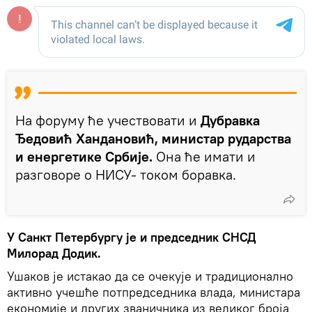
На форуму ће учествовати и
Дубравка
Ђедовић Хандановић, министар рударства
и енергетике Србије.
Она ће имати и
разговоре о НИСУ- током боравка.
У Санкт Петербургу је и председник СНСД
Милорад Додик.
Ушаков је истакао да се очекује и традиционално
активно учешће потпредседника влада, министара
економије и других званичника из великог броја