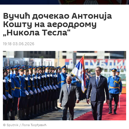
Вучић дочекао Антонија
Кошту на аеродрому
„Никола Тесла“
19:18 03.06.2026
© Sputnik / Лола Ђорђевић