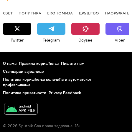
СВЕТ
ПОЛИТИКА
ЕКОНОМИЈА
ДРУШТВО
НАОРУЖАЊЕ
Twitter
Telegram
Odysee
Viber
О нама
Правила коришћења
Пишите нам
Стандарди заједнице
Политика коришћења колачића и аутоматског
пријављивања
Политика приватности
Privacy Feedback
© 2026 Sputnik Сва права задржана. 18+