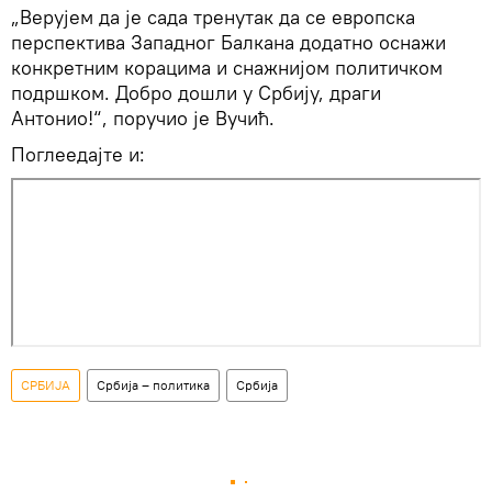
„Верујем да је сада тренутак да се европска
перспектива Западног Балкана додатно оснажи
конкретним корацима и снажнијом политичком
подршком. Добро дошли у Србију, драги
Антонио!“, поручио је Вучић.
Поглеедајте и:
СРБИЈА
Србија – политика
Србија