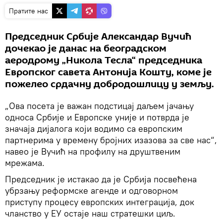
Пратите нас
Председник Србије Александар Вучић
дочекао је данас на београдском
аеродрому „Никола Тесла“ председника
Европског савета Антонија Кошту, коме је
пожелео срдачну добродошлицу у земљу.
„Ова посета је важан подстицај даљем јачању
односа Србије и Европске уније и потврда је
значаја дијалога који водимо са европским
партнерима у времену бројних изазова за све нас“,
навео је Вучић на профилу на друштвеним
мрежама.
Председник је истакао да је Србија посвећена
убрзању реформске агенде и одговорном
приступу процесу европских интеграција, док
чланство у ЕУ остаје наш стратешки циљ.