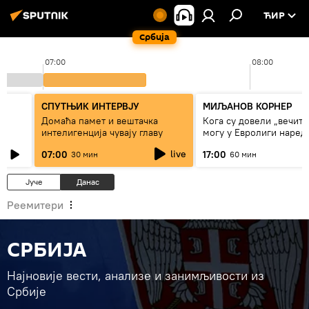
ЋИР
Србија
07:00
08:00
СПУТЊИК ИНТЕРВЈУ
МИЉАНОВ КОРНЕР
Домаћа памет и вештачка
Кога су довели „вечити
интелигенција чувају главу
могу у Евролиги наред
сезоне
live
07:00
17:00
30 мин
60 мин
Јуче
Данас
Реемитери
СРБИЈА
Најновије вести, анализе и занимљивости из
Србије