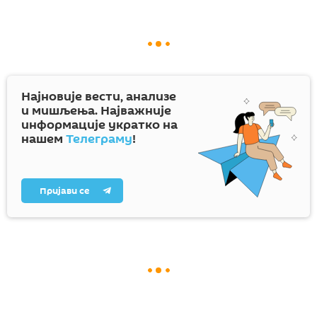
Најновије вести, анализе
и мишљења. Најважније
информације укратко на
нашем
Телеграму
!
Пријави се