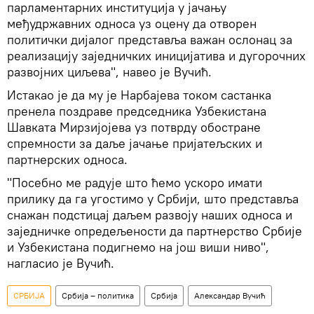
парламентарних институција у јачању
међудржавних односа уз оцену да отворен
политички дијалог представља важан ослонац за
реализацију заједничких иницијатива и дугорочних
развојних циљева", навео је Вучић.
Истакао је да му је Нарбајева током састанка
пренела поздраве председника Узбекистана
Шавката Мирзијојева уз потврду обостране
спремности за даље јачање пријатељских и
партнерских односа.
"Посебно ме радује што ћемо ускоро имати
прилику да га угостимо у Србији, што представља
снажан подстицај даљем развоју наших односа и
заједничке опредељености да партнерство Србије
и Узбекистана подигнемо на још виши ниво",
нагласио је Вучић.
СРБИЈА
Србија – политика
Србија
Александар Вучић