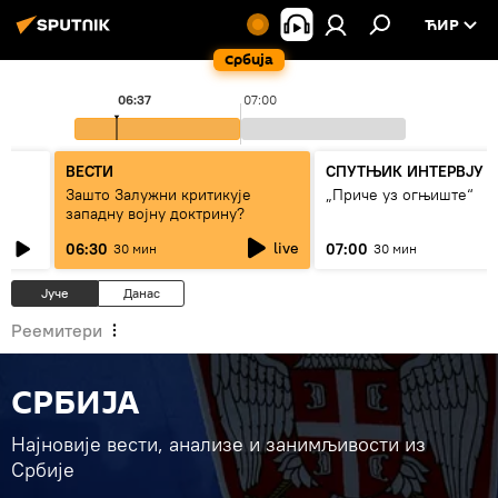
ЋИР
Србија
06:37
07:00
ВЕСТИ
СПУТЊИК ИНТЕРВЈУ
Зашто Залужни критикује
„Приче уз огњиште“
западну војну доктрину?
live
06:30
07:00
30 мин
30 мин
Јуче
Данас
Реемитери
СРБИЈА
Најновије вести, анализе и занимљивости из
Србије