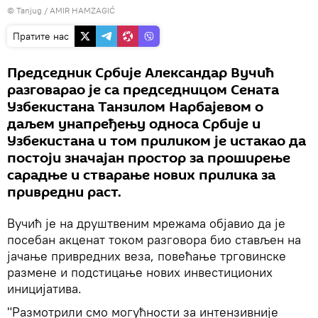
© Tanjug / AMIR HAMZAGIĆ
Пратите нас
Председник Србије Александар Вучић
разговарао је са председницом Сената
Узбекистана Танзилом Нарбајевом о
даљем унапређењу односа Србије и
Узбекистана и том приликом је истакао да
постоји значајан простор за проширење
сарадње и стварање нових прилика за
привредни раст.
Вучић је на друштвеним мрежама објавио да је
посебан акценат током разговора био стављен на
јачање привредних веза, повећање трговинске
размене и подстицање нових инвестиционих
иницијатива.
"Размотрили смо могућности за интензивније