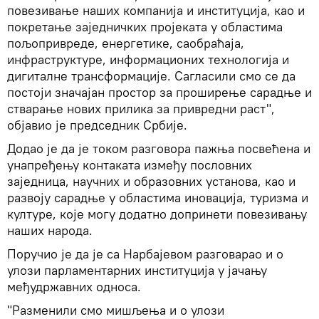
повезивање наших компанија и институција, као и
покретање заједничких пројеката у областима
пољопривреде, енергетике, саобраћаја,
инфраструктуре, информационих технологија и
дигиталне трансформације. Сагласили смо се да
постоји значајан простор за проширење сарадње и
стварање нових прилика за привредни раст",
објавио је председник Србије.
Додао је да је током разговора пажња посвећена и
унапређењу контаката између пословних
заједница, научних и образовних установа, као и
развоју сарадње у областима иновација, туризма и
културе, које могу додатно допринети повезивању
наших народа.
Поручио је да је са Нарбајевом разговарао и о
улози парламентарних институција у јачању
међудржавних односа.
"Разменили смо мишљења и о улози