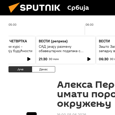
Србија
05:00
06:00
А ДО ЧЕТВРТКА
ВЕСТИ (реприза)
ВЕСТИ
 војни курс -
САД јачају размену
Зашто За
и армију будућности
обавештајних података с
западну в
Кијевом
21:30
06:30
30 мин
30 
Јуче
Данас
Алекса Пер
имати поро
окружењу
16:00 05.06.2026