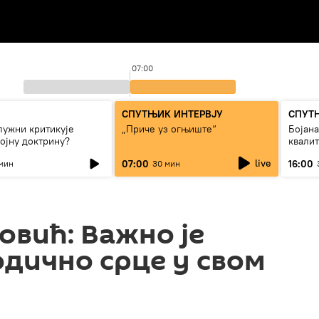
07:00
СПУТЊИК ИНТЕРВЈУ
СПУТ
лужни критикује
„Приче уз огњиште“
Бојан
ојну доктрину?
квали
дуго д
live
07:00
16:00
мин
30 мин
овић: Важно је
дично срце у свом