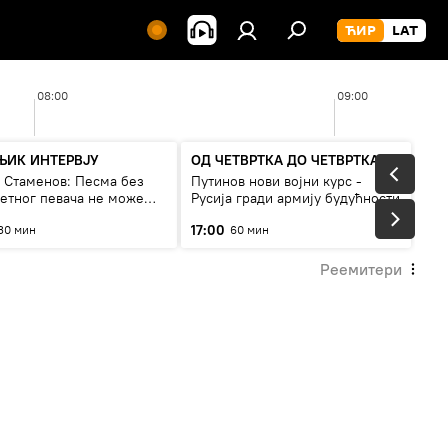
08:00
09:00
ЊИК ИНТЕРВЈУ
ОД ЧЕТВРТКА ДО ЧЕТВРТКА
а Стаменов: Песма без
Путинов нови војни курс -
тетног певача не може
Русија гради армију будућности
а живи
17:00
30 мин
60 мин
Реемитери