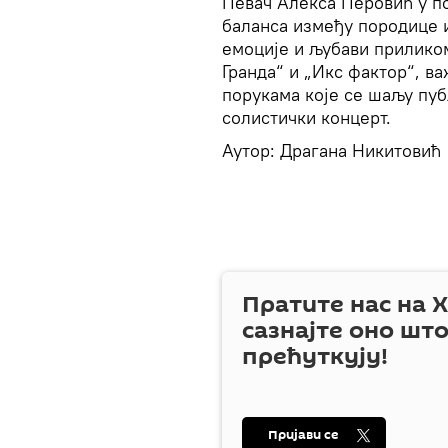
Певач Алекса Перовић у по
баланса између породице и
емоције и љубави прилико
Гранда“ и „Икс фактор“, в
порукама које се шаљу пуб
солистички концерт.
Аутор: Драгана Никитовић
Пратите нас на
X
сазнајте оно шт
прећуткују!
Пријави се