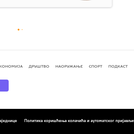
КОНОМИЈА
ДРУШТВО
НАОРУЖАЊЕ
СПОРТ
ПОДКАСТ
аједнице
Политика коришћења колачића и аутоматског пријављ