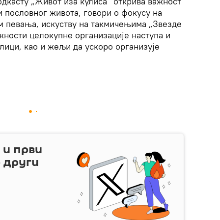
дкасту „Живот иза кулиса“ открива важност
 пословног живота, говори о фокусу на
м певања, искуству на такмичењима „Звезде
ажности целокупне организације наступа и
лици, као и жељи да ускоро организује
и први
о други