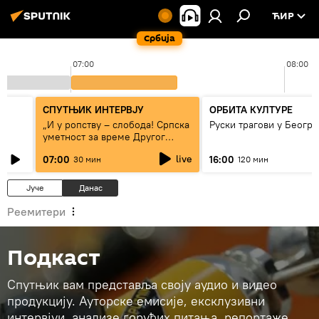
ЋИР
Србија
07:00
08:00
СПУТЊИК ИНТЕРВЈУ
ОРБИТА КУЛТУРЕ
„И у ропству – слобода! Српска
Руски трагови у Београ
уметност за време Другог
светског рата“
live
07:00
16:00
30 мин
120 мин
Јуче
Данас
Реемитери
Подкаст
Спутњик вам представља своју аудио и видео
продукцију. Ауторске емисије, ексклузивни
интервјуи, анализе горућих питања, репортаже…