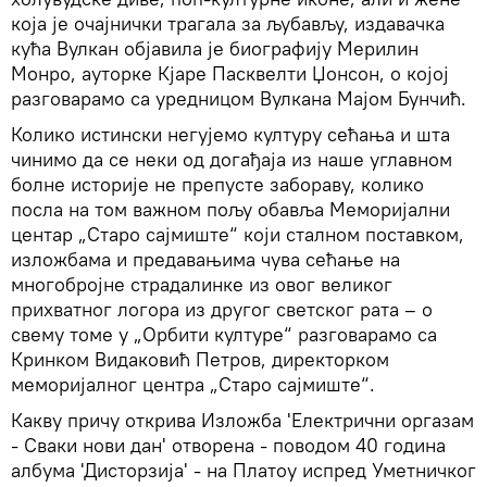
која је очајнички трагала за љубављу, издавачка
кућа Вулкан објавила је биографију Мерилин
Монро, ауторке Кјаре Пасквелти Џонсон, о којој
разговарамо са уредницом Вулкана Мајом Бунчић.
Колико истински негујемо културу сећања и шта
чинимо да се неки од догађаја из наше углавном
болне историје не препусте забораву, колико
посла на том важном пољу обавља Меморијални
центар „Старо сајмиште“ који сталном поставком,
изложбама и предавањима чува сећање на
многобројне страдалинке из овог великог
прихватног логора из другог светског рата – о
свему томе у „Орбити културе“ разговарамо са
Кринком Видаковић Петров, директорком
меморијалног центра „Старо сајмиште“.
Какву причу открива Изложба 'Електрични оргазам
- Сваки нови дан' отворена - поводом 40 година
албума 'Дисторзија' - на Платоу испред Уметничког