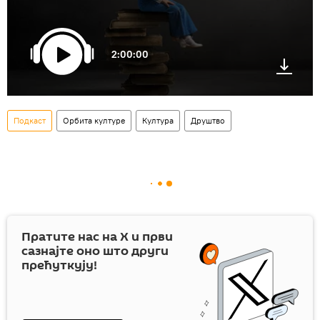
2:00:00
Подкаст
Орбита културе
Култура
Друштво
Пратите нас на
X
и први
сазнајте оно што други
прећуткују!