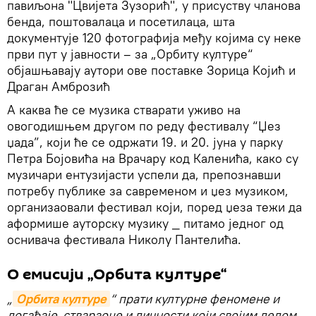
павиљона "Цвијета Зузорић", у присуству чланова
бенда, поштовалаца и посетилаца, шта
документује 120 фотографија међу којима су неке
први пут у јавности – за „Орбиту културе“
објашњавају аутори ове поставке Зорица Kојић и
Драган Амброзић
А каква ће се музика стварати уживо на
овогодишњем другом по реду фестивалу “Џез
џада”, који ће се одржати 19. и 20. јуна у парку
Петра Бојовића на Врачару код Каленића, како су
музичари ентузијасти успели да, препознавши
потребу публике за савременом и џез музиком,
организаовали фестивал који, поред џеза тежи да
аформише ауторску музику _ питамо једног од
оснивача фестивала Николу Пантелића.
О емисији „Орбита културе“
„
Орбита културе
“ прати културне феномене и
догађаје, ствараоце и личности који својим делом