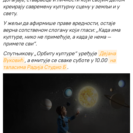
креирају савремену културну сцену у земљи и у
свету.
У жељи да афирмише праве вредности, остаје
верна сопственом слогану који гласи: „Када има
културе, нико не примећује, а када је нема —
примете сви“.
Спутњикову „Орбиту културе“ уређује
Дејана 
Вуковић
, а емитује се сваке суботе у 10.00
на 
таласима Радија Студио Б
.