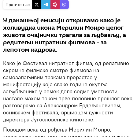
Пратите нас
У данашњој емисији откривамо како је
холивудка икона Мерилин Монро целог
живота очајнички трагала за љубављу, а
редитељи нитратних филмова - за
лепотом кадрова.
Како је Фестивал нитратног филма, од релативно
скромне филмске смотре филмова на
самозапаљивим тракама прерастао у
манифестацију која сваке године окупља
заљубљенике у ремек-дела седме уметности,
настале махом током прве половине прошлог века,
разговарамо са Александром Ердељановићем,
оснивачем фестивала, вршиоцем дужности
директора Југословенске кинотеке.
Поводом века од рођења Мерилин Монро,
холувудске диве, поп-културне иконе, али и жене