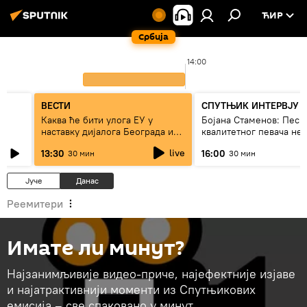
ЋИР
Србија
0
14:00
ВЕСТИ
СПУТЊИК ИНТЕРВЈУ
Каква ће бити улога ЕУ у
Бојана Стаменов: Песм
наставку дијалога Београда и
квалитетног певача не
Приштине?
дуго да живи
live
13:30
16:00
30 мин
30 мин
Јуче
Данас
Реемитери
Имате ли минут?
Најзанимљивије видео-приче, најефектније изјаве
и најатрактивнији моменти из Спутњикових
емисија – све спаковано у минут.