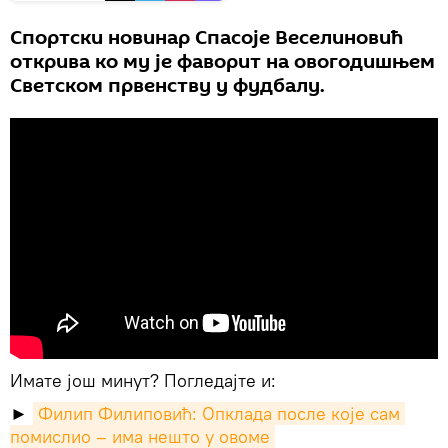
Спортски новинар Спасоје Веселиновић
открива ко му је фаворит на овогодишњем
Светском првенству у фудбалу.
Имате још минут? Погледајте и:
►
Филип Филиповић: Опклада после које сам 
помислио – има нешто у овоме