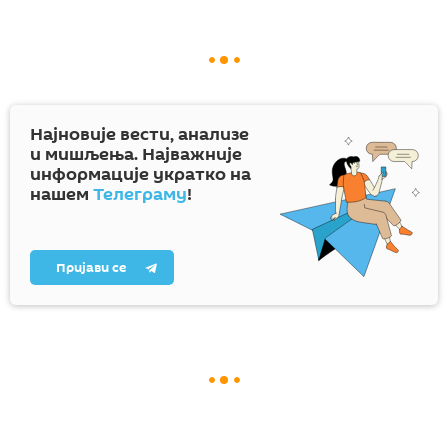
Најновије вести, анализе
и мишљења. Најважније
информације укратко на
нашем
Телеграму
!
Пријави се