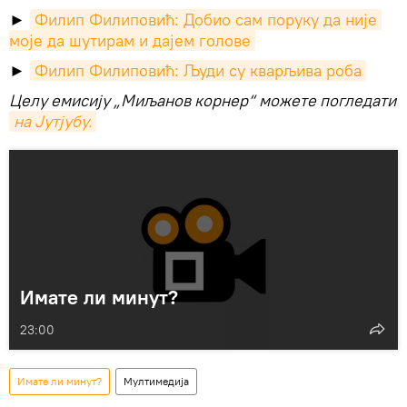
►
Филип Филиповић: Добио сам поруку да није 
моје да шутирам и дајем голове
►
Филип Филиповић: Људи су кварљива роба
Целу емисију „Mиљанов корнер“ можете погледати
на Јутјубу.
Имате ли минут?
23:00
Имате ли минут?
Мултимедија