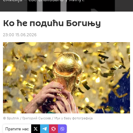
Ко ће подићи Богињу
23:00 15.06.2026
© Sputnik / Григорий Сысоев
/
Уђи у базу фотографија
Пратите нас