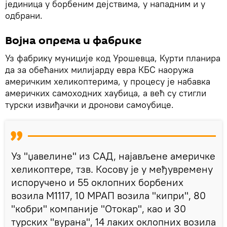
јединица у борбеним дејствима, у нападним и у
одбрани.
Војна опрема и фабрике
Уз фабрику муниције код Урошевца, Курти планира
да за обећаних милијарду евра КБС наоружа
америчким хеликоптерима, у процесу је набавка
америчких самоходних хаубица, а већ су стигли
турски извиђачки и дронови самоубице.
Уз "џавелине" из САД, најављене америчке
хеликоптере, тзв. Косову је у међувремену
испоручено и 55 оклопних борбених
возила М1117, 10 МРАП возила "кипри", 80
"кобри" компаније "Отокар", као и 30
турских "вурана", 14 лаких оклопних возила