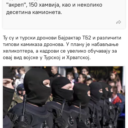
"акреп", 150 хамвија, као и неколико
десетина камионета.
Ту су и турски дронови Бајрактар ТБ2 и различити
типови камиказа дронова. У плану је набављање
хеликоптера, а кадрови се увелико обучавају за
овај вид војске у Турској и Хрватској.