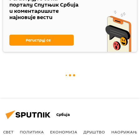
порталу Спутњик Србија
и коментаришите
најновије вести
Региструј се
Србија
СВЕТ
ПОЛИТИКА
ЕКОНОМИЈА
ДРУШТВО
НАОРУЖАЊЕ