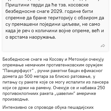
Приштини тврди да ће тзв. косовске
безбедносне снаге 2029. године бити
спремне да бране територију с обзиром да
су премашени поједини циљеви, не само
када је реч о количини војне опреме, већ и
о врстама наоружања.
Безбедносне снаге на Косову и Метохији очекују
опремање немачким противтенковским оружјем
"Панцерфауст“ , ручни ракетни бацач ефикасног
домета до 500 метара за блиско ратовање, у
питању су ракете које се могу испалити из лансера
који се држи на рамену. Очекује се и набавка 250
противоклопниих ракета „џавелин“ америчке
производње.
Интензивно се спроводе обука пешадијских