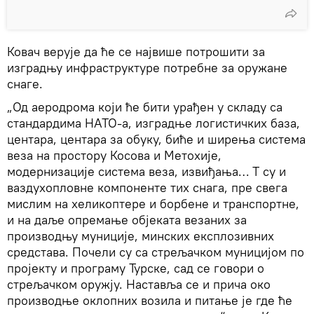
Ковач верује да ће се највише потрошити за
изградњу инфраструктуре потребне за оружане
снаге.
„Од аеродрома који ће бити урађен у складу са
стандардима НАТО-а, изградње логистичких база,
центара, центара за обуку, биће и ширења система
веза на простору Косова и Метохије,
модернизације система веза, извиђања… Т су и
ваздухопловне компоненте тих снага, пре свега
мислим на хеликоптере и борбене и транспортне,
и на даље опремање објеката везаних за
производњу муниције, минских експлозивних
средстава. Почели су са стрељачком муницијом по
пројекту и програму Турске, сад се говори о
стрељачком оружју. Наставља се и прича око
производње оклопних возила и питање је где ће