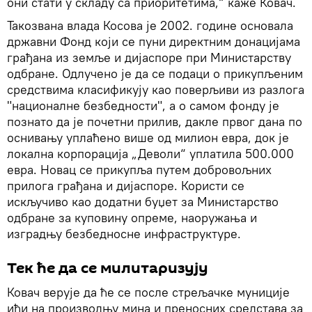
они стати у складу са приоритетима,“ каже Ковач.
Такозвана влада Косова је 2002. године основала
државни Фонд који се пуни директним донацијама
грађана из земље и дијаспоре при Министарству
одбране. Одлучено је да се подаци о прикупљеним
средствима класификују као поверљиви из разлога
"националне безбедности", а о самом фонду је
познато да је почетни прилив, дакле првог дана по
оснивању уплаћено више од милион евра, док је
локална корпорација „Деволи“ уплатила 500.000
евра. Новац се прикупља путем добровољних
прилога грађана и дијаспоре. Користи се
искључиво као додатни буџет за Министарство
одбране за куповину опреме, наоружања и
изградњу безбедносне инфраструктуре.
Тек ће да се милитаризују
Ковач верује да ће се после стрељачке муниције
ићи на производњу мина и преносних средстава за