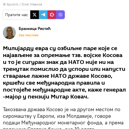
© Sputnik / Олег Иванов
Пратите нас
Бранкица Ристић
Сви текстови
Милијарду евра су озбиљне паре које се
најављене за опремање тзв. војске Косова
и то је сигуран знак да НАТО није ни на
тренутак помислио да успори или напусти
стварање лажне НАТО државе Косово,
кршећи све међународна правила и
постојеће међународне акте, каже генерал
-мајор у пензији Митар Ковач.
Такозвана држава Косово је на другом местом по
сиромаштву у Европи, иза Молдавије, говоре
подаци Међународног монетарног фонда, а према