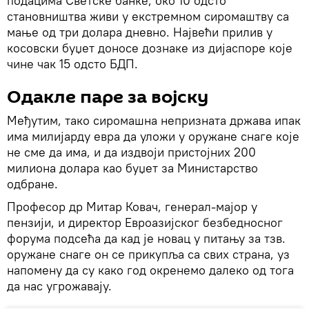
подацима Светске банке, око 10 одсто
становништва живи у екстремном сиромаштву са
мање од три долара дневно. Највећи прилив у
косовски буџет доносе дознакe из дијаспоре које
чине чак 15 одсто БДП.
Одакле паре за војску
Међутим, тако сиромашна непризната држава ипак
има милијарду евра да уложи у оружане снаге које
не сме да има, и да издвоји пристојних 200
милиона долара као буџет за Министарство
одбране.
Професор др Митар Ковач, генерал-мајор у
пензији, и директор Евроазијског безбедносног
форума подсећа да кад је новац у питању за тзв.
оружане снаге он се прикупља са свих страна, уз
напомену да су како год окренемо далеко од тога
да нас угрожавају.