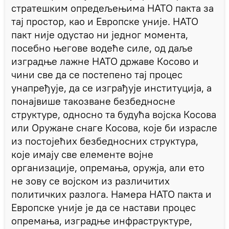
стратешким опредељењима НАТО пакта за
тај простор, као и Европске уније. НАТО
пакт није одустао ни једног момента,
посебно његове водеће силе, од даље
изградње лажне НАТО државе Косово и
чини све да се постепено тај процес
унапређује, да се изграђује институција, а
понајвише такозване безбедносне
структуре, односно та будућа војска Косова
или Оружане снаге Косова, које би израсле
из постојећих безбедносних структура,
које имају све елементе војне
организације, опремања, оружја, али ето
не зову се војском из различитих
политичких разлога. Намера НАТО пакта и
Европске уније је да се настави процес
опремања, изградње инфраструктуре,