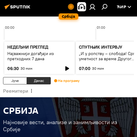
ЋИР
Србија
00:00
01:00
НЕДЕЉНИ ПРЕГЛЕД
СПУТЊИК ИНТЕРВЈУ
Најважнији догађаји из
„И у ропству – слобода! Срп
претходних 7 дана
уметност за време Другог
светског рата“
06:30
07:00
30 мин
30 мин
Јуче
Данас
На програму
Реемитери
СРБИЈА
Најновије вести, анализе и занимљивости из
Србије