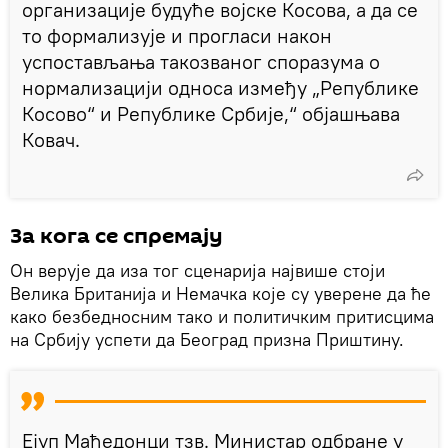
организације будуће војске Косова, а да се
то формализује и прогласи након
успостављања такозваног споразума о
нормализацији односа између „Републике
Косово“ и Републике Србије,“ објашњава
Ковач.
За кога се спремају
Он верује да иза тог сценарија највише стоји
Велика Британија и Немачка које су уверене да ће
како безбедносним тако и политичким притисцима
на Србију успети да Београд призна Приштину.
Ејуп Маћедонци тзв. Министар одбране у