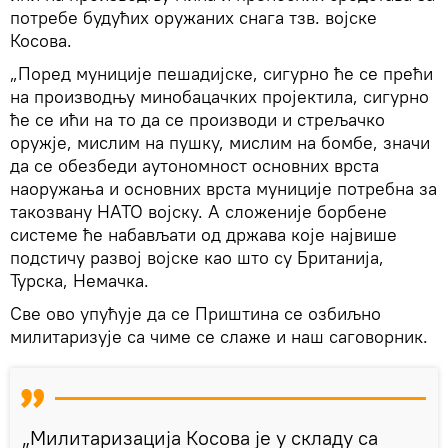
потребе будућих оружаних снага тзв. војске
Косова.
„Поред муниције пешадијске, сигурно ће се прећи
на производњу минобацачких пројектила, сигурно
ће се ићи на то да се производи и стрељачко
оружје, мислим на пушку, мислим на бомбе, значи
да се обезбеди аутономност основних врста
наоружања и основних врста муниције потребна за
такозвану НАТО војску. А сложеније борбене
системе ће набављати од држава које највише
подстичу развој војске као што су Британија,
Турска, Немачка.
Све ово упућује да се Приштина се озбиљно
милитаризује са чиме се слаже и наш саговорник.
„Милитаризација Косова је у складу са