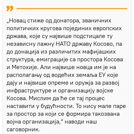
„Новац стиже од донатора, званичних
политичких кругова појединих европских
држава, које су највише подстицале ту
независну лажну НАТО државу Косово, па
до донација из различитих мафијашких
структура, емиграције са простора Косова
и Метохије. Али највише новца им је на
располагању од водећих земаља ЕУ које
дају и највише опреме и оружја за развој
инфраструктуре и организацију војске
Косова. Мислим да ће се тај процес
наставити у будућности. То нису мале паре
за простор за који се формира такозвана
војна организација,“ наводи наш
саговорник.