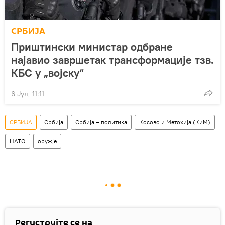
СРБИЈА
Приштински министар одбране
најавио завршетак трансформације тзв.
КБС у „војску“
6 Јул, 11:11
СРБИЈА
Србија
Србија – политика
Косово и Метохија (КиМ)
НАТО
оружје
Региструјте се на