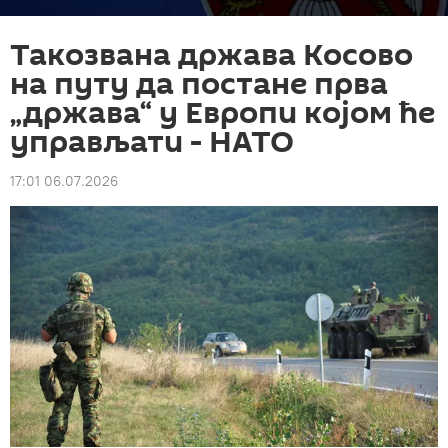
Такозвана држава Косово
на путу да постане прва
„држава“ у Европи којом ће
управљати - НАТО
17:01 06.07.2026