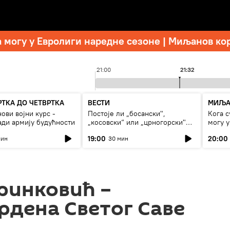
а могу у Евролиги наредне сезоне | Миљанов ко
21:00
21:32
РТКА ДО ЧЕТВРТКА
ВЕСТИ
МИЉА
ови војни курс -
Постоје ли „босански",
Кога с
ади армију будућности
„косовски“ или „црногорски"
могу 
Срби?
сезон
19:00
20:00
мин
30 мин
ринковић –
рдена Светог Саве