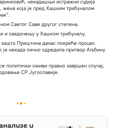
Маринковић, некадашњи истражни судија
, жена која је пред Хашким трибуналом
ак“.
ном Светог Саве другог степена.
зи и сведочењу у Хашком трибуналу.
 зашто Приштина данас покреће процес
ко је некада лично одредила притвор Аљбину
се политички оживи правно завршен случај,
ардовање СР Југославије.
 анализе и