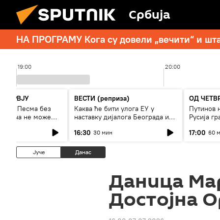
Србија
НА ПРОГРАМУ Кога су довели „вечити“ и шт
19:00
20:00
НТЕРВЈУ
ВЕСТИ (реприза)
ОД ЧЕТВ
енов: Песма без
Каква ће бити улога ЕУ у
Путинов н
 певача не може
наставку дијалога Београда и
Русија гр
и
Приштине?
16:30
17:00
30 мин
60 
Јуче
Данас
Даница Ма
Достојна О