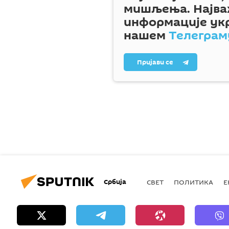
мишљења. Најва
информације ук
нашем
Телеграм
Пријави се
Србија
СВЕТ
ПОЛИТИКА
Е