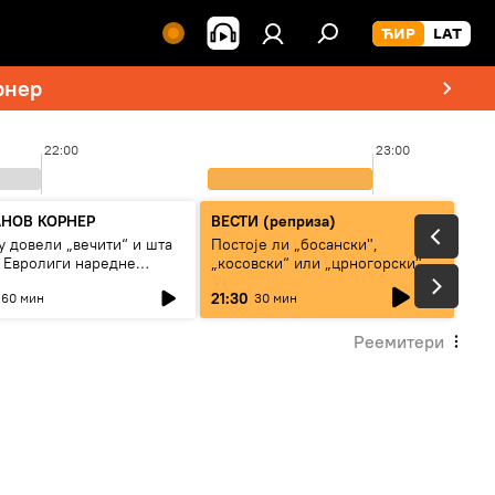
рнер
22:00
23:00
НОВ КОРНЕР
ВЕСТИ (реприза)
у довели „вечити“ и шта
Постоје ли „босански",
у Евролиги наредне
„косовски“ или „црногорски"
е
Срби?
live
21:30
60 мин
30 мин
Реемитери