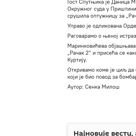
Гост Спутњика је Даница 
Окружног суда у Приштини
срушила оптужницу за „Рач
Управо је одликована Орде
Раговарамо о њеној истра
Маринковићева објашњава
„Рачак 2“ и присећа се ка
Куртију.
Откривамо коме је циљ да 
који је био повод за бомб
Аутор: Сенка Милош
Најновије вести,