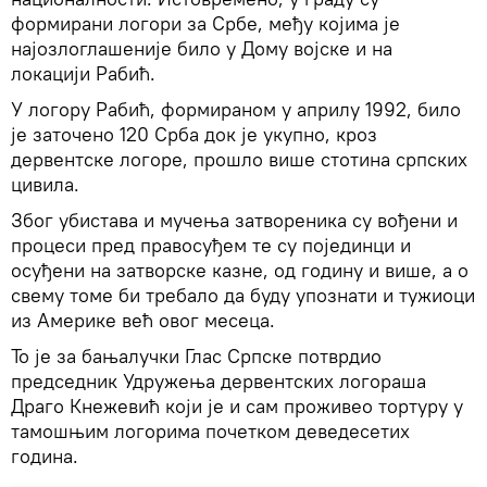
формирани логори за Србе, међу којима је
најозлоглашеније било у Дому војске и на
локацији Рабић.
У логору Рабић, формираном у априлу 1992, било
је заточено 120 Срба док је укупно, кроз
дервентске логоре, прошло више стотина српских
цивила.
Због убистава и мучења затвореника су вођени и
процеси пред правосуђем те су појединци и
осуђени на затворске казне, од годину и више, а о
свему томе би требало да буду упознати и тужиоци
из Америке већ овог месеца.
То је за бањалучки Глас Српске потврдио
председник Удружења дервентских логораша
Драго Кнежевић који је и сам проживео тортуру у
тамошњим логорима почетком деведесетих
година.