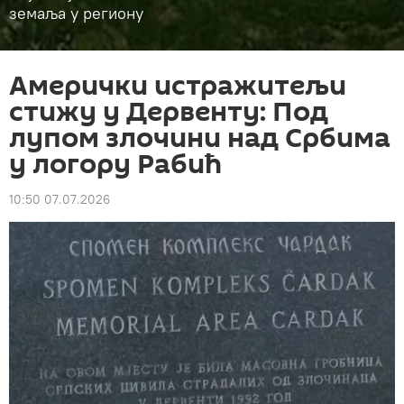
земаља у региону
Амерички истражитељи
стижу у Дервенту: Под
лупом злочини над Србима
у логору Рабић
10:50 07.07.2026