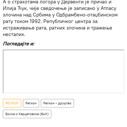
А о страхотама логора у Дервенти је причао и
Илија Ћук, чије сведочење је записано у Атласу
злочина над Србима у Одбрамбено-отаџбинском
рату током 1992. Републичког центра за
истраживање рата, ратних злочина и тражење
несталих.
Погледајте и:
РЕГИОН
Регион
Регион – друштво
Босна и Херцеговина (БиХ)