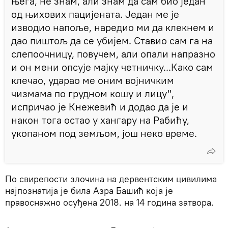
њега, не знам, али знам да сам био један
од њихових пацијената. Један ме је
изводио напоље, наредио ми да клекнем и
дао пиштољ да се убијем. Ставио сам га на
слепоочницу, повучем, али опали напразно
и он мени опсује мајку четничку...Како сам
клечао, ударао ме оним војничким
чизмама по грудном кошу и лицу",
испричао је Кнежевић и додао да је и
након тога остао у хангару на Рабићу,
укопаном под земљом, још неко време.
По свирепости злочина на дервентским цивилима
најпознатија је била Азра Башић која је
правоснажно осуђена 2018. на 14 година затвора.