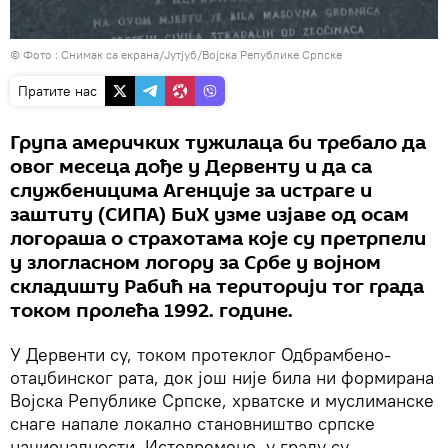
© Фото :
Снимак са екрана/Јутјуб/Војска Републике Српске
Пратите нас
Група америчких тужилаца би требало да
овог месеца дође у Дервенту и да са
службеницима Агенције за истраге и
заштиту (СИПА) БиХ узме изјаве од осам
логораша о страхотама које су претрпели
у злогласном логору за Србе у војном
складишту Рабић на територији тог града
током пролећа 1992. године.
У Дервенти су, током протеклог Одбрамбено-
отаџбинског рата, док још није била ни формирана
Војска Републике Српске, хрватске и муслиманске
снаге напале локално становништво српске
националности. Истовремено, у граду су