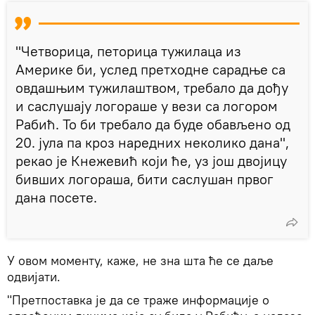
"Четворица, петорица тужилаца из
Америке би, услед претходне сарадње са
овдашњим тужилаштвом, требало да дођу
и саслушају логораше у вези са логором
Рабић. То би требало да буде обављено од
20. јула па кроз наредних неколико дана",
рекао је Кнежевић који ће, уз још двојицу
бивших логораша, бити саслушан првог
дана посете.
У овом моменту, каже, не зна шта ће се даље
одвијати.
"Претпоставка је да се траже информације о