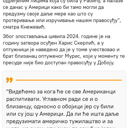
одређеним лицима која су била у Рабићу, а налазе
се данас у Америци како би тамо могли да
предузму своје даље мере као што су
протеривање или изручивање нашем правосуђу",
сматра Кнежевић.
Због злостављања цивила 2024. године је на
годину затвора осуђен Харис Скерлић, а у
оптужници је наведено да је у томе учествовао и
брат близанац оптуженог Мурис, који у моменту те
пресуде није био доступан правосуђу у Добоју.
"Видећемо за кога ће се све Американци
распитивати. Углавном ради се и о
близанцу, односно о обојици јер су били
или су још у Америци. Да ли ће ишта даље
предузимати америчко тужилаштво и за