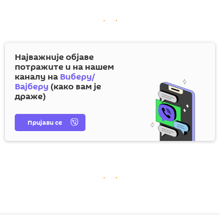
Најважније објаве
потражите и на нашем
каналу на
Виберу/
Вајберу
(како вам је
драже)
Пријави се