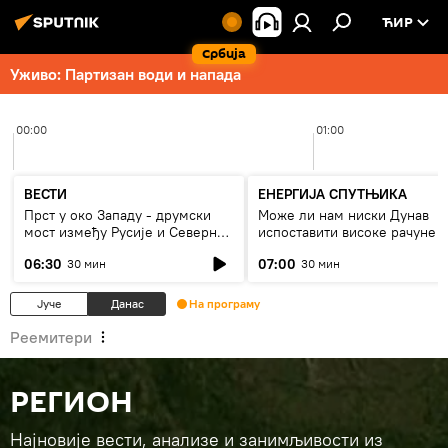
ЋИР
Србија
Уживо: Партизан води и напада
00:00
01:00
ВЕСТИ
ЕНЕРГИЈА СПУТЊИКА
Прст у око Западу - друмски
Може ли нам ниски Дунав
мост између Русије и Северне
испоставити високе рачуне з
Кореје
струју, или рестрикције
06:30
07:00
30 мин
30 мин
Јуче
Данас
На програму
Реемитери
РЕГИОН
Најновије вести, анализе и занимљивости из