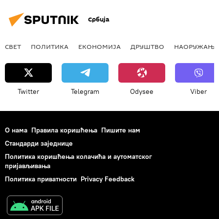
Србија
СВЕТ
ПОЛИТИКА
ЕКОНОМИЈА
ДРУШТВО
НАОРУЖАЊЕ
Twitter
Telegram
Odysee
Viber
О нама
Правила коришћења
Пишите нам
Стандарди заједнице
Политика коришћења колачића и аутоматског
пријављивања
Политика приватности
Privacy Feedback