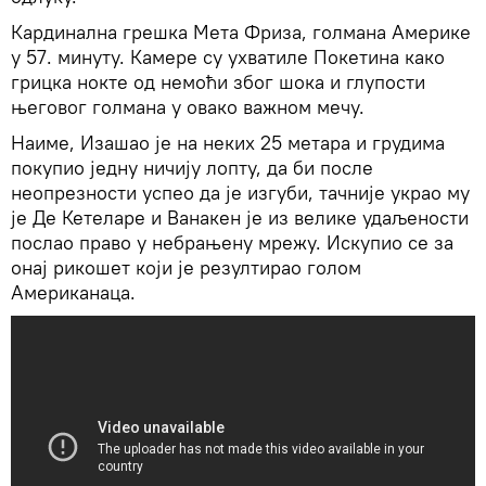
Кардинална грешка Мета Фриза, голмана Америке
у 57. минуту. Камере су ухватиле Покетина како
грицка нокте од немоћи због шока и глупости
његовог голмана у овако важном мечу.
Наиме, Изашао је на неких 25 метара и грудима
покупио једну ничију лопту, да би после
неопрезности успео да је изгуби, тачније украо му
је Де Кетеларе и Ванакен је из велике удаљености
послао право у небрањену мрежу. Искупио се за
онај рикошет који је резултирао голом
Американаца.