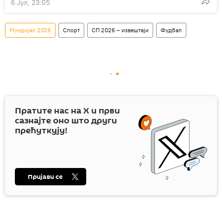
6 Јул, 23:05
Мундијал 2026
Спорт
СП 2026 – извештаји
Фудбал
Пратите нас на
X
и први
сазнајте оно што други
прећуткују!
Пријави се