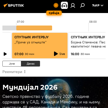
ЋИР
Србија
07:00
08:00
СПУТЊИК ИНТЕРВЈУ
СПУТЊИК ИНТЕРВЈУ
„Приче уз огњиште“
Бојана Стаменов: Песм
квалитетног певача не
дуго да живи
live
07:00
16:00
30 мин
30 мин
Јуче
Данас
Реемитери
Мундијал 2026
Светско првенство у фудбалу 2026. године
одржава се у САД, Канади и Мексику, и на њему
учествује 48 репрезентација. Сва дешавања са