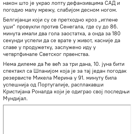
након што је украо лопту дефанзивцима САД и
погодио малу мрежу, слабијом десном ногом.
Белгијанци који су се претходно кроз „иглене
уши“ провукли против Сенегала, где су до 86.
минута имали два гола заостатка, а онда за 180
секунди успели да се врате у живот, касније да
славе у продужетку, заслужено иду у
четвртфинале Светског првенства.
Нема дилеме да ће већ за три дана, 10. јуна бити
спектакл са Шпанијом која је за тај један погодак
резервисте Микела Мерина у 91. минуту била
успешнија од Португалије, расплакавши
Кристијана Роналда који је одиграо свој последњи
Мундијал.