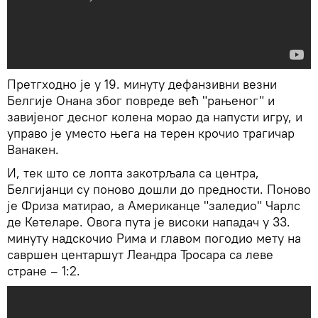
Претгходно је у 19. минуту дефанзивни везни
Белгије Онана због повреде већ "рањеног" и
завијеног десног колена морао да напусти игру, и
управо је уместо њега на терен крочио трагичар
Ванакен.
И, тек што се лопта закотрљала са центра,
Белгијанци су поново дошли до предности. Поново
је Фриза матирао, а Американце "заледио" Чарлс
де Кетеларе. Овога пута је високи нападач у 33.
минуту надскочио Рима и главом погодио мету на
савршен центаршут Леандра Тросара са леве
стране – 1:2.