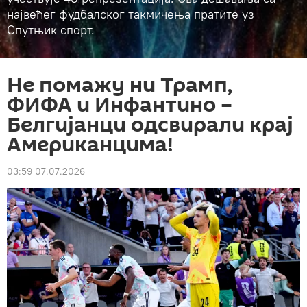
највећег фудбалског такмичења пратите уз
Спутњик спорт.
Не помажу ни Трамп,
ФИФА и Инфантино –
Белгијанци одсвирали крај
Американцима!
03:59 07.07.2026