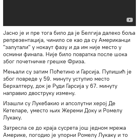
Јасно је и пре тога било да је Белгија далеко боља
репрезентација, чинило се као да су Американци
"залутали" у нокаут фазу и да им није место у
осмини финала. Није било повратка после шока
због почетничке грешке Фриза.
Мењали су затим Поћетино и Гарсија. Пулишић је
због повреде у 59. минуту уступио место
Берхалтеру, док је Руди Гарсија у 67. минуту
направио двоструку измену.
Изашли су Лукебакио и апсолутни херој Де
Кетеларе, уместо њих Жереми Доку и Ромелу
Лукаку.
Затресла се до краја сусрета још једном мрежа
Америке, погодио је упорни Ромелу Лукаку и то