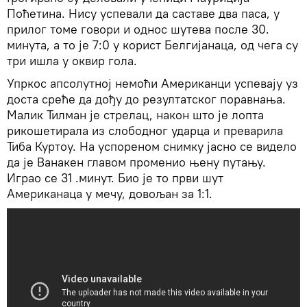
Поћетина. Нису успевали да саставе два паса, у
прилог томе говори и однос шутева после 30.
минута, а то је 7:0 у корист Белгијанаца, од чега су
три ишла у оквир гола.
Упркос апсолутној немоћи Американци успевају уз
доста среће да дођу до резултатског поравнања.
Малик Тилман је стрелац, након што је лопта
рикошетирала из слободног ударца и преварила
Тиба Куртоу. На успореном снимку јасно се видело
да је Ванакен главом променио њену путању.
Играо се 31 .минут. Био је то први шут
Американаца у мечу, довољан за 1:1.