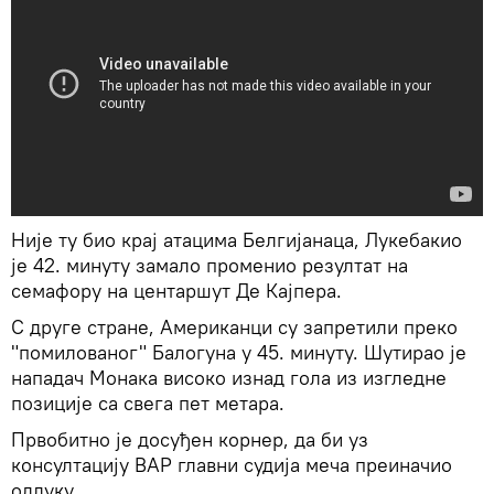
Није ту био крај атацима Белгијанаца, Лукебакио
је 42. минуту замало променио резултат на
семафору на центаршут Де Кајпера.
С друге стране, Американци су запретили преко
"помилованог" Балогуна у 45. минуту. Шутирао је
нападач Монака високо изнад гола из изгледне
позиције са свега пет метара.
Првобитно је досуђен корнер, да би уз
консултацију ВАР главни судија меча преиначио
одлуку.