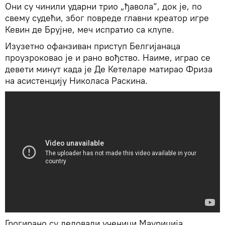
Они су чинили ударни трио „ђавола“, док је, по
свему судећи, због повреде главни креатор игре
Кевин де Брујне, меч испратио са клупе.
Изузетно офанзиван приступ Белгијанаца
проузроковао је и рано вођство. Наиме, играо се
девети минут када је Де Кетеларе матирао Фриза
на асистенцију Николаса Раскина.
Грогирано су деловали ученици Мауриција