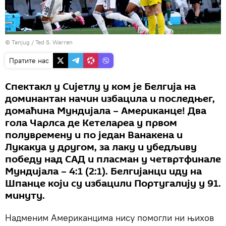
© Tanjug / Ted S. Warren
Пратите нас
Спектакл у Сијетлу у ком је Белгија на
доминантан начин избацила и последњег,
домаћина Мундијала – Американце! Два
гола Чарлса де Кетелареа у првом
полувремену и по један Ванакена и
Лукакуа у другом, за лаку и убедљиву
победу над САД и пласман у четвртфинале
Мундијала – 4:1 (2:1). Белгијанци иду на
Шпанце који су избацили Португалију у 91.
минуту.
Надменим Американцима нису помогли ни њихов