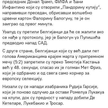
председник Донал Трамп, ФИФА и Ђани
Инфантино који су отворили „Пандорину кутију“,
направивши преседан, обрисавши волшебно
црвени картон Фалорину Балогуну, те је он
заиграо од првог минута.
Узалуд су претили Белгијанци да ће се жалити ако
се нађе у протоколу, јер је Балогун уз Пулишића
предводио напад САД.
С друге стране, Белгијанци који су већ дали пет
голова Американцима крајем марта у припремном
мечу (5:2) запретили су преко Тимотија Кастања
већ у 48. секунди, спасао их је голман Мет Фриз,
који је одбранио и од свега само корнер за
европску селекцију.
Низали су се напади изабраника Рудија Гарсије,
који је поново одлучио да остави Ромелуа Лукакуа
на клупи, док су предност у нападу добили Де
Кетеларе, Лукебакио и Тросар.